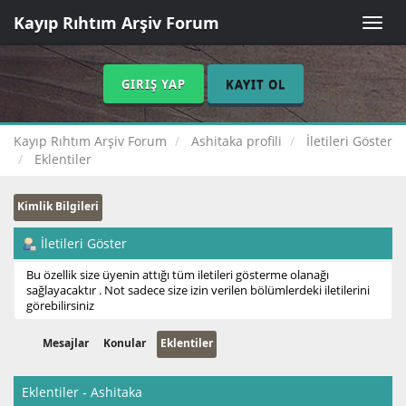
Kayıp Rıhtım Arşiv Forum
Toggle
naviga
GIRIŞ YAP
KAYIT OL
Kayıp Rıhtım Arşiv Forum
Ashitaka profili
İletileri Göster
Eklentiler
Kimlik Bilgileri
İletileri Göster
Bu özellik size üyenin attığı tüm iletileri gösterme olanağı
sağlayacaktır . Not sadece size izin verilen bölümlerdeki iletilerini
görebilirsiniz
Mesajlar
Konular
Eklentiler
Eklentiler - Ashitaka