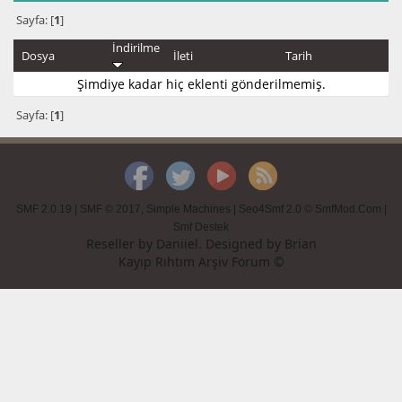
Sayfa: [
1
]
İndirilme
Dosya
İleti
Tarih
Şimdiye kadar hiç eklenti gönderilmemiş.
Sayfa: [
1
]
SMF 2.0.19
|
SMF © 2017
,
Simple Machines
|
Seo4Smf 2.0 © SmfMod.Com
|
Smf Destek
Reseller by
Daniiel
. Designed by
Brian
Kayıp Rıhtım Arşiv Forum ©