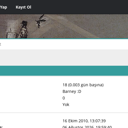
 Yap
Kayıt Ol
t
18 (0.003 gün başına)
Barney :D
0
Yok
:
16 Ekim 2010, 13:07:39
n:
06 Ağustos 2026, 19:59:40