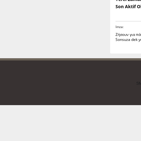
Son Aktif 
İmza:
Ζήσουν για πά
Sonsuza dek yı
Arte
SM