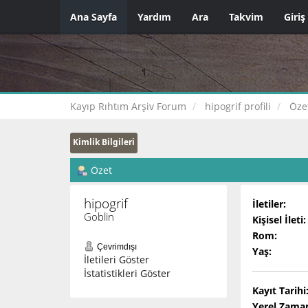
Ana Sayfa
Yardım
Ara
Takvim
Giriş
Kayıp Rıhtım Arşiv Forum
hipogrif profili
Öze
Kimlik Bilgileri
Özet
hipogrif 
İletiler:
Goblin
Kişisel İleti:
Rom:
Çevrimdışı
Yaş:
İletileri Göster
İstatistikleri Göster
Kayıt Tarihi
Yerel Zama