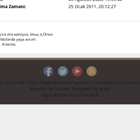
Olma Zamanı:
25 Ocak 2011, 20:12:27
ντα στα αστέρια, όπως η Orion
ldızlarda yaşa avcım
mis
F 2.0.19
|
SMF © 2017
,
Simple Machines
|
Seo4Smf 2.0 © SmfMod.Com
|
Smf Des
Reseller by
Daniiel
. Designed by
Brian
Kayıp Rıhtım Arşiv Forum ©