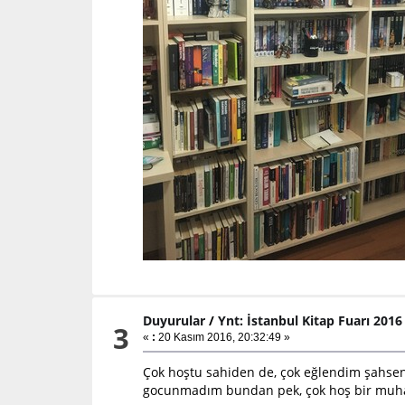
Duyurular
/
Ynt: İstanbul Kitap Fuarı 201
3
«
:
20 Kasım 2016, 20:32:49 »
Çok hoştu sahiden de, çok eğlendim şahse
gocunmadım bundan pek, çok hoş bir muha