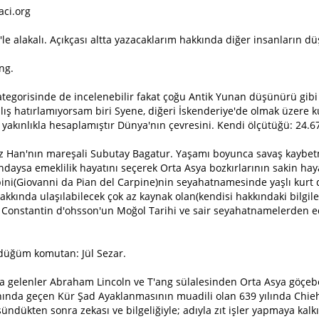
aci.org
e alakalı. Açıkçası altta yazacaklarım hakkında diğer insanların d
ng.
ategorisinde de incelenebilir fakat çoğu Antik Yunan düşünürü gibi
nlış hatırlamıyorsam biri Syene, diğeri İskenderiye'de olmak üzere 
akınlıkla hesaplamıştır Dünya'nın çevresini. Kendi ölçütüğü: 24.6
 Han'nın mareşali Subutay Bagatur. Yaşamı boyunca savaş kaybetme
ındaysa emeklilik hayatını seçerek Orta Asya bozkırlarının sakin h
pini(Giovanni da Pian del Carpine)nin seyahatnamesinde yaşlı kurt d
kında ulaşılabilecek çok az kaynak olan(kendisi hakkındaki bilgile
 Constantin d'ohsson'un Moğol Tarihi ve sair seyahatnamelerden 
düğüm komutan: Jül Sezar.
 gelenler Abraham Lincoln ve T'ang sülalesinden Orta Asya göçebel
anında geçen Kür Şad Ayaklanmasının muadili olan 639 yılında Chi
ndükten sonra zekası ve bilgeliğiyle; adıyla zıt işler yapmaya kalk