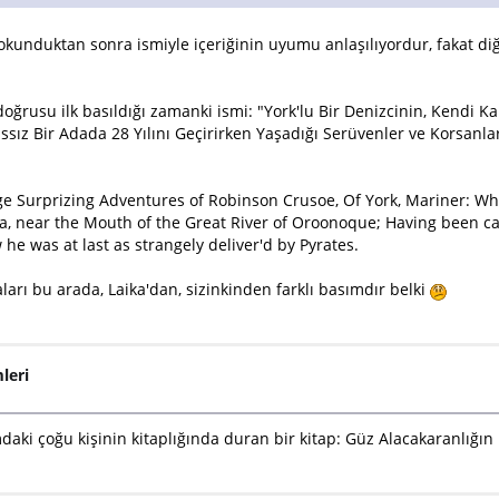
okunduktan sonra ismiyle içeriğinin uyumu anlaşılıyordur, fakat di
oğrusu ilk basıldığı zamanki ismi: "York'lu Bir Denizcinin, Kendi 
sız Bir Adada 28 Yılını Geçirirken Yaşadığı Serüvenler ve Korsanla
ge Surprizing Adventures of Robinson Crusoe, Of York, Mariner: Who
ca, near the Mouth of the Great River of Oroonoque; Having been c
e was at last as strangely deliver'd by Pyrates.
ları bu arada, Laika'dan, sizinkinden farklı basımdır belki
leri
aki çoğu kişinin kitaplığında duran bir kitap: Güz Alacakaranlığı