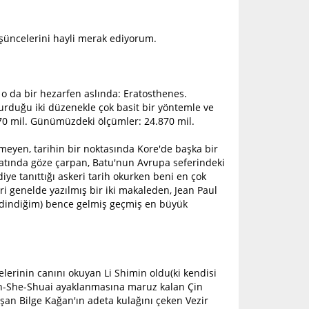
üşüncelerini hayli merak ediyorum.
 o da bir hezarfen aslında: Eratosthenes.
kurduğu iki düzenekle çok basit bir yöntemle ve
70 mil. Günümüzdeki ölçümler: 24.870 mil.
yen, tarihin bir noktasında Kore'de başka bir
ayatında göze çarpan, Batu'nun Avrupa seferindeki
iye tanıttığı askeri tarih okurken beni en çok
ri genelde yazılmış bir iki makaleden, Jean Paul
edindiğim) bence gelmiş geçmiş en büyük
erinin canını okuyan Li Shimin oldu(ki kendisi
eh-She-Shuai ayaklanmasına maruz kalan Çin
ışan Bilge Kağan'ın adeta kulağını çeken Vezir