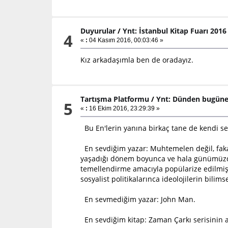
Duyurular
/
Ynt: İstanbul Kitap Fuarı 201
4
«
:
04 Kasım 2016, 00:03:46 »
Kız arkadaşımla ben de oradayız.
Tartışma Platformu
/
Ynt: Dünden bugüne 
5
«
:
16 Ekim 2016, 23:29:39 »
Bu En'lerin yanına birkaç tane de kendi seç
En sevdiğim yazar: Muhtemelen değil, fakat 
yaşadığı dönem boyunca ve hala günümüzde y
temellendirme amacıyla popülarize edilmiş,
sosyalist politikalarınca ideolojilerin bili
En sevmediğim yazar: John Man.
En sevdiğim kitap: Zaman Çarkı serisinin al