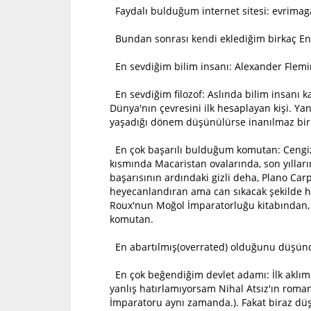
Faydalı bulduğum internet sitesi: evrimag
Bundan sonrası kendi eklediğim birkaç En'l
En sevdiğim bilim insanı: Alexander Flemi
En sevdiğim filozof: Aslında bilim insanı k
Dünya'nın çevresini ilk hesaplayan kişi. Ya
yaşadığı dönem düşünülürse inanılmaz bir y
En çok başarılı bulduğum komutan: Cengiz
kısmında Macaristan ovalarında, son yıllar
başarısının ardındaki gizli deha, Plano Car
heyecanlandıran ama can sıkacak şekilde hak
Roux'nun Moğol İmparatorluğu kitabından,
komutan.
En abartılmış(overrated) olduğunu düşün
En çok beğendiğim devlet adamı: İlk aklıma
yanlış hatırlamıyorsam Nihal Atsız'ın rom
İmparatoru aynı zamanda.). Fakat biraz düşü