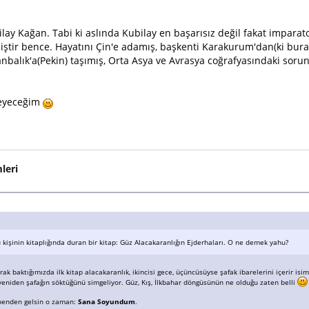
y Kağan. Tabi ki aslında Kubilay en başarısız değil fakat imparato
tir bence. Hayatını Çin'e adamış, başkenti Karakurum'dan(ki buras
anbalık'a(Pekin) taşımış, Orta Asya ve Avrasya coğrafyasındaki sor
kleyeceğim
leri
kişinin kitaplığında duran bir kitap: Güz Alacakaranlığın Ejderhaları. O ne demek yahu?
k baktığımızda ilk kitap alacakaranlık, ikincisi gece, üçüncüsüyse şafak ibarelerini içerir i
eniden şafağın söktüğünü simgeliyor. Güz, Kış, İlkbahar döngüsünün ne olduğu zaten belli
e benden gelsin o zaman:
Sana Soyundum
.