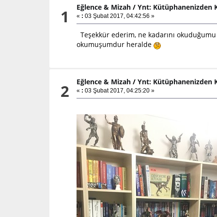
Eğlence & Mizah
/
Ynt: Kütüphanenizden K
1
«
:
03 Şubat 2017, 04:42:56 »
Teşekkür ederim, ne kadarını okuduğumu sa
okumuşumdur heralde
Eğlence & Mizah
/
Ynt: Kütüphanenizden K
2
«
:
03 Şubat 2017, 04:25:20 »