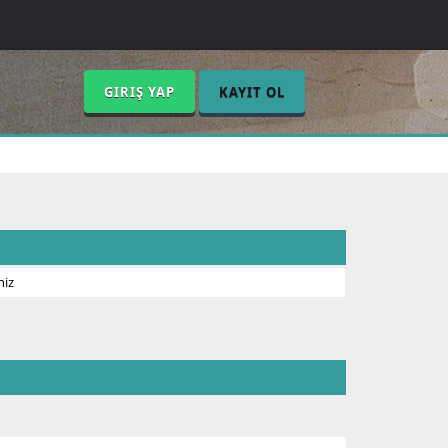
GIRIŞ YAP
KAYIT OL
niz