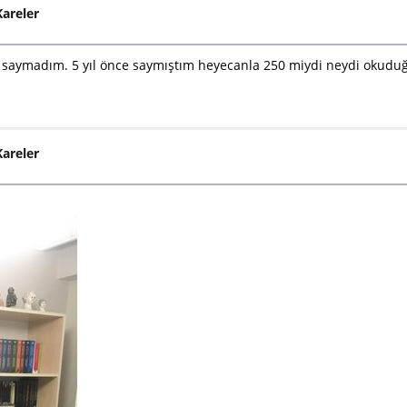
areler
ymadım. 5 yıl önce saymıştım heyecanla 250 miydi neydi okuduğum
areler