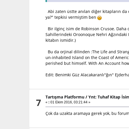
Abi zaten üstte anılan diğer kitapların da 
ya?" tepkisi vermiştim ben
Bir ilginç isim de Robinson Crusoe. Daha d
Sahillerindeki Oroonoque Nehri Ağzındaki Is
kitabın ismidir.)
Bu da orjinal dilinden :The Life and Stran
un-inhabited Island on the Coast of Ameri
perished but himself. With An Account how h
Edit: Benimki Güz Alacakaranlı"ğın" Ejderha
Tartışma Platformu
/
Ynt: Tuhaf Kitap İsim
7
«
:
01 Ekim 2016, 03:21:44 »
Çok da uzakta aramaya gerek yok, bu forumd