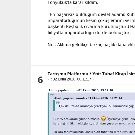
Tonyukuk'ta karar kıldım.
En başarısız bulduğum devlet adamı: Kubila
imparatorluğunun kesin çöküş emrini vermiş
başkenti Beşbalık civarına kurulmuştur.) H
fiiliyatta imparatorluğu dörde bölmüştür.
Not: Aklıma geldikçe birkaç başlık daha e
Tartışma Platformu
/
Ynt: Tuhaf Kitap İsim
6
«
:
02 Ekim 2016, 00:11:17 »
Alıntı yapılan: mit - 01 Ekim 2016, 13:12:10
Alıntı yapılan: emuk - 01 Ekim 2016, 03:21:44
Çok da uzakta aramaya gerek yok, bu forumdaki çoğu 
Güz "Alacakaranlığının" olmasın?
Üçlemeye genel olara
karanlığın hâkim olduğunu, ardından yeşeren umutlarla y
Bir ara forumumuzda klasik olan tuhaf bir kitap ismi d