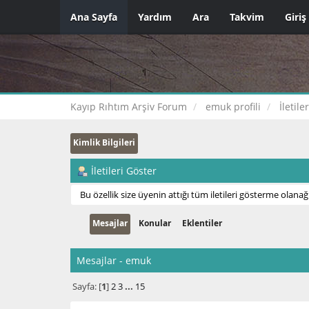
Ana Sayfa
Yardım
Ara
Takvim
Giriş
Kayıp Rıhtım Arşiv Forum
emuk profili
İletile
Kimlik Bilgileri
İletileri Göster
Bu özellik size üyenin attığı tüm iletileri gösterme olanağı
Mesajlar
Konular
Eklentiler
Mesajlar - emuk
Sayfa: [
1
]
2
3
...
15