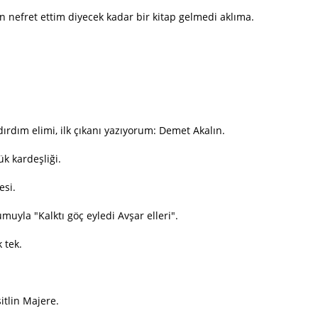
nefret ettim diyecek kadar bir kitap gelmedi aklıma.
dım elimi, ilk çıkanı yazıyorum: Demet Akalın.
k kardeşliği.
esi.
uyla "Kalktı göç eyledi Avşar elleri".
 tek.
tlin Majere.