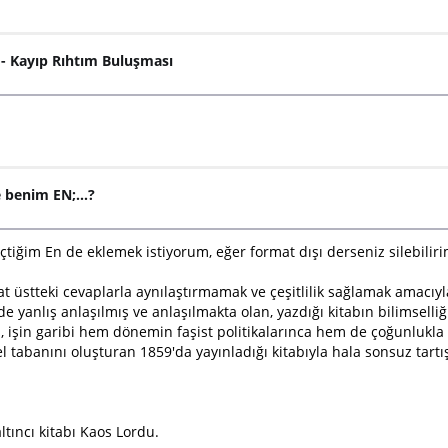
6 - Kayıp Rıhtım Buluşması
benim EN;...?
tiğim En de eklemek istiyorum, eğer format dışı derseniz silebiliri
üstteki cevaplarla aynılaştırmamak ve çeşitlilik sağlamak amacıyla
anlış anlaşılmış ve anlaşılmakta olan, yazdığı kitabın bilimselli
 işin garibi hem dönemin faşist politikalarınca hem de çoğunlukla 
msel tabanını oluşturan 1859'da yayınladığı kitabıyla hala sonsuz tar
tıncı kitabı Kaos Lordu.