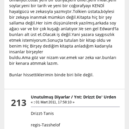
soylar,yeni bir tarih ve yeni bir coğorafyayı KENDİ
hayalgücü ve zekasıyla yazmıştır.Tolkien üstata,böylesi
bir zekaya inanmak mümkün değil.Kitapta hiç bir şey
sallama değil.Her isim düşünülerek yazılmış,arkada soy
ağacı var ve bir çok kuşağı anlatıyor.Ve sen gel Edward'la
bunları alt üst et.Olacak iş değil.Yani yazara saygısızlık
etmek istemiyorum.Sonuçta tutulan bir kitap oldu ve
benim Hiç Birşey dediğim kitapta anladığım kadarıyla
insanlar birşeyler
buldu.Ama göz var nizam var,emek var zeka var.bunları
bir kenara atmmak lazım.
Bunlar hissettiklerimin binde biri bile değil.
Unutulmuş Diyarlar
/
Ynt: Drizzt Do' Urden
213
«
:
01 Mart 2011, 17:58:10 »
Drizzt-Tanis
regis-Tasshelof