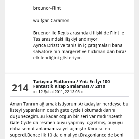
breunor-Flint
wulfgar-Caramon
Bruenor ile Regis arasındaki ilişki de Flint le
Tas arasındaki ilişkiyi andırıyor.
Ayrıca Drizzt ve tanis in iç çatışmaları bana
salvatore nin margeret ve hickman dan biraz
etkilendiğini gösteriyor.
Tartışma Platformu
/
Ynt: En İyi 100
214
Fantastik Kitap Sıralaması // 2010
«
:
12 Şubat 2011, 22:13:08 »
Aman Tanrım ağlamak istiyorum.Arkadaşlar nerdeyse bu
listeyi yapanların death gate cycle i okumadıklarını
düşüneceğim.Bu kadar özgün bir seri var mıdır?Death
Gate Cycle da resmen büyü yapmayı öğretmiş, büyüyü
daha somut anlamamıza yol açmıştır.Konusu da
süperdi.Bence ilk 10 da olmalıydı.Dragonlance de beni