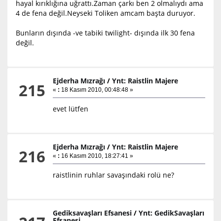
hayal kırıklığına uğrattı.Zaman çarkı ben 2 olmalıydı ama
4 de fena değil.Neyseki Toliken amcam başta duruyor.
Bunların dışında -ve tabiki twilight- dışında ilk 30 fena
değil.
Ejderha Mızrağı
/
Ynt: Raistlin Majere
215
«
:
18 Kasım 2010, 00:48:48 »
evet lütfen
Ejderha Mızrağı
/
Ynt: Raistlin Majere
216
«
:
16 Kasım 2010, 18:27:41 »
raistlinin ruhlar savaşındaki rolü ne?
Gediksavaşları Efsanesi
/
Ynt: GedikSavaşları
Efsanesi