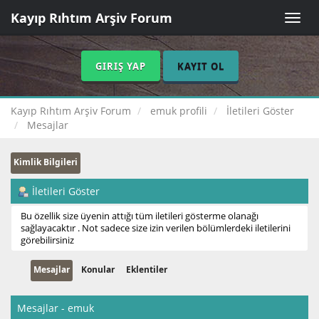
Kayıp Rıhtım Arşiv Forum
Toggle
naviga
GIRIŞ YAP
KAYIT OL
Kayıp Rıhtım Arşiv Forum
emuk profili
İletileri Göster
Mesajlar
Kimlik Bilgileri
İletileri Göster
Bu özellik size üyenin attığı tüm iletileri gösterme olanağı
sağlayacaktır . Not sadece size izin verilen bölümlerdeki iletilerini
görebilirsiniz
Mesajlar
Konular
Eklentiler
Mesajlar - emuk