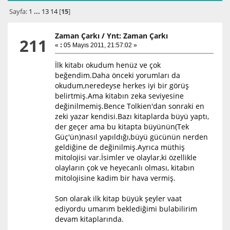
Sayfa:
1
...
13
14
[
15
]
Zaman Çarkı
/
Ynt: Zaman Çarkı
211
«
:
05 Mayıs 2011, 21:57:02 »
İlk kitabı okudum henüz ve çok
beğendim.Daha önceki yorumları da
okudum,neredeyse herkes iyi bir görüş
belirtmiş.Ama kitabın zeka seviyesine
değinilmemiş.Bence Tolkien'dan sonraki en
zeki yazar kendisi.Bazı kitaplarda büyü yaptı,
der geçer ama bu kitapta büyünün(Tek
Güç'ün)nasıl yapıldığı,büyü gücünün nerden
geldiğine de değinilmiş.Ayrıca müthiş
mitolojisi var.İsimler ve olaylar,ki özellikle
olayların çok ve heyecanlı olması, kitabın
mitolojisine kadim bir hava vermiş.
Son olarak ilk kitap büyük şeyler vaat
ediyordu umarım beklediğimi bulabilirim
devam kitaplarında.