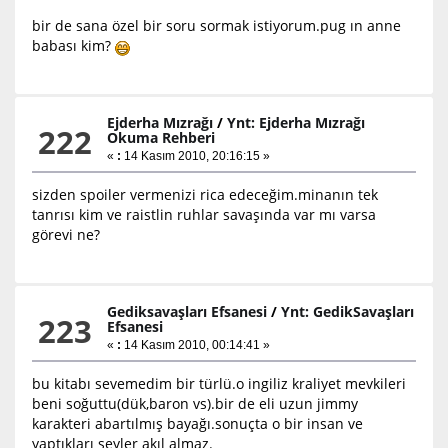
bir de sana özel bir soru sormak istiyorum.pug ın anne
babası kim?
Ejderha Mızrağı
/
Ynt: Ejderha Mızrağı
222
Okuma Rehberi
«
:
14 Kasım 2010, 20:16:15 »
sizden spoiler vermenizi rica edeceğim.minanın tek
tanrısı kim ve raistlin ruhlar savaşında var mı varsa
görevi ne?
Gediksavaşları Efsanesi
/
Ynt: GedikSavaşları
223
Efsanesi
«
:
14 Kasım 2010, 00:14:41 »
bu kitabı sevemedim bir türlü.o ingiliz kraliyet mevkileri
beni soğuttu(dük,baron vs).bir de eli uzun jimmy
karakteri abartılmış bayağı.sonuçta o bir insan ve
yaptıkları şeyler akıl almaz.