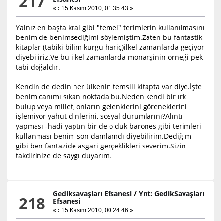
217
«
:
15 Kasım 2010, 01:35:43 »
Yalnız en başta kral gibi "temel" terimlerin kullanılmasını
benim de benimsediğimi söylemiştim.Zaten bu fantastik
kitaplar (tabiki bilim kurgu hariç)ilkel zamanlarda geçiyor
diyebiliriz.Ve bu ilkel zamanlarda monarşinin örneği pek
tabi doğaldır.
Kendin de dedin her ülkenin temsili kitapta var diye.İşte
benim canımı sıkan noktada bu.Neden kendi bir ırk
bulup veya millet, onların gelenklerini göreneklerini
işlemiyor yahut dinlerini, sosyal durumlarını?Alıntı
yapması -hadi yaptın bir de o dük barones gibi terimleri
kullanması benim son damlamdı diyebilirim.Dediğim
gibi ben fantazide asgari gerçeklikleri severim.Sizin
takdirinize de saygı duyarım.
Gediksavaşları Efsanesi
/
Ynt: GedikSavaşları
218
Efsanesi
«
:
15 Kasım 2010, 00:24:46 »