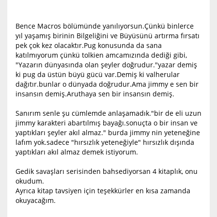
Bence Macros bölümünde yanılıyorsun.Çünkü binlerce
yıl yaşamış birinin Bilgeliğini ve Büyüsünü artırma fırsatı
pek çok kez olacaktır.Pug konusunda da sana
katılmıyorum çünkü tolkien amcamızında dediği gibi,
"Yazarın dünyasında olan şeyler doğrudur."yazar demiş
ki pug da üstün büyü gücü var.Demiş ki valherular
dağıtır.bunlar o dünyada doğrudur.Ama jimmy e sen bir
insansın demiş.Aruthaya sen bir insansın demiş.
Sanırım senle şu cümlemde anlaşamadık."bir de eli uzun
jimmy karakteri abartılmış bayağı.sonuçta o bir insan ve
yaptıkları şeyler akıl almaz." burda jimmy nin yeteneğine
lafım yok.sadece "hırsızlık yeteneğiyle" hırsızlık dışında
yaptıkları akıl almaz demek istiyorum.
Gedik savaşları serisinden bahsediyorsan 4 kitaplık, onu
okudum.
Ayrıca kitap tavsiyen için teşekkürler en kısa zamanda
okuyacağım.