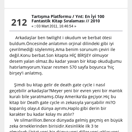
Tartışma Platformu
/
Ynt: En İyi 100
212
Fantastik Kitap Sıralaması // 2010
«
:
03 Mart 2011, 16:46:54 »
Arkadaşlar ben twilight i okudum ve berbat ötesi
buldum.Öncesinde anlatımın orjinal dilindeki gibi iyi
çevrilmediği söylenmiş.Ama benim sorunum çeviri ile
değil.Konu berbat.Son kitapta HİÇ BİRŞEY olmuyor
desem yalan olmaz.Bu kadar yavan bir kitap okuduğumu
hatırlamıyorum.Yazar resmen 570 sayfa boyunca 'hiç
birşey'i anlatmış.
Şimdi bu kitap gelir de death gate cycle i nasıl
geçebilir arkadaşlar?Meyer yeni bir evren yeni bir mantık
kuralı bile yaratmamış.Olay Amerika'da geçiyor.Hiç bu
kitap bir Death gate cycle ın zekasıyla yarışabilir mi?O
koparılış olayı,4 dünya ayrımı,Haplo gibi derin bir
karakter bu kadar kolay mı atılır?
Ve silmarillion.Bence dünyada gelmiş geçmiş en büyük
zeka örneklerinden birisidir.Kesinlikle ilk 3 te
olmalıydı.Üstat yeni bir dünya,yeni diller,yeni ırklar,yeni