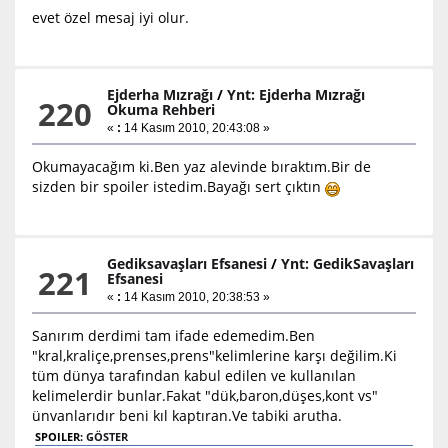
evet özel mesaj iyi olur.
Ejderha Mızrağı
/
Ynt: Ejderha Mızrağı
220
Okuma Rehberi
«
:
14 Kasım 2010, 20:43:08 »
Okumayacağım ki.Ben yaz alevinde bıraktım.Bir de
sizden bir spoiler istedim.Bayağı sert çıktın
Gediksavaşları Efsanesi
/
Ynt: GedikSavaşları
221
Efsanesi
«
:
14 Kasım 2010, 20:38:53 »
Sanırım derdimi tam ifade edemedim.Ben
"kral,kraliçe,prenses,prens"kelimlerine karşı değilim.Ki
tüm dünya tarafından kabul edilen ve kullanılan
kelimelerdir bunlar.Fakat "dük,baron,düşes,kont vs"
ünvanlarıdır beni kıl kaptıran.Ve tabiki arutha.
SPOILER:
GÖSTER