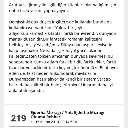
Arutha ve Jimmy ile ilgili diğer kitapları okumadığım için
daha fazla yorum yapmayayım.
Demişsinki dük düşes ingiltere de kullanılır bunda da
kullanılması mantıklıdır.Yalnız bir şeyi
atlıyorsun:Fantastik kitaplar farklı bir evrendir, dünyadır,
mantık düzenidir.Bir fantastik romanın kalitesini
belirleyen şey Yaşadığımız Dünya dan asgari seviyede
kalıp taşımaktır.Ne kadar çok hayal gücü, okadar
kalitedir.Zaten tolkien amcamın dünyada sevilmesi bu
sebeptendir.Çünkü adam farklı bir dil, farklı ırklar, farklı
inançlar ve farklı bir tarih koymuştur önümüze.Beni uyuz
eden de, feist neden hükümdarlık mevkilerini
Dünyamızdan hazır alıyor da kendi bir sistem yaratıp
işleri daha kaliteli bir hale getirmiyor.Umarım daha iyi
anlatabilmişimdir.
Ejderha Mızrağı
/
Ynt: Ejderha Mızrağı
219
Okuma Rehberi
«
:
15 Kasım 2010, 00:14:52 »