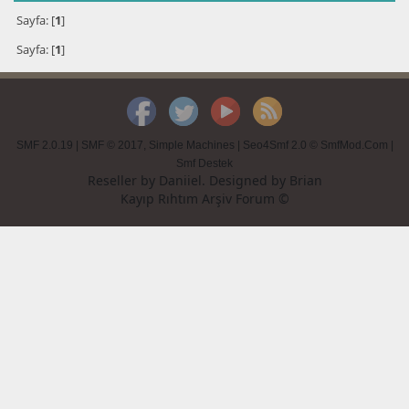
Sayfa: [
1
]
Sayfa: [
1
]
SMF 2.0.19
|
SMF © 2017
,
Simple Machines
|
Seo4Smf 2.0 © SmfMod.Com
|
Smf Destek
Reseller by
Daniiel
. Designed by
Brian
Kayıp Rıhtım Arşiv Forum ©