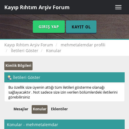
Kayıp Rıhtım Arşiv Forum
Toggle
naviga
GIRIŞ YAP
KAYIT OL
Kayıp Rıhtım Arşiv Forum
mehmetalemdar profili
İletileri Göster
Konular
Kimlik Bilgileri
İletileri Göster
Bu özellik size üyenin attığı tüm iletileri gösterme olanağı
sağlayacaktır . Not sadece size izin verilen bölümlerdeki iletilerini
görebilirsiniz
Mesajlar
Konular
Eklentiler
Konular - mehmetalemdar