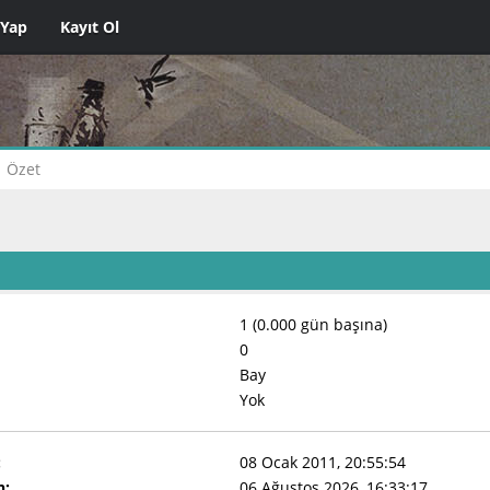
 Yap
Kayıt Ol
Özet
1 (0.000 gün başına)
0
Bay
Yok
:
08 Ocak 2011, 20:55:54
n:
06 Ağustos 2026, 16:33:17