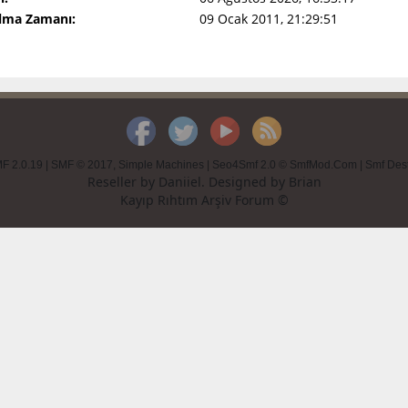
Olma Zamanı:
09 Ocak 2011, 21:29:51
F 2.0.19
|
SMF © 2017
,
Simple Machines
|
Seo4Smf 2.0 © SmfMod.Com
|
Smf Des
Reseller by
Daniiel
. Designed by
Brian
Kayıp Rıhtım Arşiv Forum ©