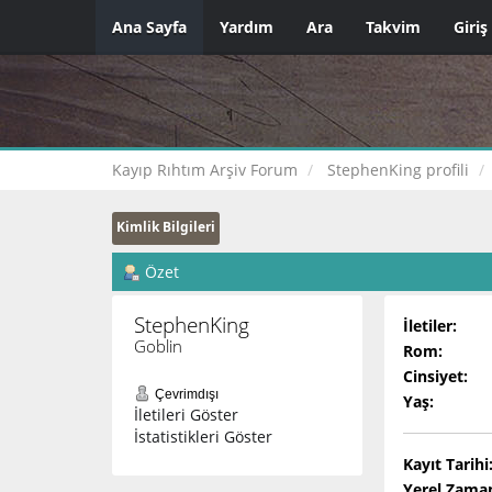
Ana Sayfa
Yardım
Ara
Takvim
Giriş
Kayıp Rıhtım Arşiv Forum
StephenKing profili
Kimlik Bilgileri
Özet
StephenKing 
İletiler:
Goblin
Rom:
Cinsiyet:
Çevrimdışı
Yaş:
İletileri Göster
İstatistikleri Göster
Kayıt Tarihi
Yerel Zama