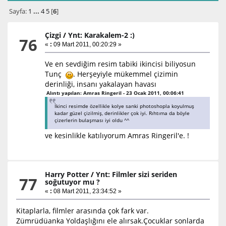
Sayfa:
1
...
4
5
[
6
]
Çizgi
/
Ynt: Karakalem-2 :)
76
«
:
09 Mart 2011, 00:20:29 »
Ve en sevdiğim resim tabiki ikincisi biliyosun
Tunç
. Herşeyiyle mükemmel çizimin
derinliği, insanı yakalayan havası
Alıntı yapılan: Amras Ringeril - 23 Ocak 2011, 00:06:41
İkinci resimde özellikle kolye sanki photoshopla koyulmuş
kadar güzel çizilmiş, derinlikler çok iyi. Rıhtıma da böyle
çizerlerin bulaşması iyi oldu ^^
ve kesinlikle katılıyorum Amras Ringeril'e. !
Harry Potter
/
Ynt: Filmler sizi seriden
77
soğutuyor mu ?
«
:
08 Mart 2011, 23:34:52 »
Kitaplarla, filmler arasında çok fark var.
Zümrüdüanka Yoldaşlığını ele alırsak.Çocuklar sonlarda