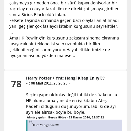
çatışmaya girmeden önce bir sürü kapıyı deniyorlar bir
kaç olay da oluyor fakat film de direkt çatışmaya girdiler
sonra Sirius Black öldü falan..
Felsefe Taşında ormanda geçen bazı olaylar anlatılmadı
yani geçişler çok fazlaydı kitabın kurgusunu seyrelttiler.
...
Ama J.K Rowling'in kurgusunu zekasını sinema ekranına
taşıyacak bir teklonojisi ve o uzunlukta bir film
çekilebileceğini sanmıyorum.Hayal ettiklerimizle de
uyuşmaması bu yüzden malesef..
Harry Potter
/
Ynt: Hangi Kitap En İyi??
78
«
:
08 Mart 2011, 23:26:25 »
Seçim yapmak kolay değil tabiki de söz konusu
HP olunca ama yine de en iyi kitabın Ateş
Kadehi olduğunu düşünüyorum.Tabi ki de ayrı
ayrı ele alırsak böyle bu böyle..
Alıntı yapılan: Beyaz Gölge - 23 Kasım 2010, 22:37:22
Ölüm Yadigarları!!!!