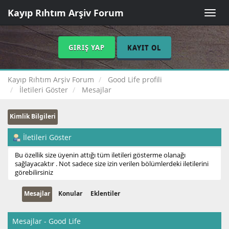
Kayıp Rıhtım Arşiv Forum
Toggle
naviga
GIRIŞ YAP
KAYIT OL
Kayıp Rıhtım Arşiv Forum
Good Life profili
İletileri Göster
Mesajlar
Kimlik Bilgileri
İletileri Göster
Bu özellik size üyenin attığı tüm iletileri gösterme olanağı
sağlayacaktır . Not sadece size izin verilen bölümlerdeki iletilerini
görebilirsiniz
Mesajlar
Konular
Eklentiler
Mesajlar - Good Life