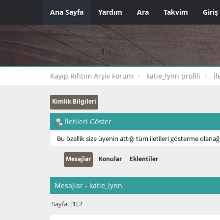
Ana Sayfa
Yardım
Ara
Takvim
Giriş
Kayıp Rıhtım Arşiv Forum
katie_lynn profili
İl
Kimlik Bilgileri
İletileri Göster
Bu özellik size üyenin attığı tüm iletileri gösterme olanağı
Mesajlar
Konular
Eklentiler
Mesajlar - katie_lynn
Sayfa: [
1
]
2