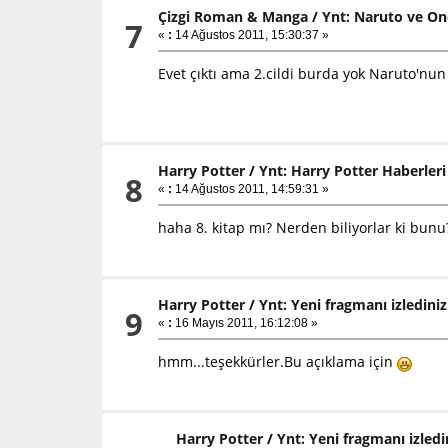
Çizgi Roman & Manga
/
Ynt: Naruto ve On
7
«
:
14 Ağustos 2011, 15:30:37 »
Evet çıktı ama 2.cildi burda yok Naruto'n
Harry Potter
/
Ynt: Harry Potter Haberleri
8
«
:
14 Ağustos 2011, 14:59:31 »
haha 8. kitap mı? Nerden biliyorlar ki bunu
Harry Potter
/
Ynt: Yeni fragmanı izledini
9
«
:
16 Mayıs 2011, 16:12:08 »
hmm...teşekkürler.Bu açıklama için
Harry Potter
/
Ynt: Yeni fragmanı izledi