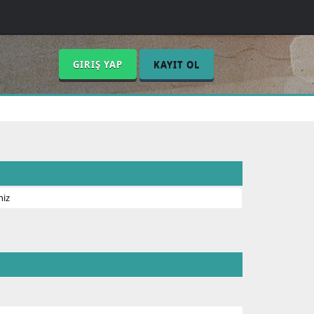
GIRIŞ YAP
KAYIT OL
niz