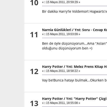
10
«
:
15 Mayıs 2011, 20:59:29 »
Bir dakika Harry'le Voldemort Hogwarts'ın
Narnia Günlükleri
/
Ynt: Soru - Cevap K
11
«
:
15 Mayıs 2011, 19:03:09 »
Ben de öyle düşünüyorum...Ama "Aslan"ın
olduğunu düşünüyorum ben =)
Harry Potter
/
Ynt: Melez Prens Kitap H
12
«
:
15 Mayıs 2011, 18:58:22 »
Vay be!Bunca hatayı bulmak...Okurken b
Harry Potter
/
Ynt: "Harry Potter" Çizg
13
«
:
15 Mayıs 2011, 18:55:08 »