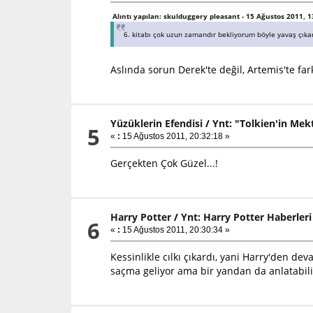
Alıntı yapılan: skulduggery pleasant - 15 Ağustos 2011, 1
6. kitabı çok uzun zamandır bekliyorum böyle yavaş çıka
Aslında sorun Derek'te değil, Artemis'te fa
Yüzüklerin Efendisi
/
Ynt: "Tolkien'in Mekt
5
«
:
15 Ağustos 2011, 20:32:18 »
Gerçekten Çok Güzel...!
Harry Potter
/
Ynt: Harry Potter Haberleri
6
«
:
15 Ağustos 2011, 20:30:34 »
Kessinlikle cılkı çıkardı, yani Harry'den d
saçma geliyor ama bir yandan da anlatabili