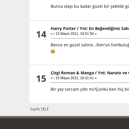
Bunca olayı bu kadar güzel bir şekilde
Harry Potter
/
Ynt: En Beğendiğiniz Sa
14
«
:
15 Mayıs 2011, 18:51:56 »
Bence en güzel sahne...Ron'un hortkuluğ
Çizgi Roman & Manga
/
Ynt: Naruto ve 
15
«
:
15 Mayıs 2011, 18:31:41 »
Bir şey sorcam çıktı mı?Çünkü ben hiç b
Sayfa: [
1
]
2