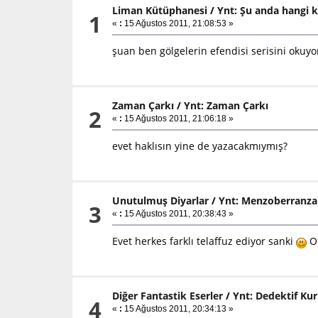
Liman Kütüphanesi
/
Ynt: Şu anda hangi k
1
«
:
15 Ağustos 2011, 21:08:53 »
şuan ben gölgelerin efendisi serisini okuyo
Zaman Çarkı
/
Ynt: Zaman Çarkı
2
«
:
15 Ağustos 2011, 21:06:18 »
evet haklısın yine de yazacakmıymış?
Unutulmuş Diyarlar
/
Ynt: Menzoberranzan
3
«
:
15 Ağustos 2011, 20:38:43 »
Evet herkes farklı telaffuz ediyor sanki
On
Diğer Fantastik Eserler
/
Ynt: Dedektif Ku
4
«
:
15 Ağustos 2011, 20:34:13 »