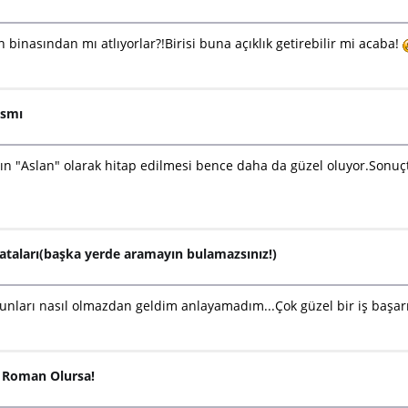
 binasından mı atlıyorlar?!Birisi buna açıklık getirebilir mi acaba!
ısmı
 "Aslan" olarak hitap edilmesi bence daha da güzel oluyor.Sonuçta
ataları(başka yerde aramayın bulamazsınız!)
unları nasıl olmazdan geldim anlayamadım...Çok güzel bir iş başa
i Roman Olursa!