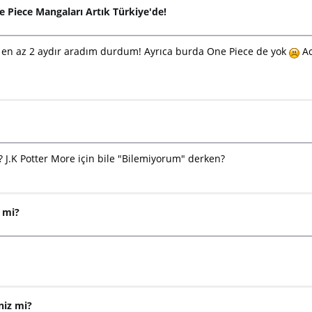
e Piece Mangaları Artık Türkiye'de!
un en az 2 aydır aradım durdum! Ayrıca burda One Piece de yok
Ac
? J.K Potter More için bile "Bilemiyorum" derken?
z mi?
niz mi?