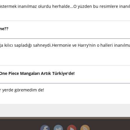
 göstermek inanılmaz olurdu herhalde...O yüzden bu resimlere ina
hne??
a kılıcı sapladığı sahneydi.Hermonie ve Harry'nin o halleri inanı
One Piece Mangaları Artık Türkiye'de!
ir yerde göremedim de!