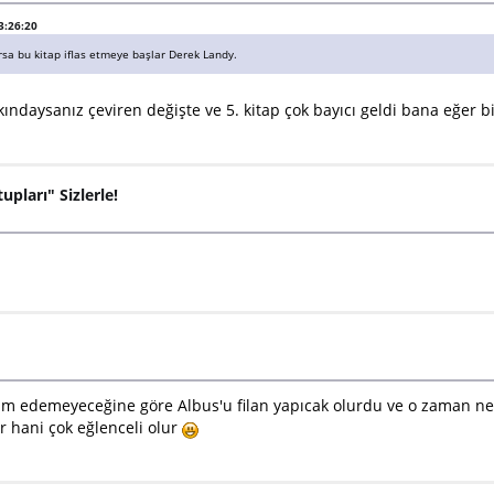
3:26:20
rsa bu kitap iflas etmeye başlar Derek Landy.
rkındaysanız çeviren değişte ve 5. kitap çok bayıcı geldi bana eğer 
upları" Sizlerle!
evam edemeyeceğine göre Albus'u filan yapıcak olurdu ve o zaman ne
r hani çok eğlenceli olur