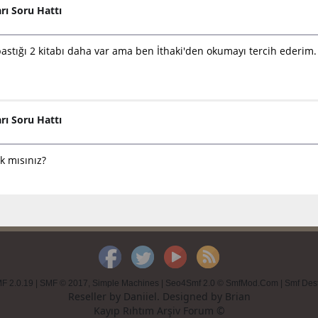
arı Soru Hattı
bastığı 2 kitabı daha var ama ben İthaki'den okumayı tercih ederim.
arı Soru Hattı
k mısınız?
F 2.0.19
|
SMF © 2017
,
Simple Machines
|
Seo4Smf 2.0 © SmfMod.Com
|
Smf Des
Reseller by
Daniiel
. Designed by
Brian
Kayıp Rıhtım Arşiv Forum ©