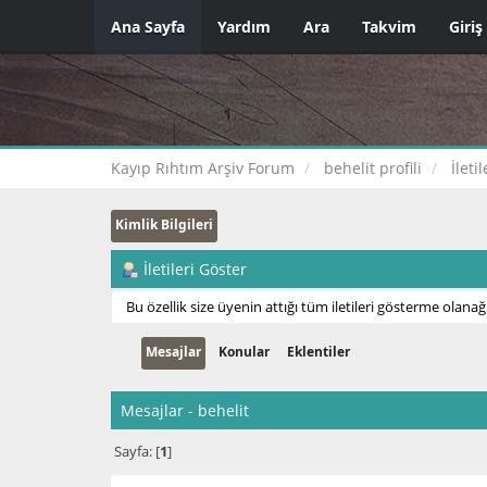
Ana Sayfa
Yardım
Ara
Takvim
Giriş
Kayıp Rıhtım Arşiv Forum
behelit profili
İleti
Kimlik Bilgileri
İletileri Göster
Bu özellik size üyenin attığı tüm iletileri gösterme olanağı
Mesajlar
Konular
Eklentiler
Mesajlar - behelit
Sayfa: [
1
]