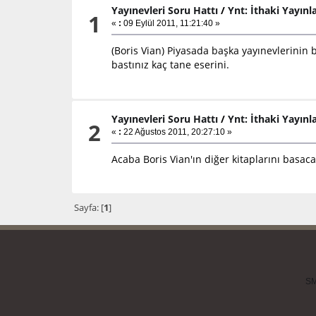
Yayınevleri Soru Hattı
/
Ynt: İthaki Yayınl
1
«
:
09 Eylül 2011, 11:21:40 »
(Boris Vian) Piyasada başka yayınevlerinin 
bastınız kaç tane eserini.
Yayınevleri Soru Hattı
/
Ynt: İthaki Yayınl
2
«
:
22 Ağustos 2011, 20:27:10 »
Acaba Boris Vian'ın diğer kitaplarını basaca
Sayfa: [
1
]
SM