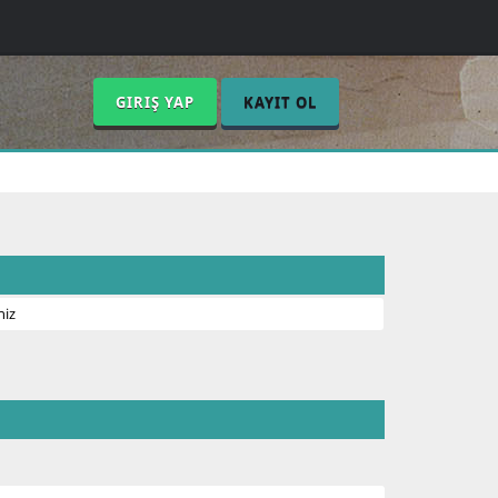
GIRIŞ YAP
KAYIT OL
niz