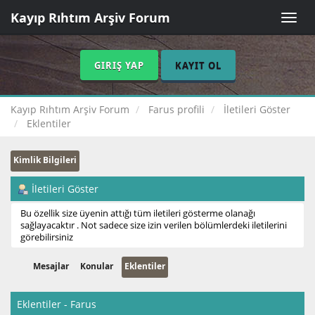
Kayıp Rıhtım Arşiv Forum
Toggle
naviga
GIRIŞ YAP
KAYIT OL
Kayıp Rıhtım Arşiv Forum
Farus profili
İletileri Göster
Eklentiler
Kimlik Bilgileri
İletileri Göster
Bu özellik size üyenin attığı tüm iletileri gösterme olanağı
sağlayacaktır . Not sadece size izin verilen bölümlerdeki iletilerini
görebilirsiniz
Mesajlar
Konular
Eklentiler
Eklentiler - Farus