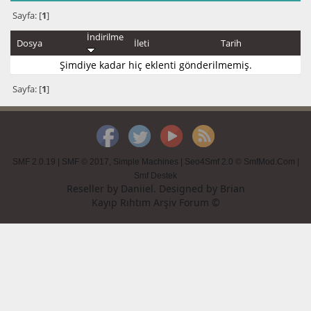
Sayfa: [
1
]
İndirilme
Dosya
İleti
Tarih
Şimdiye kadar hiç eklenti gönderilmemiş.
Sayfa: [
1
]
SMF 2.0.19
|
SMF © 2017
,
Simple Machines
|
Seo4Smf 2.0 © SmfMod.Com
|
Smf Destek
Reseller by
Daniiel
. Designed by
Brian
Kayıp Rıhtım Arşiv Forum ©