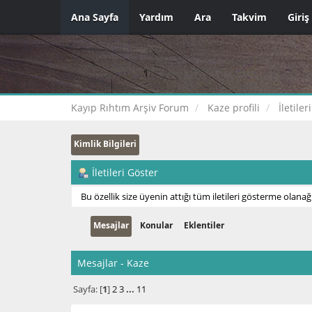
Ana Sayfa
Yardım
Ara
Takvim
Giriş
Kayıp Rıhtım Arşiv Forum
Kaze profili
İletiler
Kimlik Bilgileri
İletileri Göster
Bu özellik size üyenin attığı tüm iletileri gösterme olanağı
Mesajlar
Konular
Eklentiler
Mesajlar - Kaze
Sayfa: [
1
]
2
3
...
11