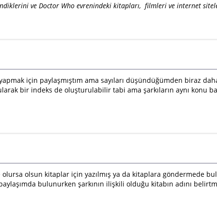
lendiklerini ve Doctor Who evrenindeki kitapları, filmleri ve internet site
riş yapmak için paylaşmıştım ama sayıları düşündüğümden biraz da
ularak bir indeks de oluşturulabilir tabi ama şarkıların aynı konu ba
ne olursa olsun kitaplar için yazılmış ya da kitaplara göndermede bu
ız paylaşımda bulunurken şarkının ilişkili olduğu kitabın adını bel