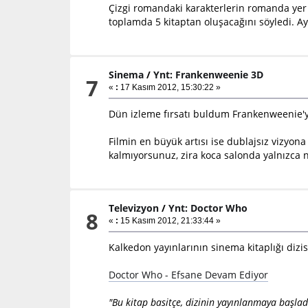
Çizgi romandaki karakterlerin romanda yer 
toplamda 5 kitaptan oluşacağını söyledi. Ayr
Sinema
/
Ynt: Frankenweenie 3D
7
«
:
17 Kasım 2012, 15:30:22 »
Dün izleme fırsatı buldum Frankenweenie'yi 
Filmin en büyük artısı ise dublajsız vizyo
kalmıyorsunuz, zira koca salonda yalnızca 
Televizyon
/
Ynt: Doctor Who
8
«
:
15 Kasım 2012, 21:33:44 »
Kalkedon yayınlarının sinema kitaplığı dizi
Doctor Who - Efsane Devam Ediyor
"Bu kitap basitçe, dizinin yayınlanmaya başlad