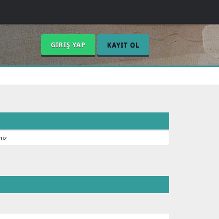
GIRIŞ YAP
KAYIT OL
niz