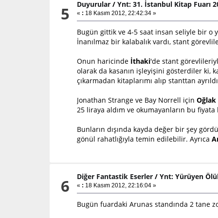
Duyurular
/
Ynt: 31. İstanbul Kitap Fuarı 
5
«
:
18 Kasım 2012, 22:42:34 »
Bugün gittik ve 4-5 saat insan seliyle bir 
İnanılmaz bir kalabalık vardı, stant görevl
Onun haricinde
İthaki
'de stant görevliler
olarak da kasanın işleyişini gösterdiler ki
çıkarmadan kitaplarımı alıp stanttan ayrıld
Jonathan Strange ve Bay Norrell için
Oğlak 
25 liraya aldım ve okumayanların bu fiyata
Bunların dışında kayda değer bir şey gör
gönül rahatlığıyla temin edilebilir. Ayrıca
A
Diğer Fantastik Eserler
/
Ynt: Yürüyen Ölü
6
«
:
18 Kasım 2012, 22:16:04 »
Bugün fuardaki Arunas standında 2 tane zomb