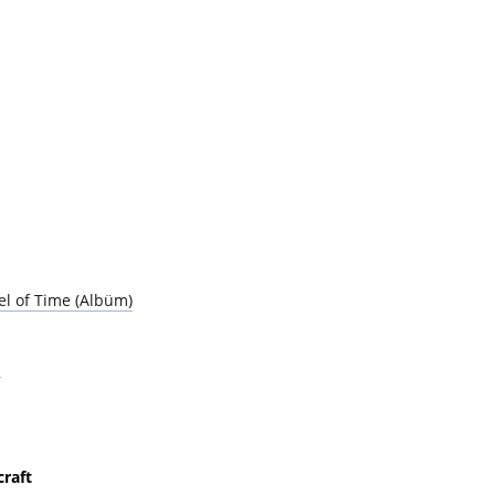
d
el of Time (Albüm)
d
craft