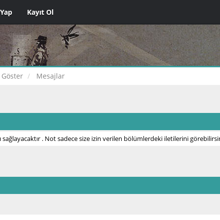
 Yap
Kayıt Ol
i Göster
Mesajlar
 sağlayacaktır . Not sadece size izin verilen bölümlerdeki iletilerini görebilirsi