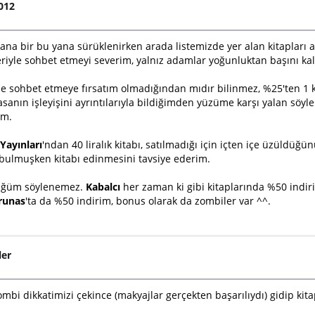
2012
o yana bir bu yana sürüklenirken arada listemizde yer alan kitapları
ileriyle sohbet etmeyi severim, yalnız adamlar yoğunluktan başını 
iyle sohbet etmeye fırsatım olmadığından mıdır bilinmez, %25'ten 1
, kasanın işleyişini ayrıntılarıyla bildiğimden yüzüme karşı yalan 
ım.
Yayınları
'ndan 40 liralık kitabı, satılmadığı için içten içe üzüldüğü
 bulmuşken kitabı edinmesini tavsiye ederim.
düğüm söylenemez.
Kabalcı
her zaman ki gibi kitaplarında %50 indiri
runas
'ta da %50 indirim, bonus olarak da zombiler var ^^.
ler
i dikkatimizi çekince (makyajlar gerçekten başarılıydı) gidip kita