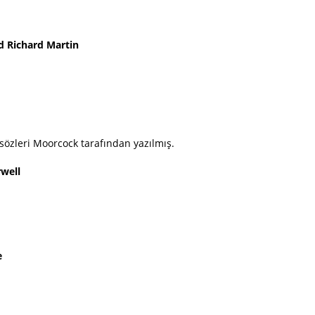
e
d Richard Martin
 sözleri Moorcock tarafından yazılmış.
well
e