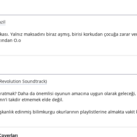
zil
sı. Yalnız maksadını biraz aşmış, birisi korkudan çocuğa zarar ver
zından O.o
Revolution Soundtrack)
aratmak? Daha da önemlisi oyunun amacına uygun olarak geleceği, bu
nn'i takdir etmemek elde değil.
kanlık edinmiş bilimkurgu okurlarının playlistlerine almakta vakit
Coverları