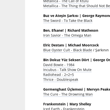
Metallica - The Call of Ktulu
Metallica - The Thing that Should Not B
Buz ve Ateşin Şarkısı | George Raymon
The Sword - To Take the Black
Ben, Efsane! | Richard Matheson
Iron Savior - The Omega Man
Elric Destanı | Michael Moorcock
Blue Oyster Cult - Black Blade
/ Şarkının
Bin Dokuz Yüz Seksen Dört | George Or
David Bowie - 1984
Incubus - Talk Show On Mute
Radiohead - 2+2=5
Thrice - Doublespeak
Gormenghast Üçlemesi | Mervyn Peak
The Cure - The Drowning Man
Frankenstein | Mary Shelley
Iced Earth - Frankenstein