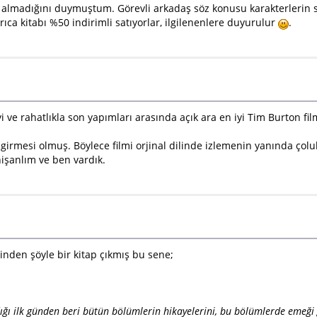
almadığını duymuştum. Görevli arkadaş söz konusu karakterlerin son
ıca kitabı %50 indirimli satıyorlar, ilgilenenlere duyurulur
.
ve rahatlıkla son yapımları arasında açık ara en iyi Tim Burton fil
na girmesi olmuş. Böylece filmi orjinal dilinde izlemenin yanında ç
nişanlım ve ben vardık.
sinden şöyle bir kitap çıkmış bu sene;
ığı ilk günden beri bütün bölümlerin hikayelerini, bu bölümlerde emeği g