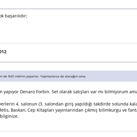
k başarılıdır;
2012
için de %25 indirim yaparlar. Yapmazlarsa da alacağım ama.
 yapıyor Denaro Forbin. Set olarak satışları var mı bilmiyorum ama 
erlerin 4. salonun (3. salondan giriş yapıldığı takdirde solunda ka
is, Baskan, Cep Kitapları yayınlarından çıkmış bilimkurgu ve fantast
bilginize.