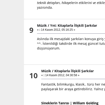
teknik detayları, hikayelerin etkilerini ve etki
yazısında.
Müzik
/
Ynt: Kitaplarla İlişkili Şarkılar
9
«
:
14 Kasım 2012, 05:16:25 »
Aslında ilk mesajdaki şarkıları konuya gi
^^. İstenildiği takdirde ilk mesaj güncel tut
düşünüyorum.
Müzik
/
Kitaplarla İlişkili Şarkılar
10
«
:
14 Kasım 2012, 04:30:58 »
Fantastik, bilimkurgu, klasik.. türü her 
paylaşarak bir araya getirebiliriz. Yaln
Sineklerin Tanrısı | William Golding