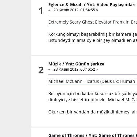
Eğlence & Mizah
/
Ynt: Video Paylaşımları
1
«
:
28 Kasım 2012, 01:54:55 »
Extremely Scary Ghost Elevator Prank in Bra
Korkunç olmayı başarabilmiş bir kamera şaka
üstündeydim ama öyle bir şey olmadı en a
Müzik
/
Ynt: Günün şarkısı
2
«
:
28 Kasım 2012, 00:46:52 »
Michael McCann - Icarus (Deus Ex: Human 
Bir oyun için bu kadar kusursuz bir şarkı y
dinleyiciye hissettirebilmek.. Michael McCa
Okurken bir yandan da müzik dinlemeyi alış
Game of Thrones
/
Ynt: Game of Thrones 