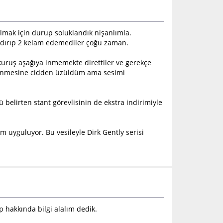
 almak için durup soluklandık nişanlımla.
kaldırıp 2 kelam edemediler çoğu zaman.
 kuruş aşağıya inmemekte direttiler ve gerekçe
söylenmesine cidden üzüldüm ama sesimi
nü belirten stant görevlisinin de ekstra indirimiyle
m uyguluyor. Bu vesileyle Dirk Gently serisi
p hakkında bilgi alalım dedik.