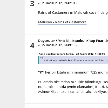
3
«
:
23 Kasım 2012, 19:42:53 »
Rains of Castamere'ın Malukah cover'ı da ço
Malukah - Rains of Castamere
Duyurular
/
Ynt: 31. İstanbul Kitap Fuarı 
4
«
:
22 Kasım 2012, 13:49:51 »
Alıntı yapılan: Denaro Forbin - 22 Kasım 2012, 11:36:06
Üçlü set yapmışlardır kesinlikle ama umarım tek kitap 
YKY her bir kitabı için minimum %25 indirim
Bu arada rıhtımdan özellikle bilimkurgu sev
numaralı stantda (emin olamadım) İthaki, Met
Asimov kitabı uzun zamandır alıcı bekliyor, 