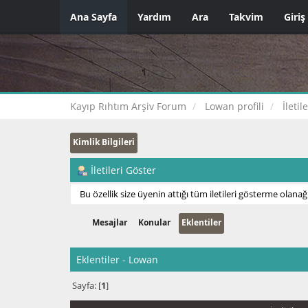
Ana Sayfa
Yardım
Ara
Takvim
Giriş
Kayıp Rıhtım Arşiv Forum
Lowan profili
İletil
Kimlik Bilgileri
İletileri Göster
Bu özellik size üyenin attığı tüm iletileri gösterme olanağı
Mesajlar
Konular
Eklentiler
Eklentiler - Lowan
Sayfa: [
1
]