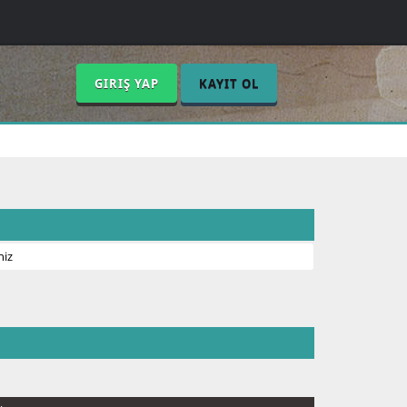
GIRIŞ YAP
KAYIT OL
niz