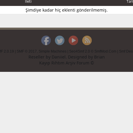
İleti
Tar
Şimdiye kadar hiç eklenti gönderilmemiş.
F 2.0.19
|
SMF © 2017
,
Simple Machines
|
Seo4Smf 2.0 © SmfMod.Com
|
Smf Des
Reseller by
Daniiel
. Designed by
Brian
Kayıp Rıhtım Arşiv Forum ©