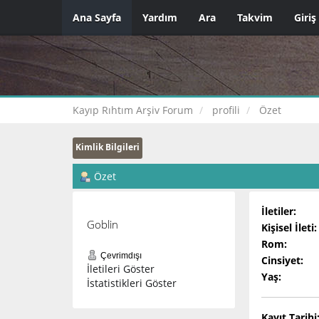
Ana Sayfa
Yardım
Ara
Takvim
Giriş
Kayıp Rıhtım Arşiv Forum
profili
Özet
Kimlik Bilgileri
Özet
İletiler:
Goblin
Kişisel İleti:
Rom:
Çevrimdışı
Cinsiyet:
İletileri Göster
Yaş:
İstatistikleri Göster
Kayıt Tarihi