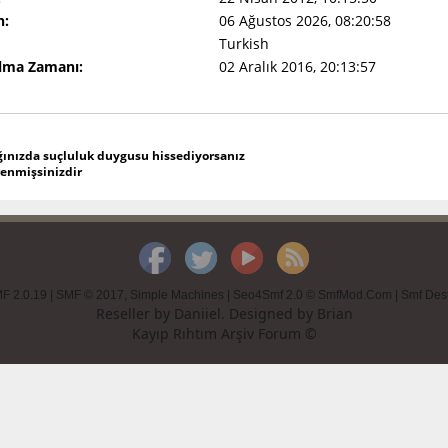
n:
06 Ağustos 2026, 08:20:58
Turkish
Olma Zamanı:
02 Aralık 2016, 20:13:57
ğınızda suçluluk duygusu hissediyorsanız
renmişsinizdir
F 2.0.19
|
SMF © 2017
,
Simple Machines
|
Seo4Smf 2.0 © SmfMod.Com
|
Smf Des
Reseller by
Daniiel
. Designed by
Brian
Kayıp Rıhtım Arşiv Forum ©