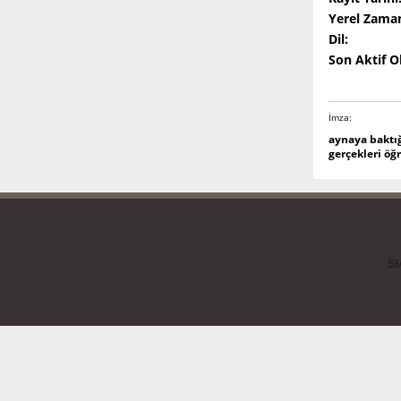
Yerel Zama
Dil:
Son Aktif 
İmza:
aynaya baktı
gerçekleri öğ
SM