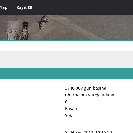
 Yap
Kayıt Ol
37 (0.007 gün başına)
Charna'nın yüreği adına!
0
Bayan
Yok
:
22 Nisan 2012, 10:15:50