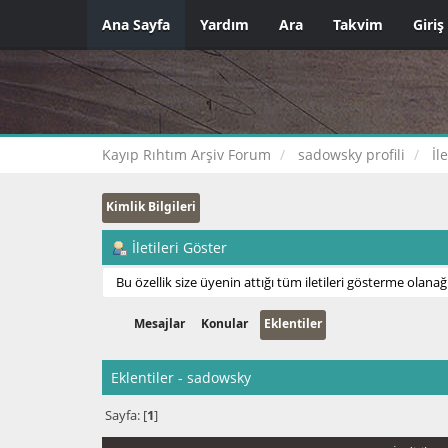
Ana Sayfa
Yardım
Ara
Takvim
Giriş
Kayıp Rıhtım Arşiv Forum
sadowsky profili
İl
Kimlik Bilgileri
İletileri Göster
Bu özellik size üyenin attığı tüm iletileri gösterme olanağı
Mesajlar
Konular
Eklentiler
Eklentiler - sadowsky
Sayfa: [
1
]