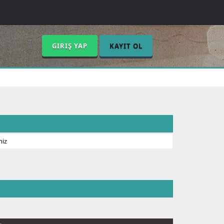
GIRIŞ YAP
KAYIT OL
niz