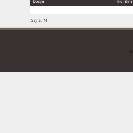
Dosya
İndirilm
Sayfa: [
1
]
SM