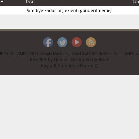
e
İleti
Tar
Şimdiye kadar hiç eklenti gönderilmemiş.
F 2.0.19
|
SMF © 2017
,
Simple Machines
|
Seo4Smf 2.0 © SmfMod.Com
|
Smf Des
Reseller by
Daniiel
. Designed by
Brian
Kayıp Rıhtım Arşiv Forum ©