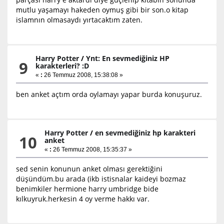
mutlu yaşamayı hakeden oymuş gibi bir son.o kitap
islamnın olmasaydı yırtacaktım zaten.
Harry Potter
/
Ynt: En sevmediğiniz HP
9
karakterleri? :D
«
:
26 Temmuz 2008, 15:38:08 »
ben anket açtım orda oylamayı yapar burda konuşuruz.
Harry Potter
/
en sevmediğiniz hp karakteri
10
anket
«
:
26 Temmuz 2008, 15:35:37 »
sed senin konunun anket olması gerektiğini
düşündüm.bu arada (ikb istisnalar kaideyi bozmaz
benimkiler hermione harry umbridge bide
kılkuyruk.herkesin 4 oy verme hakkı var.