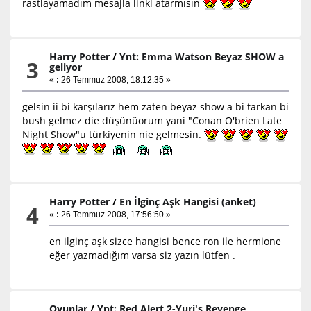
rastlayamadım mesajla linkl atarmısın
Harry Potter
/
Ynt: Emma Watson Beyaz SHOW a
3
geliyor
«
:
26 Temmuz 2008, 18:12:35 »
gelsin ii bi karşılarız hem zaten beyaz show a bi tarkan bi
bush gelmez die düşünüorum yani "Conan O'brien Late
Night Show"u türkiyenin nie gelmesin.
Harry Potter
/
En İlginç Aşk Hangisi (anket)
4
«
:
26 Temmuz 2008, 17:56:50 »
en ilginç aşk sizce hangisi bence ron ile hermione
eğer yazmadığım varsa siz yazın lütfen .
Oyunlar
/
Ynt: Red Alert 2-Yuri's Revenge