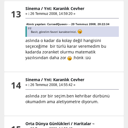
Sinema
/
Ynt: Karanlık Cevher
13
«
:
26 Temmuz 2008, 14:59:20 »
Alıntı yapılan: CursedQueen~ - 20 Temmuz 2008, 20:22:34
Basit, görelim favori karakterinizi.
aslında o kadar da kolay değil hangisini
seçeceğime bir türlü karar veremedim bu
kadarda zoranket olurmu matematik
yazılısından daha zor
:hönk :üü
Sinema
/
Ynt: Karanlık Cevher
14
«
:
26 Temmuz 2008, 14:55:42 »
aslında zor bir seçim.ben kehribar dürbünü
okumadım ama aletiyometre diyorum.
Orta Dünya Günlükleri
/
Haritalar ~