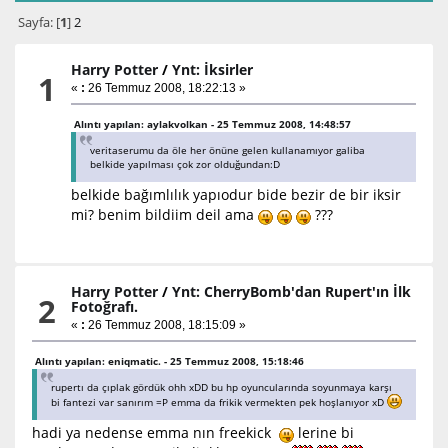
Sayfa: [
1
]
2
Harry Potter
/
Ynt: İksirler
1
«
:
26 Temmuz 2008, 18:22:13 »
Alıntı yapılan: aylakvolkan - 25 Temmuz 2008, 14:48:57
veritaserumu da öle her önüne gelen kullanamıyor galiba
belkide yapılması çok zor olduğundan:D
belkide bağımlılık yapıodur bide bezir de bir iksir
mi? benim bildiim deil ama
???
Harry Potter
/
Ynt: CherryBomb'dan Rupert'ın İlk
2
Fotoğrafı.
«
:
26 Temmuz 2008, 18:15:09 »
Alıntı yapılan: eniqmatic. - 25 Temmuz 2008, 15:18:46
rupertı da çıplak gördük ohh xDD bu hp oyuncularında soyunmaya karşı
bi fantezi var sanırım =P emma da frikik vermekten pek hoşlanıyor xD
hadi ya nedense emma nın freekick
lerine bi