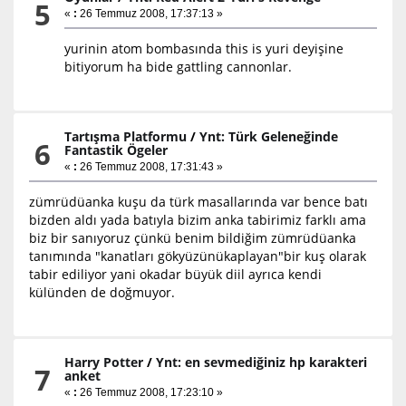
5
«
:
26 Temmuz 2008, 17:37:13 »
yurinin atom bombasında this is yuri deyişine
bitiyorum ha bide gattling cannonlar.
Tartışma Platformu
/
Ynt: Türk Geleneğinde
6
Fantastik Ögeler
«
:
26 Temmuz 2008, 17:31:43 »
zümrüdüanka kuşu da türk masallarında var bence batı
bizden aldı yada batıyla bizim anka tabirimiz farklı ama
biz bir sanıyoruz çünkü benim bildiğim zümrüdüanka
tanımında "kanatları gökyüzünükaplayan"bir kuş olarak
tabir ediliyor yani okadar büyük diil ayrıca kendi
külünden de doğmuyor.
Harry Potter
/
Ynt: en sevmediğiniz hp karakteri
7
anket
«
:
26 Temmuz 2008, 17:23:10 »