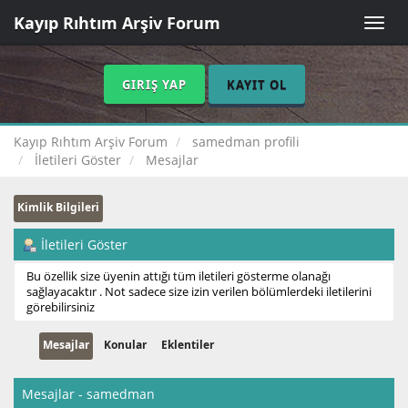
Kayıp Rıhtım Arşiv Forum
Toggle
naviga
GIRIŞ YAP
KAYIT OL
Kayıp Rıhtım Arşiv Forum
samedman profili
İletileri Göster
Mesajlar
Kimlik Bilgileri
İletileri Göster
Bu özellik size üyenin attığı tüm iletileri gösterme olanağı
sağlayacaktır . Not sadece size izin verilen bölümlerdeki iletilerini
görebilirsiniz
Mesajlar
Konular
Eklentiler
Mesajlar - samedman