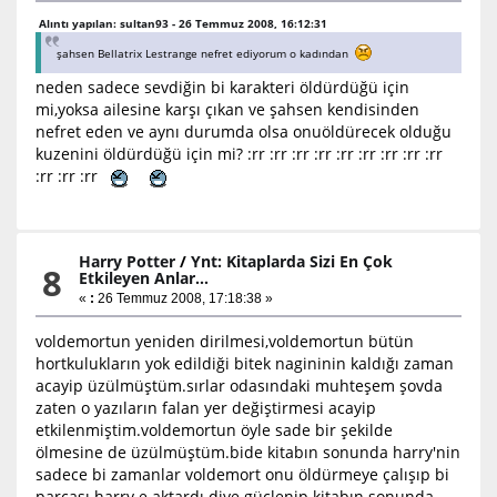
Alıntı yapılan: sultan93 - 26 Temmuz 2008, 16:12:31
şahsen Bellatrix Lestrange nefret ediyorum o kadından
neden sadece sevdiğin bi karakteri öldürdüğü için
mi,yoksa ailesine karşı çıkan ve şahsen kendisinden
nefret eden ve aynı durumda olsa onuöldürecek olduğu
kuzenini öldürdüğü için mi? :rr :rr :rr :rr :rr :rr :rr :rr :rr
:rr :rr :rr
Harry Potter
/
Ynt: Kitaplarda Sizi En Çok
8
Etkileyen Anlar...
«
:
26 Temmuz 2008, 17:18:38 »
voldemortun yeniden dirilmesi,voldemortun bütün
hortkulukların yok edildiği bitek nagininin kaldığı zaman
acayip üzülmüştüm.sırlar odasındaki muhteşem şovda
zaten o yazıların falan yer değiştirmesi acayip
etkilenmiştim.voldemortun öyle sade bir şekilde
ölmesine de üzülmüştüm.bide kitabın sonunda harry'nin
sadece bi zamanlar voldemort onu öldürmeye çalışıp bi
parçası harry e aktardı diye güçlenip kitabın sonunda