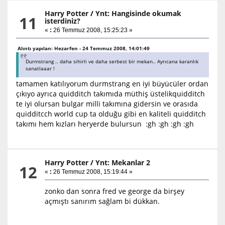
Harry Potter
/
Ynt: Hangisinde okumak
11
isterdiniz?
«
:
26 Temmuz 2008, 15:25:23 »
Alıntı yapılan: Hezarfen - 24 Temmuz 2008, 14:01:49
Durmstrang .. daha sihirli ve daha serbest bir mekan.. Ayrıcana karanlık
sanatlaaar !
tamamen katılıyorum durmstrang en iyi büyücüler ordan
çıkıyo ayrıca quidditch takımıda müthiş üstelikquidditch
te iyi olursan bulgar milli takımına gidersin ve orasıda
quidditcch world cup ta olduğu gibi en kaliteli quidditch
takımı hem kızları heryerde bulursun :gh :gh :gh :gh
Harry Potter
/
Ynt: Mekanlar 2
12
«
:
26 Temmuz 2008, 15:19:44 »
zonko dan sonra fred ve george da birşey
açmıştı sanırım sağlam bi dükkan.