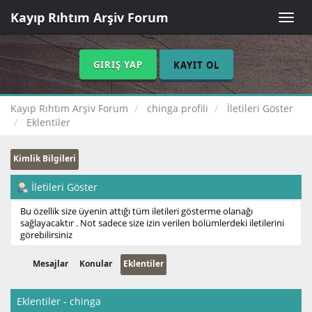
Kayıp Rıhtım Arşiv Forum
Toggle
naviga
GIRIŞ YAP
KAYIT OL
Kayıp Rıhtım Arşiv Forum
chinga profili
İletileri Göster
Eklentiler
Kimlik Bilgileri
İletileri Göster
Bu özellik size üyenin attığı tüm iletileri gösterme olanağı
sağlayacaktır . Not sadece size izin verilen bölümlerdeki iletilerini
görebilirsiniz
Mesajlar
Konular
Eklentiler
Eklentiler - chinga