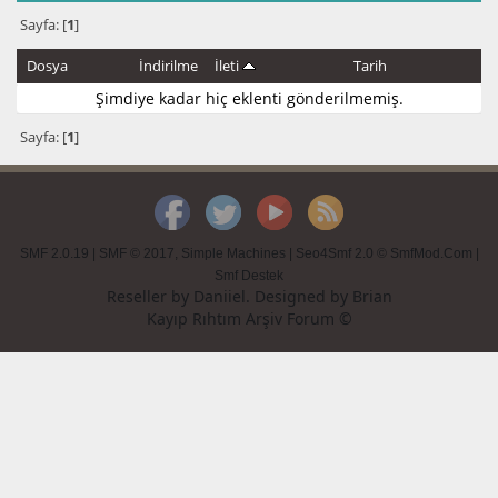
Sayfa: [
1
]
Dosya
İndirilme
İleti
Tarih
Şimdiye kadar hiç eklenti gönderilmemiş.
Sayfa: [
1
]
SMF 2.0.19
|
SMF © 2017
,
Simple Machines
|
Seo4Smf 2.0 © SmfMod.Com
|
Smf Destek
Reseller by
Daniiel
. Designed by
Brian
Kayıp Rıhtım Arşiv Forum ©