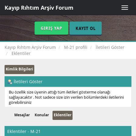
Kayıp Rıhtım Arşiv Forum
Toggle
naviga
GIRIŞ YAP
KAYIT OL
Kayıp Rıhtım Arşiv Forum
M-21 profili
İletileri Göster
Eklentiler
Kimlik Bilgileri
İletileri Göster
Bu özellik size üyenin attığı tüm iletileri gösterme olanağı
sağlayacaktır . Not sadece size izin verilen bölümlerdeki iletilerini
görebilirsiniz
Mesajlar
Konular
Eklentiler
Eklentiler - M-21