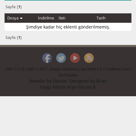
Sayfa: [
1
]
Dosya
İndirilme
İleti
Tarih
Şimdiye kadar hiç eklenti gönderilmemiş.
Sayfa: [
1
]
SMF 2.0.19
|
SMF © 2017
,
Simple Machines
|
Seo4Smf 2.0 © SmfMod.Com
|
Smf Destek
Reseller by
Daniiel
. Designed by
Brian
Kayıp Rıhtım Arşiv Forum ©