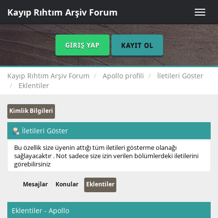
Kayıp Rıhtım Arşiv Forum
Toggle
naviga
GIRIŞ YAP
KAYIT OL
Kayıp Rıhtım Arşiv Forum
Apollo profili
İletileri Göster
Eklentiler
Kimlik Bilgileri
İletileri Göster
Bu özellik size üyenin attığı tüm iletileri gösterme olanağı
sağlayacaktır . Not sadece size izin verilen bölümlerdeki iletilerini
görebilirsiniz
Mesajlar
Konular
Eklentiler
Eklentiler - Apollo