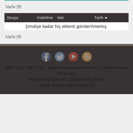
Sayfa: [
1
]
Dosya
İndirilme
İleti
Tarih
Şimdiye kadar hiç eklenti gönderilmemiş.
Sayfa: [
1
]
SMF 2.0.19
|
SMF © 2017
,
Simple Machines
|
Seo4Smf 2.0 © SmfMod.Com
|
Smf Destek
Reseller by
Daniiel
. Designed by
Brian
Kayıp Rıhtım Arşiv Forum ©