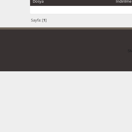
Dosya
İndirilm
Sayfa: [
1
]
SM