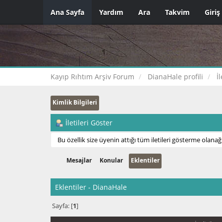
Ana Sayfa
Yardım
Ara
Takvim
Giriş
Kayıp Rıhtım Arşiv Forum
DianaHale profili
İ
Kimlik Bilgileri
İletileri Göster
Bu özellik size üyenin attığı tüm iletileri gösterme olanağı
Mesajlar
Konular
Eklentiler
Eklentiler - DianaHale
Sayfa: [
1
]