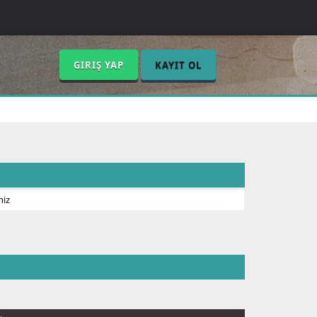
GIRIŞ YAP
KAYIT OL
niz