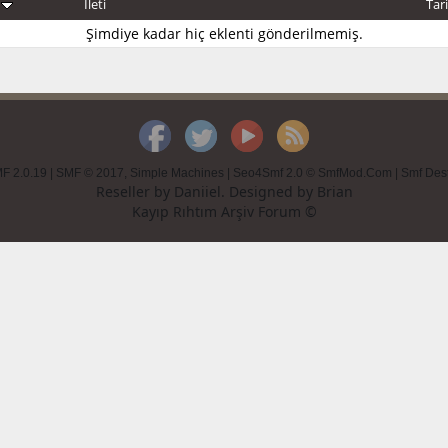
e
İleti
Tar
Şimdiye kadar hiç eklenti gönderilmemiş.
F 2.0.19
|
SMF © 2017
,
Simple Machines
|
Seo4Smf 2.0 © SmfMod.Com
|
Smf Des
Reseller by
Daniiel
. Designed by
Brian
Kayıp Rıhtım Arşiv Forum ©