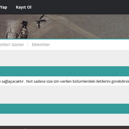
 Yap
Kayıt Ol
letileri Göster
Eklentiler
 sağlayacaktır . Not sadece size izin verilen bölümlerdeki iletilerini görebilirsi