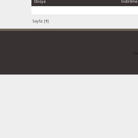
Dosya
İndirilme
Sayfa: [
1
]
SM