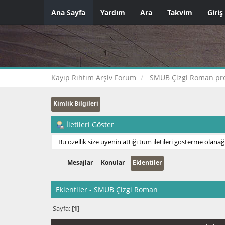
Ana Sayfa
Yardım
Ara
Takvim
Giriş
Kayıp Rıhtım Arşiv Forum
SMUB Çizgi Roman prof
Kimlik Bilgileri
İletileri Göster
Bu özellik size üyenin attığı tüm iletileri gösterme olanağı
Mesajlar
Konular
Eklentiler
Eklentiler - SMUB Çizgi Roman
Sayfa: [
1
]