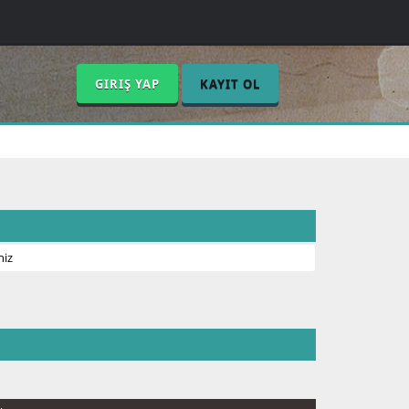
GIRIŞ YAP
KAYIT OL
niz