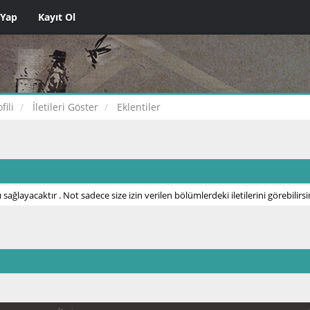
 Yap
Kayıt Ol
ili
İletileri Göster
Eklentiler
 sağlayacaktır . Not sadece size izin verilen bölümlerdeki iletilerini görebilirsi