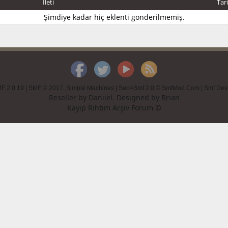
İleti
Tar
Şimdiye kadar hiç eklenti gönderilmemiş.
F 2.0.19
|
SMF © 2017
,
Simple Machines
|
Seo4Smf 2.0 © SmfMod.Com
|
Smf Des
Reseller by
Daniiel
. Designed by
Brian
Kayıp Rıhtım Arşiv Forum ©