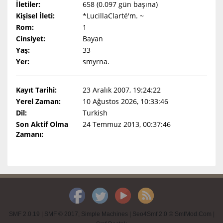
İletiler:
658 (0.097 gün başına)
Kişisel İleti:
*LucillaClarté'm. ~
Rom:
1
Cinsiyet:
Bayan
Yaş:
33
Yer:
smyrna.
Kayıt Tarihi:
23 Aralık 2007, 19:24:22
Yerel Zaman:
10 Ağustos 2026, 10:33:46
Dil:
Turkish
Son Aktif Olma
24 Temmuz 2013, 00:37:46
Zamanı:
SMF 2.0.19
|
SMF © 2017
,
Simple Machines
|
Seo4Smf 2.0 © SmfMod.Com
|