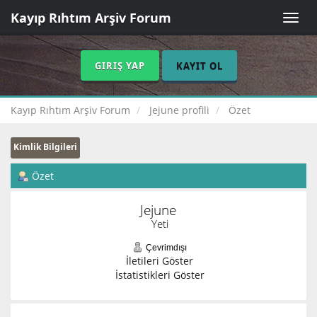
Kayıp Rıhtım Arşiv Forum
Toggle
naviga
GIRIŞ YAP
KAYIT OL
Kayıp Rıhtım Arşiv Forum
Jejune profili
Özet
Kimlik Bilgileri
Özet
Jejune 
Yeti
Çevrimdışı
İletileri Göster
İstatistikleri Göster