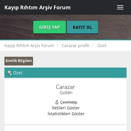
Kayıp Rıhtım Arşiv Forum
Toggle
naviga
GIRIŞ YAP
KAYIT OL
Kayıp Rıhtım Arşiv Forum
Carazar profili
Özet
Kimlik Bilgileri
Özet
Carazar 
Goblin
Çevrimdışı
İletileri Göster
İstatistikleri Göster