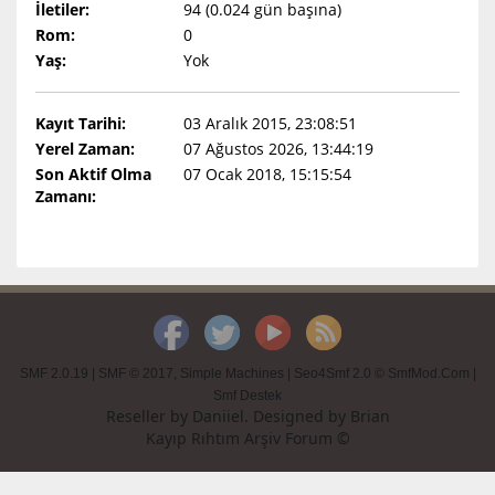
İletiler:
94 (0.024 gün başına)
Rom:
0
Yaş:
Yok
Kayıt Tarihi:
03 Aralık 2015, 23:08:51
Yerel Zaman:
07 Ağustos 2026, 13:44:19
Son Aktif Olma
07 Ocak 2018, 15:15:54
Zamanı:
SMF 2.0.19
|
SMF © 2017
,
Simple Machines
|
Seo4Smf 2.0 © SmfMod.Com
|
Smf Destek
Reseller by
Daniiel
. Designed by
Brian
Kayıp Rıhtım Arşiv Forum ©