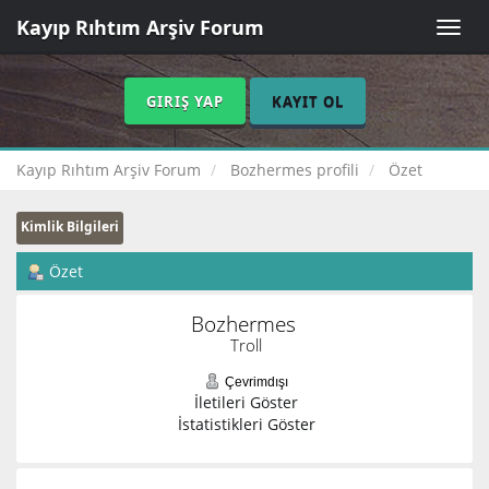
Kayıp Rıhtım Arşiv Forum
Toggle
naviga
GIRIŞ YAP
KAYIT OL
Kayıp Rıhtım Arşiv Forum
Bozhermes profili
Özet
Kimlik Bilgileri
Özet
Bozhermes 
Troll
Çevrimdışı
İletileri Göster
İstatistikleri Göster