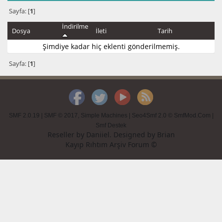
Sayfa: [
1
]
İndirilme
Dosya
İleti
Tarih
Şimdiye kadar hiç eklenti gönderilmemiş.
Sayfa: [
1
]
SMF 2.0.19
|
SMF © 2017
,
Simple Machines
|
Seo4Smf 2.0 © SmfMod.Com
|
Smf Destek
Reseller by
Daniiel
. Designed by
Brian
Kayıp Rıhtım Arşiv Forum ©