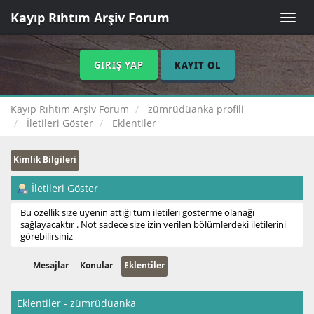
Kayıp Rıhtım Arşiv Forum
Toggle
naviga
GIRIŞ YAP
KAYIT OL
Kayıp Rıhtım Arşiv Forum
zümrüdüanka profili
İletileri Göster
Eklentiler
Kimlik Bilgileri
İletileri Göster
Bu özellik size üyenin attığı tüm iletileri gösterme olanağı
sağlayacaktır . Not sadece size izin verilen bölümlerdeki iletilerini
görebilirsiniz
Mesajlar
Konular
Eklentiler
Eklentiler - zümrüdüanka