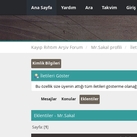
Ana Sayfa
Yardım
Ara
Takvim
Giriş
Kayıp Rıhtım Arşiv Forum
Mr.Sakal profili
İle
Kimlik Bilgileri
İletileri Göster
Bu özellik size üyenin attığı tüm iletileri gösterme olanağı
Mesajlar
Konular
Eklentiler
Eklentiler - Mr.Sakal
Sayfa: [
1
]