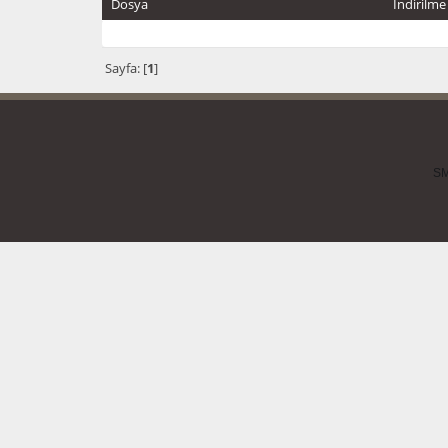
Dosya
İndirilme
Sayfa: [
1
]
SM