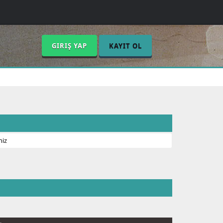
GIRIŞ YAP
KAYIT OL
niz