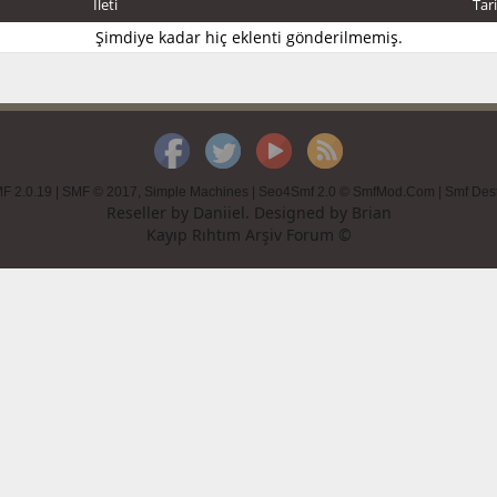
İleti
Tar
Şimdiye kadar hiç eklenti gönderilmemiş.
F 2.0.19
|
SMF © 2017
,
Simple Machines
|
Seo4Smf 2.0 © SmfMod.Com
|
Smf Des
Reseller by
Daniiel
. Designed by
Brian
Kayıp Rıhtım Arşiv Forum ©