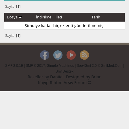
Sayfa: [
1
]
Dosya
İndirilme
İleti
Tarih
Şimdiye kadar hiç eklenti gönderilmemiş.
Sayfa: [
1
]
SMF 2.0.19
|
SMF © 2017
,
Simple Machines
|
Seo4Smf 2.0 © SmfMod.Com
|
Smf Destek
Reseller by
Daniiel
. Designed by
Brian
Kayıp Rıhtım Arşiv Forum ©