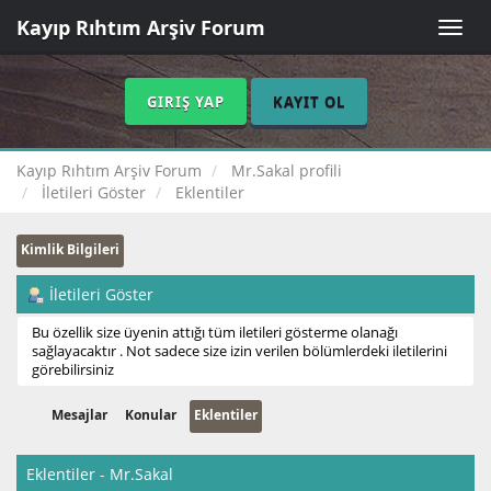
Kayıp Rıhtım Arşiv Forum
Toggle
naviga
GIRIŞ YAP
KAYIT OL
Kayıp Rıhtım Arşiv Forum
Mr.Sakal profili
İletileri Göster
Eklentiler
Kimlik Bilgileri
İletileri Göster
Bu özellik size üyenin attığı tüm iletileri gösterme olanağı
sağlayacaktır . Not sadece size izin verilen bölümlerdeki iletilerini
görebilirsiniz
Mesajlar
Konular
Eklentiler
Eklentiler - Mr.Sakal