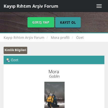
Kayıp Rıhtım Arşiv Forum
Toggle
naviga
GIRIŞ YAP
KAYIT OL
Kayıp Rıhtım Arşiv Forum
Mora profili
Özet
Kimlik Bilgileri
Özet
Mora 
Goblin