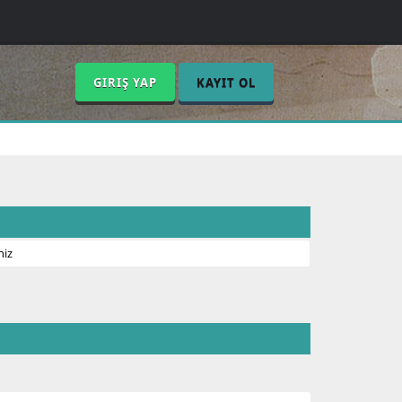
GIRIŞ YAP
KAYIT OL
niz