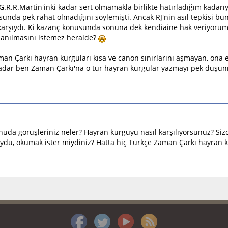
G.R.R.Martin'inki kadar sert olmamakla birlikte hatırladığım kadarıy
sunda pek rahat olmadığını söylemişti. Ancak RJ'nin asıl tepkisi b
 karşıydı. Ki kazanç konusunda sonuna dek kendiaine hak veriyorum. 
lanılmasını istemez heralde?
an Çarkı hayran kurguları kısa ve canon sınırlarını aşmayan, ona e
kadar ben Zaman Çarkı'na o tür hayran kurgular yazmayı pek düşün
nuda görüşleriniz neler? Hayran kurguyu nasıl karşılıyorsunuz? Si
uydu, okumak ister miydiniz? Hatta hiç Türkçe Zaman Çarkı hayra