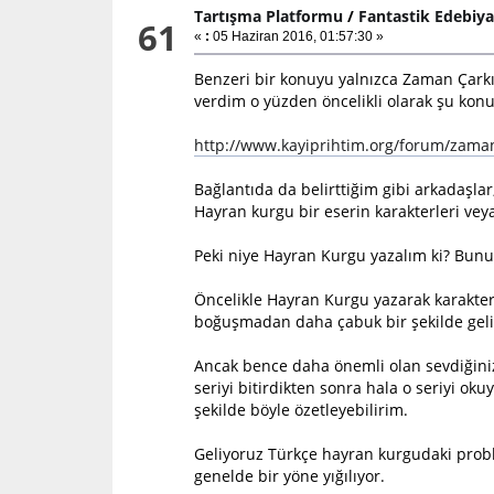
Tartışma Platformu
/
Fantastik Edebiy
61
«
:
05 Haziran 2016, 01:57:30 »
Benzeri bir konuyu yalnızca Zaman Çar
verdim o yüzden öncelikli olarak şu kon
http://www.kayiprihtim.org/forum/zaman
Bağlantıda da belirttiğim gibi arkadaşla
Hayran kurgu bir eserin karakterleri vey
Peki niye Hayran Kurgu yazalım ki? Bunu
Öncelikle Hayran Kurgu yazarak karakter
boğuşmadan daha çabuk bir şekilde geli
Ancak bence daha önemli olan sevdiğiniz b
seriyi bitirdikten sonra hala o seriyi oku
şekilde böyle özetleyebilirim.
Geliyoruz Türkçe hayran kurgudaki proble
genelde bir yöne yığılıyor.