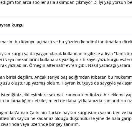
ediğim tonlarca spoiler asla aklımdan çıkmıyor D: İyi yapıyorsun b
ayran kurgu
 amacım bu konuyu açmaktı ve bu yüzden kendimi tanıtmadan dire
yran kurgu ya da yaygın olarak kullanılan ingilizce adıyla "fanfic
i veya mekanlarını kullanarak yazdığınız hikaye, yazı, kurgu vs.le
karak yazılabilir. Örneğin alternatif evren gibi. Nasıl yazacağı yazara 
n birisi değilim. Ancak seriye başladığımdan itibaren bu mükemme
rgusu oluşturup yazmış oldum. Hayran kurguya da saygıyla yaklaşı
istediğiniz etkileşimlere sokmak, canona kendinizce bir ekleme yap
pta bulamadığınız etkileşimleri de daha iyi kafanızda canlandırıp ü
tırdığımda Zaman Çarkı'nın Türkçe hayran kurgusunu yazan ben ve b
itlesinin sayıca ne kadar az olduğu düşünülürse yine de hala garip 
civarında veya üzerinde bir şey sanırım.