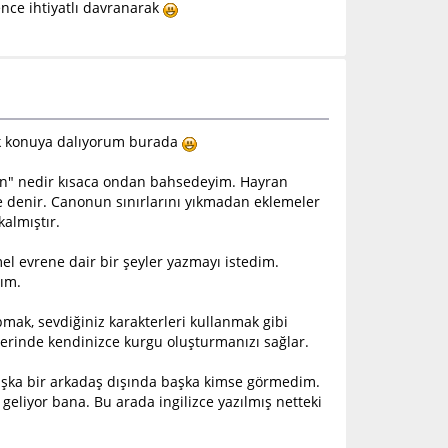
ence ihtiyatlı davranarak
k konuya dalıyorum burada
tion" nedir kısaca ondan bahsedeyim. Hayran
re denir. Canonun sınırlarını yıkmadan eklemeler
kalmıştır.
l evrene dair bir şeyler yazmayı istedim.
rım.
mak, sevdiğiniz karakterleri kullanmak gibi
zerinde kendinizce kurgu oluşturmanızı sağlar.
aşka bir arkadaş dışında başka kimse görmedim.
geliyor bana. Bu arada ingilizce yazılmış netteki