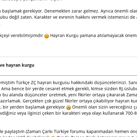
en başlamak gerekiyor. Denemekten zarar gelmez. Ayrıca önemli ola
ubu değil zaten. Karakter ve evrenin hakkını vermek istemenizi 
.
ekçeyi verebilmişimdir
Hayran Kurgu yamana atılamayacak önemli 
 ve hayran kurgu
emiştim Türkçe ZÇ hayran kurgusu hakkındaki düşüncelerinizi. San
a bence bir yerde cesaret etmek gerekli, kimse sizden RJ üslub
 bu alanda düşünceler üretmek, yeni fikirler ortaya çıkararak Zam
m hazırlamak. Gerçekten çok güzel fikirler ortaya çıkabiliyor hayran
z, bir yerden başlamak gerekiyor
Önemli olan sizin vereceğiniz 
diğiniz veya ilginizi çeken bir karakteri veya olayı kullanarak 700-8
yerde paylaştım (Zaman Çarkı Türkiye forumu kapanmadan hemen ön