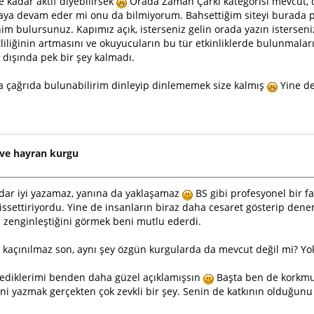
e kadar aktif diyebilirsek
Orada Zaman Çarkı kategorisi mevcut, d
maya devam eder mi onu da bilmiyorum. Bahsettiğim siteyi burada
nim bulursunuz. Kapımız açık, isterseniz gelin orada yazın isterse
liğinin artmasını ve okuyucuların bu tür etkinliklerde bulunmalarını
 dışında pek bir şey kalmadı.
a çağrıda bulunabilirim dinleyip dinlememek size kalmış
Yine de
 ve hayran kurgu
 kadar iyi yazamaz, yanına da yaklaşamaz
BS gibi profesyonel bir fa
hissettiriyordu. Yine de insanların biraz daha cesaret gösterip de
 zenginleştiğini görmek beni mutlu ederdi.
 kaçınılmaz son, aynı şey özgün kurgularda da mevcut değil mi? Yo
ediklerimi benden daha güzel açıklamışsın
Başta ben de korkmu
ini yazmak gerçekten çok zevkli bir şey. Senin de katkının olduğu