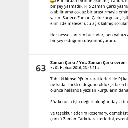
) Bunlardan birinde aktifim şu anda, n
bir şey yazmadık, ki o Zaman Çarkı yaz
olabilir ama çok az bir araştırmayla emi
yazın. Sadece Zaman Çarkı kurgusu çeşitli
elimizde malesef ucu açık kalmış sorular
Her neyse sanırım bu kadar, ben yalnızc
bir şey olduğunu düşünmüyorum.
Zaman Çarkı
/
Ynt: Zaman Çarkı evreni
63
«
:
01 Haziran 2016, 23:43:51 »
Tabii ki kimse RJ'nin karakterleri ile RJ
ne kadar farklı olduğunu oldukça fazla 
olunca hakkında yazılan kurguların daha
Söz konusu işin değeri olduğundaysa bu
Ve teşekkür ederim Rosemary, demek ist
çünkü Zaman Çarkı karakterlerini, evren