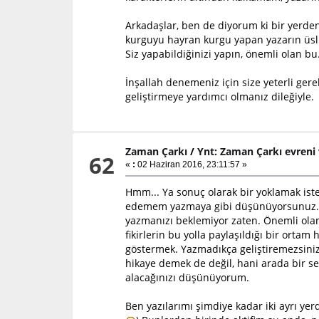
Arkadaşlar, ben de diyorum ki bir yerd
kurguyu hayran kurgu yapan yazarın üsl
Siz yapabildiğinizi yapın, önemli olan bu
İnşallah denemeniz için size yeterli ger
geliştirmeye yardımcı olmanız dileğiyle.
Zaman Çarkı
/
Ynt: Zaman Çarkı evreni
62
«
:
02 Haziran 2016, 23:11:57 »
Hmm... Ya sonuç olarak bir yoklamak ist
edemem yazmaya gibi düşünüyorsunuz. Am
yazmanızı beklemiyor zaten. Önemli olan
fikirlerin bu yolla paylaşıldığı bir orta
göstermek. Yazmadıkça geliştiremezsini
hikaye demek de değil, hani arada bir sev
alacağınızı düşünüyorum.
Ben yazılarımı şimdiye kadar iki ayrı 