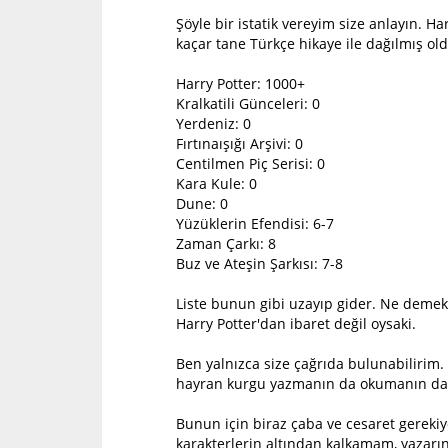
Şöyle bir istatik vereyim size anlayın. 
kaçar tane Türkçe hikaye ile dağılmış o
Harry Potter: 1000+
Kralkatili Günceleri: 0
Yerdeniz: 0
Fırtınaışığı Arşivi: 0
Centilmen Piç Serisi: 0
Kara Kule: 0
Dune: 0
Yüzüklerin Efendisi: 6-7
Zaman Çarkı: 8
Buz ve Ateşin Şarkısı: 7-8
Liste bunun gibi uzayıp gider. Ne demek 
Harry Potter'dan ibaret değil oysaki.
Ben yalnızca size çağrıda bulunabilirim. 
hayran kurgu yazmanın da okumanın da ay
Bunun için biraz çaba ve cesaret gereki
karakterlerin altından kalkamam, yazarı