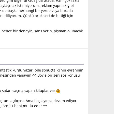
ediğim diğer arkadaş da orada. Hani çok fazla
 paylaşmak istemiyorum, reklam yapmak gibi
niz de başka herhangi bir yerde veya burada
 diliyorum. Çünkü artık seri de bittiği için
 bence bir deneyin, şans verin, pişman olunacak
ntastik kurgu yazarı bile sonuçta RJ'nin evreninin
nemesinden yanayım ^^ Böyle bir seri söz konusu
k satan saçma sapan kitaplar var
ştum açıkçası. Ama başlayınca devam ediyor
nu görmek beni mutlu eder ^^