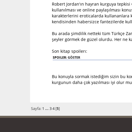
Robert Jordan'ın hayran kurguya tepkisi 
kullanılması ve online paylaşılması konu
karakterlerini eroticalarda kullananlara
kendisinden habersizce fantezilerde kul
Bu arada şimdilik netteki tüm Türkçe Zam
şeyler görmek de güzel olurdu. Her ne 
Son kitap spoilerı:
SPOILER:
GÖSTER
Bu konuyla sormak istediğim sizin bu ko
kurgunun daha çok yazılması iyi olur m
Sayfa:
1
...
3
4
[
5
]