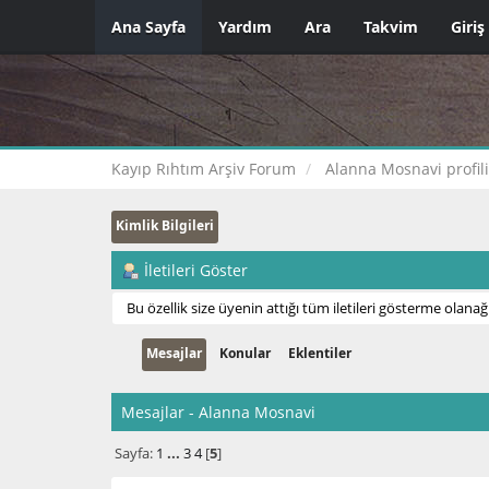
Ana Sayfa
Yardım
Ara
Takvim
Giriş
Kayıp Rıhtım Arşiv Forum
Alanna Mosnavi profili
Kimlik Bilgileri
İletileri Göster
Bu özellik size üyenin attığı tüm iletileri gösterme olanağı
Mesajlar
Konular
Eklentiler
Mesajlar - Alanna Mosnavi
Sayfa:
1
...
3
4
[
5
]