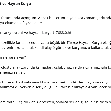
at ve Hayran Kurgu
kı forumunda açmıştım. Ancak bu sorunun yalnızca Zaman Çarkı'nd
uyu okumanız faydalı olur:
-carky-evreni-ve-hayran-kurgu-t17688.0.html
r, özellikle fantastik edebiyatta büyük bir Türkçe Hayran Kurgu ek
a evrenini kullanarak kendi olay örgünüz ve kurgunuzu kullanarak y
n ne yararı var?
 oluşturmak zorunda kalmadan, üslubunuz ve diyaloglarınız gibi ko
şmenizi sağlar.
ir eser hakkında yeni fikirler üretmek, bu fikirleri paylaşarak ilgi
yabilmeyi diliyorken o seriyle ilgili bu tarz bir hikaye okuyabilecek 
mimize. Çeşitlilik az. Gerçekten, onlarca seride güzel bir birikim