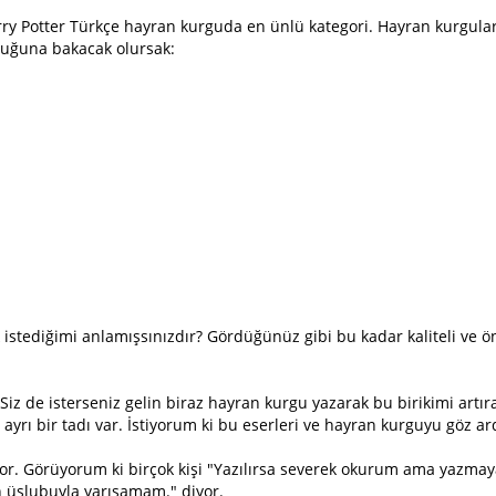
Harry Potter Türkçe hayran kurguda en ünlü kategori. Hayran kurgular
lduğuna bakacak olursak:
istediğimi anlamışsınızdır? Gördüğünüz gibi bu kadar kaliteli ve ö
Siz de isterseniz gelin biraz hayran kurgu yazarak bu birikimi artır
rı bir tadı var. İstiyorum ki bu eserleri ve hayran kurguyu göz ar
yor. Görüyorum ki birçok kişi "Yazılırsa severek okurum ama yazma
n üslubuyla yarışamam." diyor.