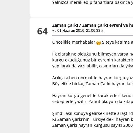
Yalnızca merak edip fanartlara bakınca y
Zaman Çarkı
/
Zaman Çarkı evreni ve h
64
«
:
01 Haziran 2016, 21:06:33 »
Öncelikle merhabalar
Siteye katılma
İlk olarak ne olduğunu bilmeyen varsa ha
kurgu okuduğunuz bir evrenin karakterler
yapılarak da yazılabilir, o sınırları da yı
Açıkçası ben normalde hayran kurgu yaza
Böylelikle birkaç Zaman Çarkı hayran ku
Hayran kurgu genelde karakterleri kendi 
sebeplerle yazılır. Yahut okuyup da kita
Şimdi, asıl konuya gelirsek nette araş
Ki Zaman Çarkı'nın Türkiye'deki hayran k
Zaman Çarkı hayran kurgusu sayısı 2000 