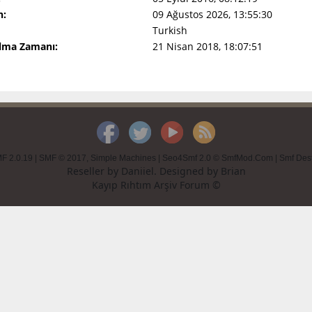
n:
09 Ağustos 2026, 13:55:30
Turkish
Olma Zamanı:
21 Nisan 2018, 18:07:51
F 2.0.19
|
SMF © 2017
,
Simple Machines
|
Seo4Smf 2.0 © SmfMod.Com
|
Smf Des
Reseller by
Daniiel
. Designed by
Brian
Kayıp Rıhtım Arşiv Forum ©