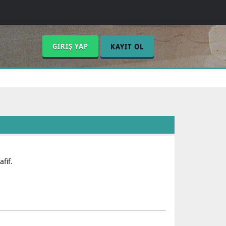
GIRIŞ YAP
KAYIT OL
fif.