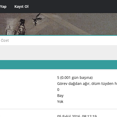
 Yap
Kayıt Ol
Özet
5 (0.001 gün başına)
Görev dağdan ağır, ölüm tüyden ha
0
Bay
Yok
:
05 Eylül 2016, 08:12:19