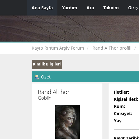
Ana Sayfa
Yardım
Ara
Takvim
Giriş
Kayıp Rıhtım Arşiv Forum
Rand AlThor profili
Kimlik Bilgileri
Özet
Rand AlThor 
İletiler:
Goblin
Kişisel İleti:
Rom:
Cinsiyet:
Yaş:
Kayıt Tarihi