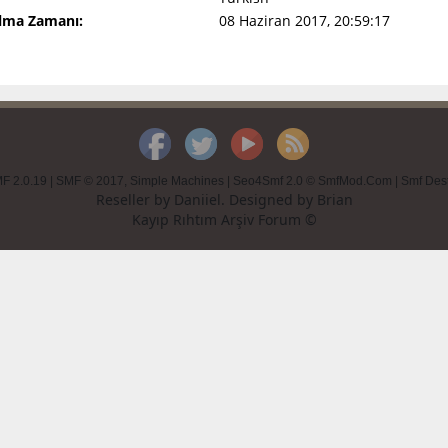
Olma Zamanı:
08 Haziran 2017, 20:59:17
F 2.0.19
|
SMF © 2017
,
Simple Machines
|
Seo4Smf 2.0 © SmfMod.Com
|
Smf Des
Reseller by
Daniiel
. Designed by
Brian
Kayıp Rıhtım Arşiv Forum ©