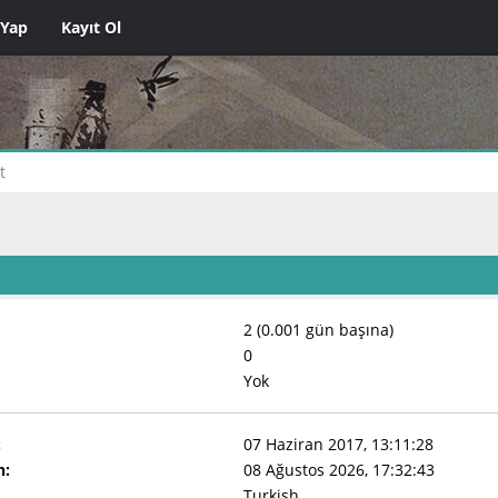
 Yap
Kayıt Ol
t
2 (0.001 gün başına)
0
Yok
:
07 Haziran 2017, 13:11:28
n:
08 Ağustos 2026, 17:32:43
Turkish