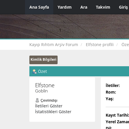
Ana Sayfa
Yardım
Ara
Takvim
Giriş
Kayıp Rıhtım Arşiv Forum
Elfstone profili
Öze
Kimlik Bilgileri
Özet
Elfstone 
İletiler:
Goblin
Rom:
Yaş:
Çevrimdışı
İletileri Göster
İstatistikleri Göster
Kayıt Tarihi
Yerel Zama
Dil: