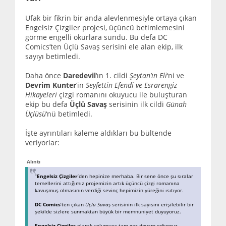
Ufak bir fikrin bir anda alevlenmesiyle ortaya çıkan
Engelsiz Çizgiler projesi, üçüncü betimlemesini
görme engelli okurlara sundu. Bu defa DC
Comics’ten Üçlü Savaş serisini ele alan ekip, ilk
sayıyı betimledi.
Daha önce
Daredevil
‘ın 1. cildi
Şeytan’ın Eli
‘ni ve
Devrim Kunter
‘in
Seyfettin Efendi ve Esrarengiz
Hikayeleri
çizgi romanını okuyucu ile buluşturan
ekip bu defa
Üçlü Savaş
serisinin ilk cildi
Günah
Üçlüsü
‘nü betimledi.
İşte ayrıntıları kaleme aldıkları bu bültende
veriyorlar:
Alıntı
“
Engelsiz Çizgiler
’den hepinize merhaba. Bir sene önce şu sıralar
temellerini attığımız projemizin artık üçüncü çizgi romanına
kavuşmuş olmasının verdiği sevinç hepimizin yüreğini ısıtıyor.
DC Comics
’ten çıkan
Üçlü Savaş
serisinin ilk sayısını erişilebilir bir
şekilde sizlere sunmaktan büyük bir memnuniyet duyuyoruz.
Engelsiz Çizgiler
olarak yolumuza tam gaz devam ediyoruz.