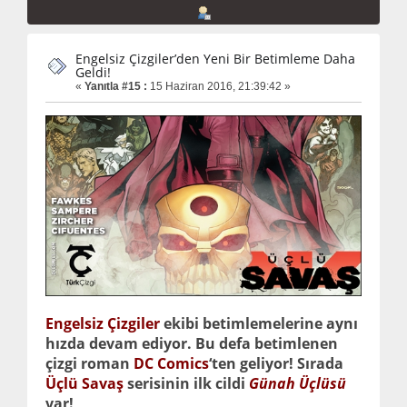
Engelsiz Çizgiler’den Yeni Bir Betimleme Daha
Geldi!
«
Yanıtla #15 :
15 Haziran 2016, 21:39:42 »
Engelsiz Çizgiler
ekibi betimlemelerine aynı
hızda devam ediyor. Bu defa betimlenen
çizgi roman
DC Comics
‘ten geliyor! Sırada
Üçlü Savaş
serisinin ilk cildi
Günah Üçlüsü
var!