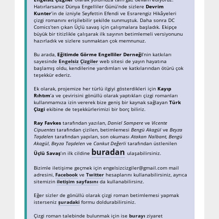
Hatırlarsanız Dünya Engelliler Günü’nde sizlere
Devrim
Kunter
’in de izniyle Seyfettin Efendi ve Esrarengiz Hikâyeleri
çizgi romanını erişilebilir şekilde sunmuştuk. Daha sonra DC
Comics’ten çıkan Üçlü savaş için çalışmalara başladık. Ekipçe
büyük bir titizlikle çalışarak ilk sayının betimlemeli versiyonunu
hazırladık ve sizlere sunmaktan çok memnunuz.
Bu arada,
Eğitimde Görme Engelliler Derneği
‘nin katkıları
sayesinde
Engelsiz Çizgiler
web sitesi de yayın hayatına
başlamış oldu, kendilerine yardımları ve katkılarından ötürü çok
teşekkür ederiz.
Ek olarak, projemize her türlü ilgiyi gösterdikleri için
Kayıp
Rıhtım
’a ve çevirisini gönüllü olarak yaptıkları çizgi romanları
kullanmamıza izin vererek bize geniş bir kaynak sağlayan
Türk
Çizgi
ekibine de teşekkürlerimizi bir borç biliriz.
Ray Favkes
tarafından yazılan,
Daniel Sampere
ve
Vicente
Cipuentes
tarafından çizilen, betimlemesi
Bengü Akagül
ve
Beyza
Taşdelen
tarafından yapılan, son okuması
Atakan Nalbant, Bengü
Akagül, Beyza Taşdelen
ve
Cankut Değerli
tarafından üstlenilen
buradan
Üçlü Savaş
‘ın ilk cildine
ulaşabilirsiniz.
Bizimle iletişime geçmek için engelsizcizgiler@gmail.com mail
adresini,
Facebook
ve
Twitter
hesaplarını kullanabilirsiniz, ayrıca
sitemizin
iletişim sayfasını
da kullanabilirsinz.
Eğer sizler de gönüllü olarak çizgi roman betimlemesi yapmak
isterseniz
şuradaki
formu doldurabilirsiniz.
Çizgi roman talebinde bulunmak için ise
burayı
ziyaret