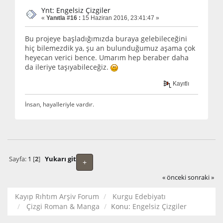
Ynt: Engelsiz Çizgiler
«
Yanıtla #16 :
15 Haziran 2016, 23:41:47 »
Bu projeye başladığımızda buraya gelebileceğini
hiç bilemezdik ya, şu an bulunduğumuz aşama çok
heyecan verici bence. Umarım hep beraber daha
da ileriye taşıyabileceğiz.
Kayıtlı
İnsan, hayalleriyle vardır.
Sayfa:
1
[
2
]
Yukarı git
+
« önceki
sonraki »
Kayıp Rıhtım Arşiv Forum
Kurgu Edebiyatı
Çizgi Roman & Manga
Konu:
Engelsiz Çizgiler