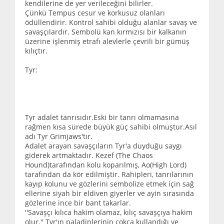
kendilerine de yer verileceğini bilirler.
Çünkü Tempus cesur ve korkusuz olanları
ödüllendirir. Kontrol sahibi olduğu alanlar savaş ve
savaşçılardır. Sembolü kan kırmızısı bir kalkanın
üzerine işlenmiş etrafı alevlerle çevrili bir gümüş
kılıçtır.
Tyr:
Tyr adalet tanrısıdır.Eski bir tanrı olmamasına
rağmen kısa sürede büyük güç sahibi olmuştur.Asıl
adı Tyr Grimjaws'tır.
Adalet arayan savaşçıların Tyr'a duyduğu saygı
giderek artmaktadır. Kezef (The Chaos
Hound)tarafından kolu koparılmış, Ao(High Lord)
tarafından da kör edilmiştir. Rahipleri, tanrılarının
kayıp kolunu ve gözlerini sembolize etmek için sağ
ellerine siyah bir eldiven giyerler ve ayin sırasında
gözlerine ince bir bant takarlar.
''Savaşçı kılıca hakim olamaz, kılıç savaşçıya hakim
olur.'' Tyr'ın paladinlerinin çokça kullandığı ve