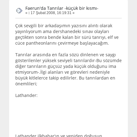
Faerun'da Tanrılar -küçük bir kısmı-
«
:
17 Şubat 2008, 16:19:31 »
Çok sevgili bir arkadaşımın yazısını alıntı olarak
yayınlıyorum ama dershanedeki sınav olayları
geçtikten sonra bende kalan bir sürü tanrıyı, elf ve
cüce pantheonlarını çevirmeye başlayacağım.
Tanrılar arasında en fazla sözü dinlenen ve saygı
gösterilenler yüksek seviyeli tanrılardır-Bu sözümde
diğer tanrıların güçsüz yada küçük olduğunu ima
etmiyorum-.İlgi alanları ve görevleri nedeniyle
büyük kitlelerce takip edilirler. Bu tanrılardan en
önemlileri;
Lathander:
Lathander ilkbahar'ın ve yeniden doğuşun