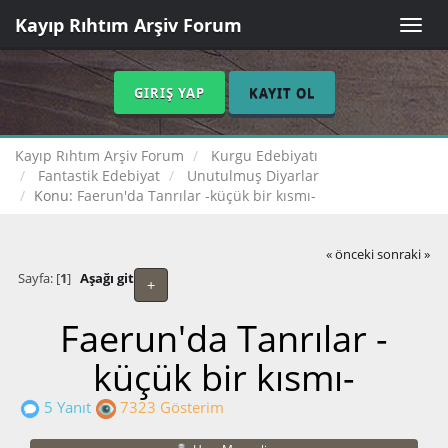
Kayıp Rıhtım Arşiv Forum
Toggle
naviga
GIRIŞ YAP
KAYIT OL
Kayıp Rıhtım Arşiv Forum
Kurgu Edebiyatı
Fantastik Edebiyat
Unutulmuş Diyarlar
Konu:
Faerun'da Tanrılar -küçük bir kısmı-
« önceki
sonraki »
Sayfa: [
1
]
Aşağı git
+
Faerun'da Tanrılar -
küçük bir kısmı-
5 Yanıt
7323 Gösterim