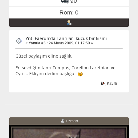
90
Rom: 0
Ynt: Faerun'da Tanrılar -küçük bir kısmı-
«
Yanıtla #3 :
24 Mayıs 2009, 01:17:59 »
Güzel paylaşım eline sağlık.
En sevdiğim tanrı Tempus, Corellon Larethian ve
Cyric.. Ekliyim dedim başlığa
Kayıtlı
uzman