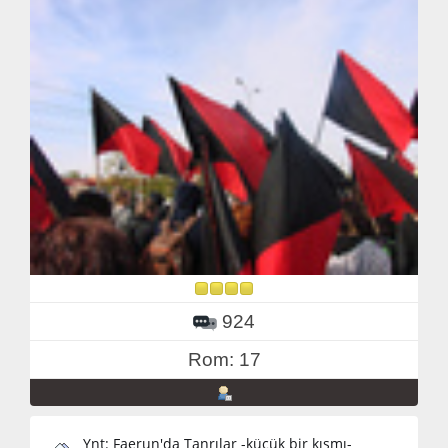
924
Rom: 17
Ynt: Faerun'da Tanrılar -küçük bir kısmı-