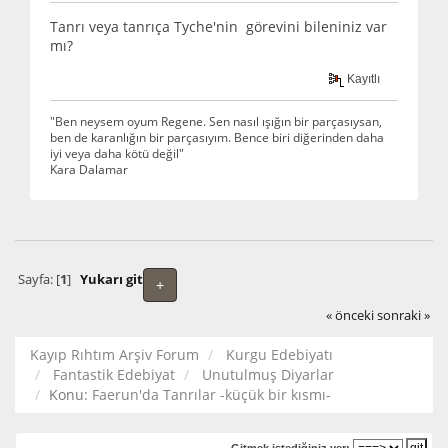
Tanrı veya tanrıça Tyche'nin görevini bileniniz var
mı?
Kayıtlı
"Ben neysem oyum Regene. Sen nasıl ışığın bir parçasıysan,
ben de karanlığın bir parçasıyım. Bence biri diğerinden daha
iyi veya daha kötü değil"
Kara Dalamar
Sayfa: [
1
]
Yukarı git
+
« önceki
sonraki »
Kayıp Rıhtım Arşiv Forum
Kurgu Edebiyatı
Fantastik Edebiyat
Unutulmuş Diyarlar
Konu:
Faerun'da Tanrılar -küçük bir kısmı-
Gitmek istediğiniz yer: