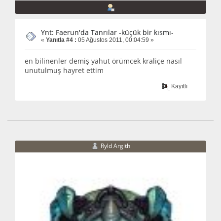
Ynt: Faerun'da Tanrılar -küçük bir kısmı-
«
Yanıtla #4 :
05 Ağustos 2011, 00:04:59 »
en bilinenler demiş yahut örümcek kraliçe nasıl
unutulmuş hayret ettim
Kayıtlı
Ryld Argith