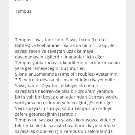
Tempus:
Tempus savaş tanrısıdır. Savaş Lordu (Lord of
Battles) ve Foehammer olarak da bilinir. Takipçileri
savaşı seven ve savaştan uzak kalmaya
dayanamayan kişilerdir. İnananları için eğer
Tempus yanlarındaysa, kendilerinin sırtını kimsenin
yere getiremeyeceğini düşünürler.
Sıkıntılar Zamanında (Time of Troubles) Avatar'ının
3.5 metrelik devasa bir insan olduğu rivayet edilir.
Savaş tanrısı,Diyarlar'ı etkileyecek önemli
savaşlarda nadiren de olsa bir ordunun yanında
biri siyah biri beyaz olan atlarından Deiros(siyah)'u
sürüyorsa bu ordunun yenileceğini gösterir.eğer
Veiros(beyaz)'u sürüyorsa bu Tempus'un orduyu
zafere götüreceğinin işaretidir.
Tempus'un savaşçıları savaşa korkusuzca giderler
bilirler ki olurda savaşta hayatlarını kaybederlerse,
savaşarak öldükleri için Tempus'un salonlarında