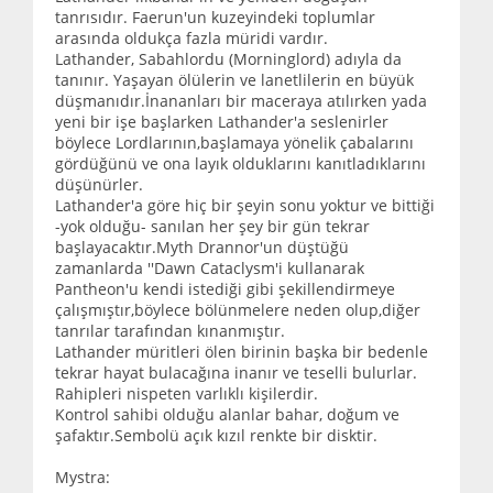
tanrısıdır. Faerun'un kuzeyindeki toplumlar
arasında oldukça fazla müridi vardır.
Lathander, Sabahlordu (Morninglord) adıyla da
tanınır. Yaşayan ölülerin ve lanetlilerin en büyük
düşmanıdır.İnananları bir maceraya atılırken yada
yeni bir işe başlarken Lathander'a seslenirler
böylece Lordlarının,başlamaya yönelik çabalarını
gördüğünü ve ona layık olduklarını kanıtladıklarını
düşünürler.
Lathander'a göre hiç bir şeyin sonu yoktur ve bittiği
-yok olduğu- sanılan her şey bir gün tekrar
başlayacaktır.Myth Drannor'un düştüğü
zamanlarda ''Dawn Cataclysm'i kullanarak
Pantheon'u kendi istediği gibi şekillendirmeye
çalışmıştır,böylece bölünmelere neden olup,diğer
tanrılar tarafından kınanmıştır.
Lathander müritleri ölen birinin başka bir bedenle
tekrar hayat bulacağına inanır ve teselli bulurlar.
Rahipleri nispeten varlıklı kişilerdir.
Kontrol sahibi olduğu alanlar bahar, doğum ve
şafaktır.Sembolü açık kızıl renkte bir disktir.
Mystra: