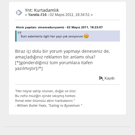
Ynt: Kurtadamlık
«
Yanıtla #16 :
02 Mayıs 2011, 18:34:51 »
Alıntı yapılan: sinemadunyamiz - 02 Mayıs 2011, 18:23:07
Kurt adamlarla ilgili her şeyi çok seviyorum
Biraz içi dolu bir yorum yapmayı deneseniz de,
amaçladığınız reklamın bir anlamı olsa?
[*]gönderdiğiniz tüm yorumlara itafen
yazılmıştır[/*]
Kayıtlı
"Her neyse sahip olunan, doğar ve ölür.
Bu nefsi müziğin içinde sıkışmış herkes
İhmal eder ölümsüz aklın harikalarını."
- William Butler Yeats, "Sailing to Byzantium "