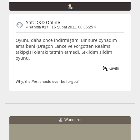
Ynt: D&D Online
«
Yanıtla #17 :
16 Şubat 2011, 08:36:25 »
Oyunu daha önce indirmiştim. Bir süre oynadım
ama beni (Dragon Lance ve Forgotten Realms
takipçisi olarak) tatmin etmedi. Sıkıldım sildim
oyunu.
Kayıtlı
Why, the
Past
should ever be forgot?
Wanderer