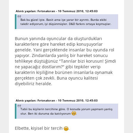
Alıntı yapılan: Fırtınakıran - 10 Temmuz 2010, 12:45:03
Bak bu güzel işte. Basit ama işe yarar bir ayrıntı. Burda ekibi
takdir ediyorum, iyi düşünmüşler. D&D farkını ortaya koymuşlar.
Bunun yanında oyuncular da oluşturdukları
karakterlere göre hareket edip konuşuyorlar
genelde. Yani gerçektende insanlar bu oyunda rol
yapıyor. Zindanlarda yanlış bir hareket sonucu
tehlikeye düştüğünüz "Tanrılar bizi korusun! Şimdi
ne yapacağız dostlarım?" gibi tepkiler verip
karakterin kişiliğine bürünen insanlarla oynamak
gerçekten çok zevkli. Buna oyuncu kalitesi
diyebiliriz heralde.
Alıntı yapılan: Fırtınakıran - 10 Temmuz 2010, 12:45:03
Tabii bu kişilerin tercihine göre. O konuda yorum yapmam yanlış
olur. Ben iki duruma da katılıyorum
.
Elbette, kişisel bir tercih
.