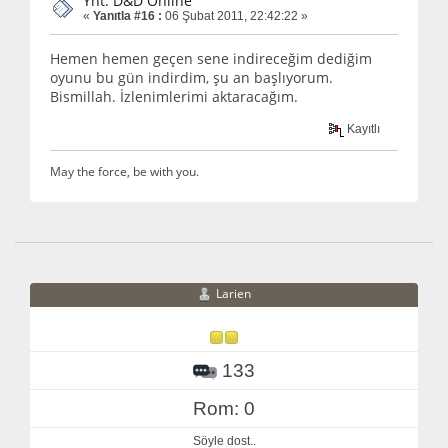
Ynt: D&D Online
«
Yanıtla #16 :
06 Şubat 2011, 22:42:22 »
Hemen hemen geçen sene indireceğim dediğim
oyunu bu gün indirdim, şu an başlıyorum.
Bismillah. İzlenimlerimi aktaracağım.
Kayıtlı
May the force, be with you.
Larien
133
Rom: 0
Söyle dost..