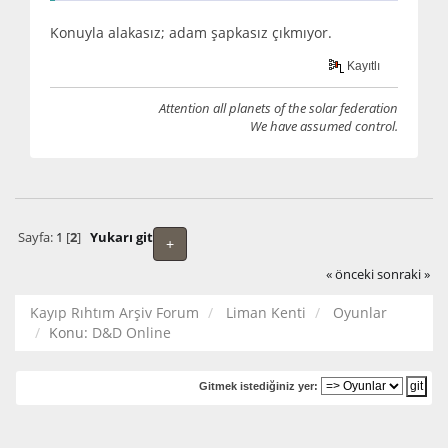
Konuyla alakasız; adam şapkasız çıkmıyor.
Kayıtlı
Attention all planets of the solar federation
We have assumed control.
Sayfa:
1
[
2
]
Yukarı git
+
« önceki
sonraki »
Kayıp Rıhtım Arşiv Forum
Liman Kenti
Oyunlar
Konu:
D&D Online
Gitmek istediğiniz yer: