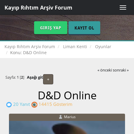
Kayıp Rıhtım Arşiv Forum
Toggle
naviga
GIRIŞ YAP
KAYIT OL
Kayıp Rıhtım Arşiv Forum
Liman Kenti
Oyunlar
Konu:
D&D Online
« önceki
sonraki »
Sayfa:
1
[
2
]
Aşağı git
+
D&D Online
20 Yanıt
14415 Gösterim
Marius