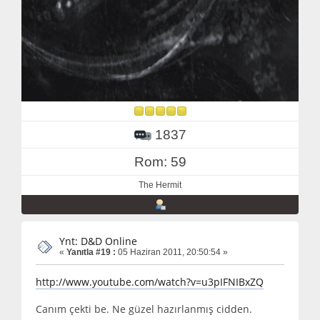
1837
Rom: 59
The Hermit
Ynt: D&D Online
«
Yanıtla #19 :
05 Haziran 2011, 20:50:54 »
http://www.youtube.com/watch?v=u3pIFNIBxZQ
Canım çekti be. Ne güzel hazırlanmış cidden.