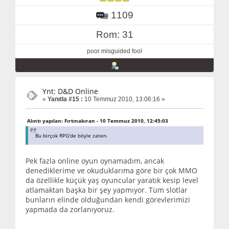
1109
Rom: 31
poor misguided fool
Ynt: D&D Online
«
Yanıtla #15 :
10 Temmuz 2010, 13:06:16 »
Alıntı yapılan: Fırtınakıran - 10 Temmuz 2010, 12:45:03
Bu birçok RPG'de böyle zaten.
Pek fazla online oyun oynamadım, ancak
denediklerime ve okuduklarıma göre bir çok MMO
da özellikle küçük yaş oyuncular yaratık kesip level
atlamaktan başka bir şey yapmıyor. Tüm slotlar
bunların elinde olduğundan kendi görevlerimizi
yapmada da zorlanıyoruz.