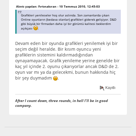
Alıntı yapılan: Fırtınakıran - 10 Temmuz 2010, 12:45:03
Grafikleri yenileseler hoş olur aslında. Son zamanlarda çıkan
Online oyunların (bedava olanlar) grafikleri giderek gelişiyor. D&D
gibi büyük bir firmadan daha iyi bir görüntü kalitesi beklerdim
açıkçası
.
Devam eden bir oyunda grafikleri yenilemek iyi bir
seçim değil heralde. Bir kısım oyuncu yeni
grafiklerin sistemini kaldırmadığından
oynayamayacak. Grafik yenileme yerine genelde bir
kaç yıl içinde 2. oyunu çıkarıyorlar ancak D&D de 2.
oyun var mı ya da gelecekmi, bunun hakkında hiç
bir şey duymadım
.
Kayıtlı
After I count down, three rounds, in hell I'll be in good
company.