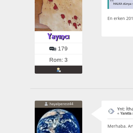
HALKA dünya s
En erken 201
179
Rom: 3
hayalperest44
Ynt: İth
«
Yanıtla
Merhaba. Art