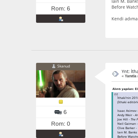
Iaın M. Bank
Before Wat
Rom: 6
Kendi adıma 
Skanud
Ynt: İth
«
Yanıtla
Alıntı yapılan: E
İthaki'nin 201
(İthaki editör
Isaac Asimov 
6
Andy Weir -
Ar
Joe Hill -
The 
Rom: 0
Neil Gaiman 
Clive Barker -
Iaın M. Banks
Before Watc