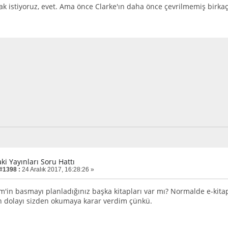
k istiyoruz, evet. Ama önce Clarke'ın daha önce çevrilmemiş birkaç 
aki Yayınları Soru Hattı
 #1398 :
24 Aralık 2017, 16:28:26 »
m'in basmayı planladığınız başka kitapları var mı? Normalde e-kita
 dolayı sizden okumaya karar verdim çünkü.