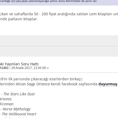
n sürdüğü için peş peşe çıkaramayacağız yalnız, bunu belirtmekte de yarar var.
çıkan ve sahaflarda 50 - 200 fiyat aralığında satılan Lem kitapları 
inde patlasın kitaplar.
aki Yayınları Soru Hattı
 #1401 :
29 Aralık 2017, 13:45:00 »
18'in ilk yarısında çıkaracağı eserlerden birkaçı:
örlerinden
Alican Saygı Ortanca
kendi facebook sayfasında
duyurmuş
 -
The Stars Like Dust
Artemis
Fireman
 -
Norse Mythology
 -
The Hellbound Heart