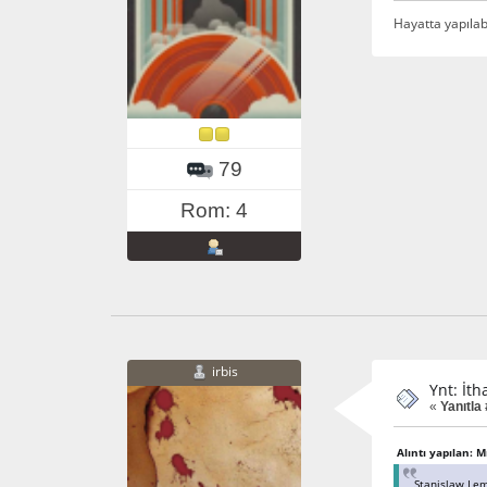
Hayatta yapılabi
79
Rom: 4
irbis
Ynt: İth
«
Yanıtla
Alıntı yapılan: M
Stanislaw Lem