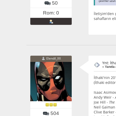
çeviriler uzu
50
Rom: 0
İletişim'den 
sahafların el
Elendil_XX
Ynt: İth
«
Yanıtla
İthaki'nin 20
(İthaki edit
Isaac Asimov
Andy Weir -
Joe Hill -
The 
Neil Gaiman
Clive Barker
504