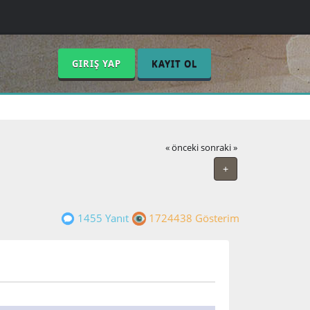
GIRIŞ YAP
KAYIT OL
« önceki
sonraki »
+
1455 Yanıt
1724438 Gösterim