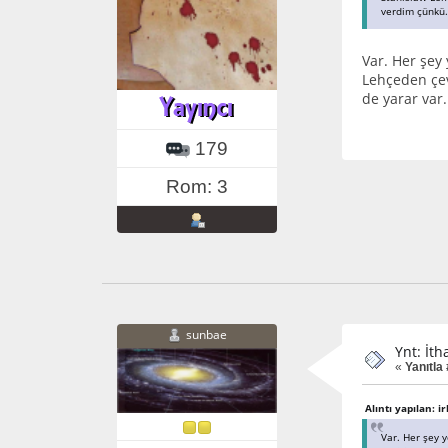
verdim çünkü.
Var. Her şey
Lehçeden çev
de yarar var.
179
Rom: 3
sunbae
Ynt: İth
«
Yanıtla
Alıntı yapılan: i
Var. Her şey 