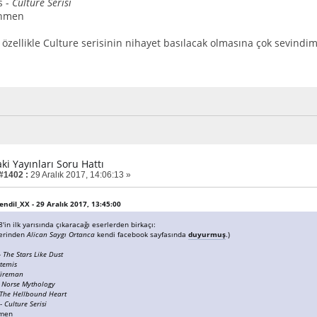
s -
Culture Serisi
chmen
özellikle Culture serisinin nihayet basılacak olmasına çok sevindim
aki Yayınları Soru Hattı
 #1402 :
29 Aralık 2017, 14:06:13 »
lendil_XX - 29 Aralık 2017, 13:45:00
8'in ilk yarısında çıkaracağı eserlerden birkaçı:
lerinden
Alican Saygı Ortanca
kendi facebook sayfasında
duyurmuş
.)
-
The Stars Like Dust
temis
Fireman
-
Norse Mythology
The Hellbound Heart
 -
Culture Serisi
hmen