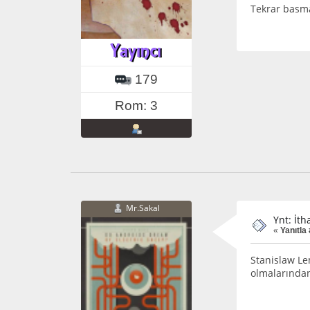
Tekrar basma
179
Rom: 3
Mr.Sakal
Ynt: İth
«
Yanıtla
Stanislaw Le
olmalarından