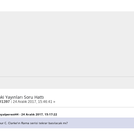
aki Yayınları Soru Hattı
 #1397 :
24 Aralık 2017, 15:46:41 »
hayalperest44 - 24 Aralık 2017, 15:17:22
ur C. Clarke'ın Rama serisi tekrar basılacak mı?