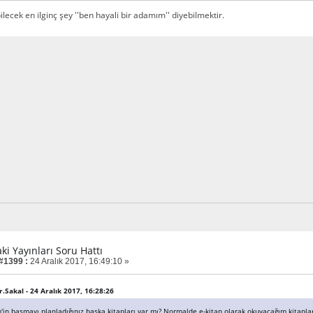
lecek en ilginç şey ''ben hayali bir adamım'' diyebilmektir.
aki Yayınları Soru Hattı
 #1399 :
24 Aralık 2017, 16:49:10 »
r.Sakal - 24 Aralık 2017, 16:28:26
'in basmayı planladığınız başka kitapları var mı? Normalde e-kitap olarak okuyacağım kitapl