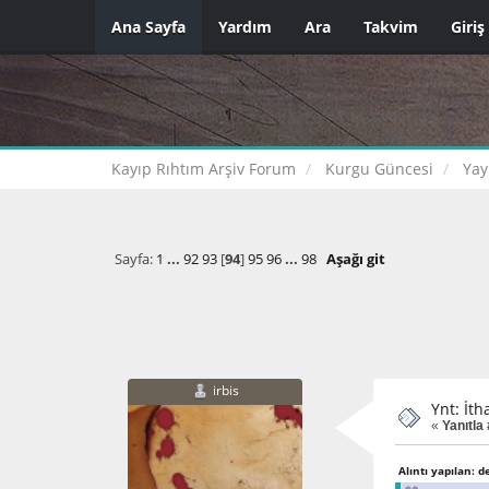
Ana Sayfa
Yardım
Ara
Takvim
Giriş
Kayıp Rıhtım Arşiv Forum
Kurgu Güncesi
Yay
Sayfa:
1
...
92
93
[
94
]
95
96
...
98
Aşağı git
irbis
Ynt: İth
«
Yanıtla
Alıntı yapılan: d