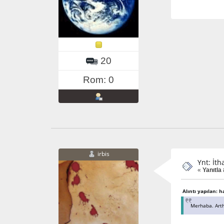
20
Rom: 0
irbis
Ynt: İth
«
Yanıtla
Alıntı yapılan: 
Merhaba. Arth