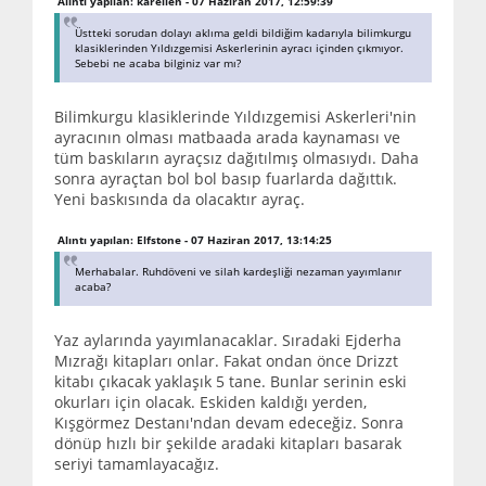
Alıntı yapılan: karellen - 07 Haziran 2017, 12:59:39
Üstteki sorudan dolayı aklıma geldi bildiğim kadarıyla bilimkurgu
klasiklerinden Yıldızgemisi Askerlerinin ayracı içinden çıkmıyor.
Sebebi ne acaba bilginiz var mı?
Bilimkurgu klasiklerinde Yıldızgemisi Askerleri'nin
ayracının olması matbaada arada kaynaması ve
tüm baskıların ayraçsız dağıtılmış olmasıydı. Daha
sonra ayraçtan bol bol basıp fuarlarda dağıttık.
Yeni baskısında da olacaktır ayraç.
Alıntı yapılan: Elfstone - 07 Haziran 2017, 13:14:25
Merhabalar. Ruhdöveni ve silah kardeşliği nezaman yayımlanır
acaba?
Yaz aylarında yayımlanacaklar. Sıradaki Ejderha
Mızrağı kitapları onlar. Fakat ondan önce Drizzt
kitabı çıkacak yaklaşık 5 tane. Bunlar serinin eski
okurları için olacak. Eskiden kaldığı yerden,
Kışgörmez Destanı'ndan devam edeceğiz. Sonra
dönüp hızlı bir şekilde aradaki kitapları basarak
seriyi tamamlayacağız.