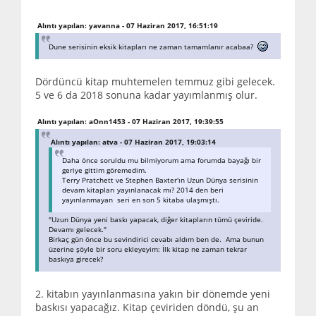
Alıntı yapılan: yavanna - 07 Haziran 2017, 16:51:19
Dune serisinin eksik kitapları ne zaman tamamlanır acabaa?
Dördüncü kitap muhtemelen temmuz gibi gelecek.
5 ve 6 da 2018 sonuna kadar yayımlanmış olur.
Alıntı yapılan: aOnn1453 - 07 Haziran 2017, 19:39:55
Alıntı yapılan: atva - 07 Haziran 2017, 19:03:14
Daha önce soruldu mu bilmiyorum ama forumda bayağı bir
geriye gittim göremedim.
Terry Pratchett ve Stephen Baxter'ın Uzun Dünya serisinin
devam kitapları yayınlanacak mı? 2014 den beri
yayınlanmayan seri en son 5 kitaba ulaşmıştı.
"Uzun Dünya yeni baskı yapacak, diğer kitapların tümü çeviride.
Devamı gelecek."
Birkaç gün önce bu sevindirici cevabı aldım ben de. Ama bunun
üzerine şöyle bir soru ekleyeyim: İlk kitap ne zaman tekrar
baskıya girecek?
2. kitabın yayınlanmasına yakın bir dönemde yeni
baskısı yapacağız. Kitap çeviriden döndü, şu an