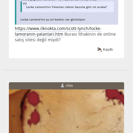
Locke Lamora'nın Yalanları tekrar basıma gitti mi acaba?
Locke Lamora'nın şu an baskısı var görünüyor.
https://www.ilknokta.com/scott-lynch/locke-
lamoranin-yalanlari.htm
Burası İthakinin de online
satış sitesi değil miydi?
Kayıtlı
irbis