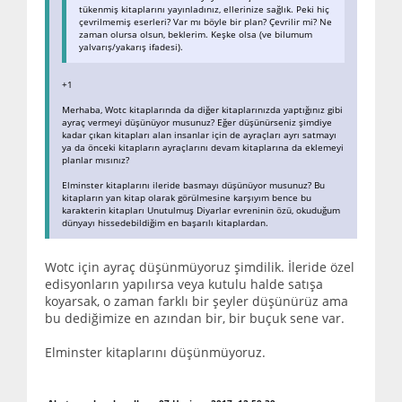
tükenmiş kitaplarını yayınladınız, ellerinize sağlık. Peki hiç
çevrilmemiş eserleri? Var mı böyle bir plan? Çevrilir mi? Ne
zaman olursa olsun, beklerim. Keşke olsa (ve bilumum
yalvarış/yakarış ifadesi).
+1
Merhaba, Wotc kitaplarında da diğer kitaplarınızda yaptığınız gibi
ayraç vermeyi düşünüyor musunuz? Eğer düşünürseniz şimdiye
kadar çıkan kitapları alan insanlar için de ayraçları ayrı satmayı
ya da önceki kitapların ayraçlarını devam kitaplarına da eklemeyi
planlar mısınız?
Elminster kitaplarını ileride basmayı düşünüyor musunuz? Bu
kitapların yan kitap olarak görülmesine karşıyım bence bu
karakterin kitapları Unutulmuş Diyarlar evreninin özü, okuduğum
dünyayı hissedebildiğim en başarılı kitaplardan.
Wotc için ayraç düşünmüyoruz şimdilik. İleride özel
edisyonların yapılırsa veya kutulu halde satışa
koyarsak, o zaman farklı bir şeyler düşünürüz ama
bu dediğimize en azından bir, bir buçuk sene var.
Elminster kitaplarını düşünmüyoruz.