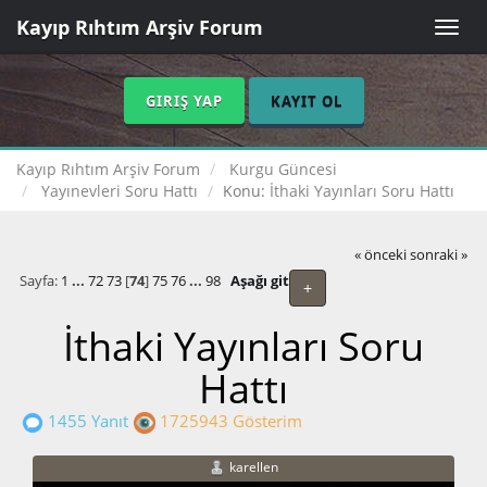
Kayıp Rıhtım Arşiv Forum
Toggle
naviga
GIRIŞ YAP
KAYIT OL
Kayıp Rıhtım Arşiv Forum
Kurgu Güncesi
Yayınevleri Soru Hattı
Konu:
İthaki Yayınları Soru Hattı
« önceki
sonraki »
Sayfa:
1
...
72
73
[
74
]
75
76
...
98
Aşağı git
+
İthaki Yayınları Soru
Hattı
1455 Yanıt
1725943 Gösterim
karellen