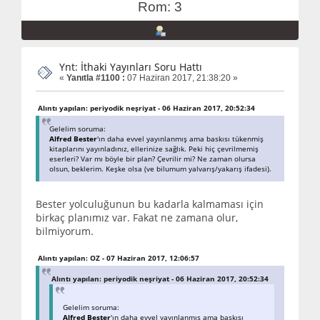
Rom: 3
Ynt: İthaki Yayınları Soru Hattı
«
Yanıtla #1100 :
07 Haziran 2017, 21:38:20 »
Alıntı yapılan: periyodik neşriyat - 06 Haziran 2017, 20:52:34
Gelelim soruma:
Alfred Bester
'ın daha evvel yayınlanmış ama baskısı tükenmiş
kitaplarını yayınladınız, ellerinize sağlık. Peki hiç çevrilmemiş
eserleri? Var mı böyle bir plan? Çevrilir mi? Ne zaman olursa
olsun, beklerim. Keşke olsa (ve bilumum yalvarış/yakarış ifadesi).
Bester yolculuğunun bu kadarla kalmaması için
birkaç planımız var. Fakat ne zamana olur,
bilmiyorum.
Alıntı yapılan: OZ - 07 Haziran 2017, 12:06:57
Alıntı yapılan: periyodik neşriyat - 06 Haziran 2017, 20:52:34
Gelelim soruma:
Alfred Bester
'ın daha evvel yayınlanmış ama baskısı