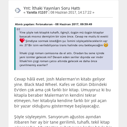
Ynt: İthaki Yayınları Soru Hattı
«
Yanıtla #1107 :
08 Haziran 2017, 14:17:22 »
Alıntı yapılan: Fırtınakıran - 08 Haziran 2017, 09:59:49
Yine şöyle tek kitaplık tuhaflı, ilginçli, özgün mü özgün kitaplar
basacak mısınız demiştim bir süre önce. Cevap ne mutlu ki evetti
Şimdiyse sormak istediğim şu: İsmini söyleyebileceklerin var
mı :3? Bir isim verilebiliyorsa trans halinde onu bekleyeceğim
İthaki çizgi roman camiasına da el attı. Oradan bu sene içinde
yeni isimler gelecek mi? Devam eden seriler dışında var mıdır
İthaki'nin çizgi roman çatısı altında gelecek ve daha önce
çevrilmemiş eserler?
Cevap hâlâ evet. Josh Malerman'ın kitabı geliyor
yine. Black Mad Wheel. Kafes ve Gölün Dibindeki
Ev'den çok ama çok farklı bir kitap. Umuyoruz ki bu
kitapla beraber Malerman'ın kendini tekrar
etmeyen, her kitabıyla kendine farklı bir yol açan
bir yazar olduğunu göstermeye başlayacağız.
Şöyle söyleyeyim. Sanıyorum ağustos ayından
itibaren her ay bir tane gerilimli, tuhaflı, tekil kitap