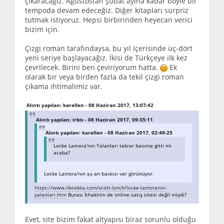
çıkaracağız. Ağustostan şubat ayına kadar böyle bir
tempoda devam edeceğiz. Diğer kitapları sürpriz
tutmak istiyoruz. Hepsi birbirinden heyecan verici
bizim için.
Çizgi roman tarafındaysa, bu yıl içerisinde üç-dört
yeni seriye başlayacağız. İkisi de Türkçeye ilk kez
çevrilecek. Birini ben çeviriyorum hatta.
Ek
olarak bir veya birden fazla da tekil çizgi roman
çıkama ihtimalimiz var.
Alıntı yapılan: karellen - 08 Haziran 2017, 13:07:42
Alıntı yapılan: irbis - 08 Haziran 2017, 09:35:11
Alıntı yapılan: karellen - 08 Haziran 2017, 02:49:25
Locke Lamora'nın Yalanları tekrar basıma gitti mi
acaba?
Locke Lamora'nın şu an baskısı var görünüyor.
https://www.ilknokta.com/scott-lynch/locke-lamoranin-
yalanlari.htm
Burası İthakinin de online satış sitesi değil miydi?
Evet, site bizim fakat altyapısı biraz sorunlu olduğu