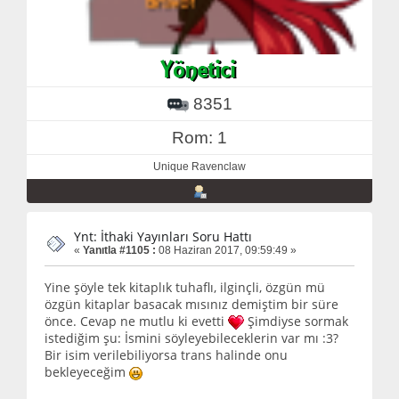
8351
Rom: 1
Unique Ravenclaw
Ynt: İthaki Yayınları Soru Hattı
«
Yanıtla #1105 :
08 Haziran 2017, 09:59:49 »
Yine şöyle tek kitaplık tuhaflı, ilginçli, özgün mü
özgün kitaplar basacak mısınız demiştim bir süre
önce. Cevap ne mutlu ki evetti
Şimdiyse sormak
istediğim şu: İsmini söyleyebileceklerin var mı :3?
Bir isim verilebiliyorsa trans halinde onu
bekleyeceğim