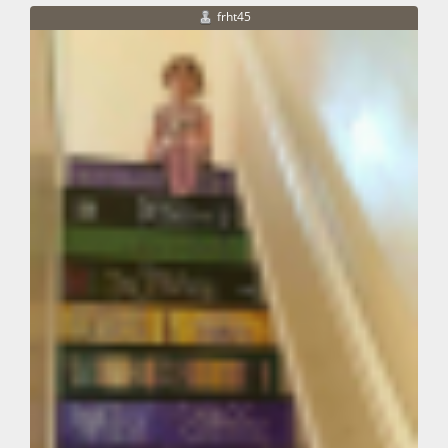
frht45