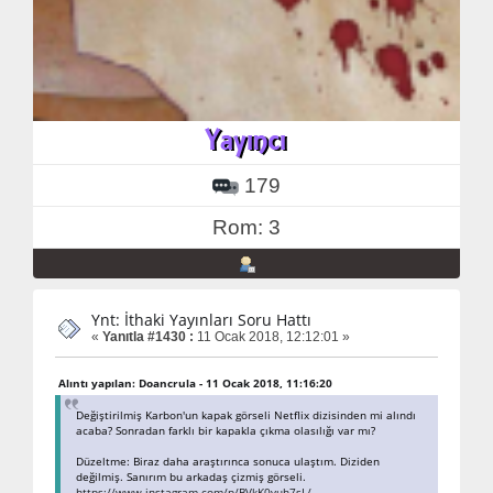
179
Rom: 3
Ynt: İthaki Yayınları Soru Hattı
«
Yanıtla #1430 :
11 Ocak 2018, 12:12:01 »
Alıntı yapılan: Doancrula - 11 Ocak 2018, 11:16:20
Değiştirilmiş Karbon'un kapak görseli Netflix dizisinden mi alındı
acaba? Sonradan farklı bir kapakla çıkma olasılığı var mı?
Düzeltme: Biraz daha araştırınca sonuca ulaştım. Diziden
değilmiş. Sanırım bu arkadaş çizmiş görseli.
https://www.instagram.com/p/BVkK0vuh7sL/