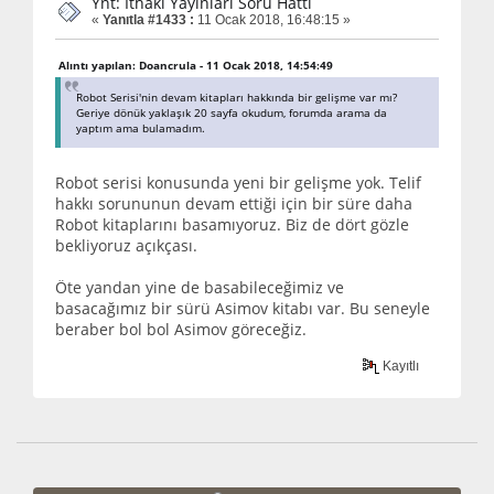
Ynt: İthaki Yayınları Soru Hattı
«
Yanıtla #1433 :
11 Ocak 2018, 16:48:15 »
Alıntı yapılan: Doancrula - 11 Ocak 2018, 14:54:49
Robot Serisi'nin devam kitapları hakkında bir gelişme var mı?
Geriye dönük yaklaşık 20 sayfa okudum, forumda arama da
yaptım ama bulamadım.
Robot serisi konusunda yeni bir gelişme yok. Telif
hakkı sorununun devam ettiği için bir süre daha
Robot kitaplarını basamıyoruz. Biz de dört gözle
bekliyoruz açıkçası.
Öte yandan yine de basabileceğimiz ve
basacağımız bir sürü Asimov kitabı var. Bu seneyle
beraber bol bol Asimov göreceğiz.
Kayıtlı