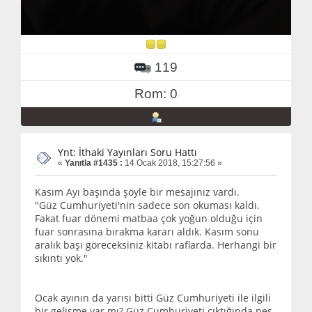
119
Rom: 0
Ynt: İthaki Yayınları Soru Hattı
«
Yanıtla #1435 :
14 Ocak 2018, 15:27:56 »
Kasım Ayı başında şöyle bir mesajınız vardı.
"Güz Cumhuriyeti'nin sadece son okuması kaldı.
Fakat fuar dönemi matbaa çok yoğun olduğu için
fuar sonrasına bırakma kararı aldık. Kasım sonu
aralık başı göreceksiniz kitabı raflarda. Herhangi bir
sıkıntı yok."
Ocak ayının da yarısı bitti Güz Cumhuriyeti ile ilgili
bir gelişme var mı? Güz Cumhuriyeti çıktığında peş