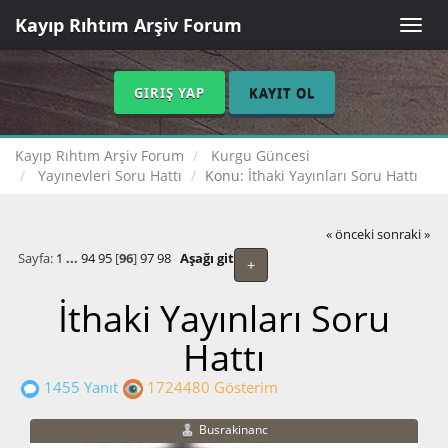
Kayıp Rıhtım Arşiv Forum
Toggle
naviga
GIRIŞ YAP
KAYIT OL
Kayıp Rıhtım Arşiv Forum
Kurgu Güncesi
Yayınevleri Soru Hattı
Konu:
İthaki Yayınları Soru Hattı
« önceki
sonraki »
Sayfa:
1
...
94
95
[
96
]
97
98
Aşağı git
+
İthaki Yayınları Soru
Hattı
1455 Yanıt
1724480 Gösterim
Busrakinanc