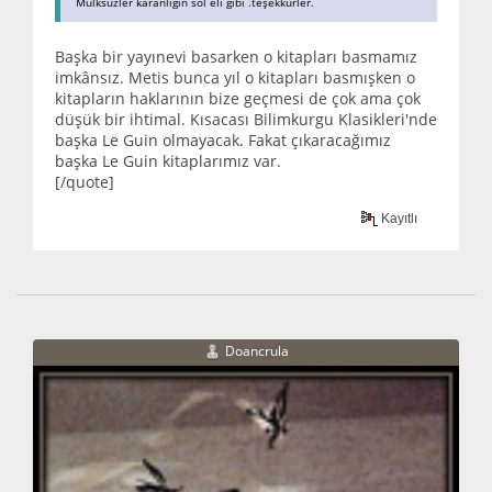
Mülksüzler karanlığın sol eli gibi .teşekkürler.
Başka bir yayınevi basarken o kitapları basmamız
imkânsız. Metis bunca yıl o kitapları basmışken o
kitapların haklarının bize geçmesi de çok ama çok
düşük bir ihtimal. Kısacası Bilimkurgu Klasikleri'nde
başka Le Guin olmayacak. Fakat çıkaracağımız
başka Le Guin kitaplarımız var.
[/quote]
Kayıtlı
Doancrula