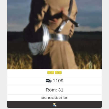
1109
Rom: 31
poor misguided fool