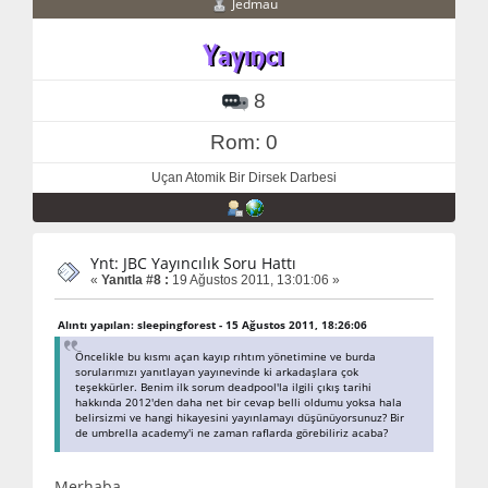
Jedmau
8
Rom: 0
Uçan Atomik Bir Dirsek Darbesi
Ynt: JBC Yayıncılık Soru Hattı
«
Yanıtla #8 :
19 Ağustos 2011, 13:01:06 »
Alıntı yapılan: sleepingforest - 15 Ağustos 2011, 18:26:06
Öncelikle bu kısmı açan kayıp rıhtım yönetimine ve burda
sorularımızı yanıtlayan yayınevinde ki arkadaşlara çok
teşekkürler. Benim ilk sorum deadpool'la ilgili çıkış tarihi
hakkında 2012'den daha net bir cevap belli oldumu yoksa hala
belirsizmi ve hangi hikayesini yayınlamayı düşünüyorsunuz? Bir
de umbrella academy'i ne zaman raflarda görebiliriz acaba?
Merhaba,