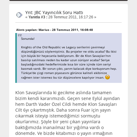
Ynt: JBC Yayıncılık Soru Hattı
«
Yanıtla #3 :
28 Temmuz 2011, 16:17:26 »
Alıntı yapılan: Marius - 28 Temmuz 2011, 16:08:48
Sonunda!
Knights of the Old Republic ve Legacy serilerini çevirmeyi
düşündüğünüzü söylemiştiniz. Bu projeler ne oldu acaba? Bu ikisi
için büyük bir heyecanla bekliyorum. Bir de Klon Savaşları'nın
basılıp satılması neden bu kadar uzun sürüyor acaba? Seriye
başladığınızdaki hedeflerinizde kısa bir süre içinde tüm seriyi
basmak vardı. Bir sorun çıktı, yarım kalacak diye korkuyorum hep.
Türkiye'de çizgi roman piyasasını görünce kaliteli ekibinize
rağmen ister istemez bu tür düşüncelere kapılıyor insan.
Klon Savaşlarında ki gecikme aslında tamamen
bizim kendi kararımızıdı. Geçen sene Eylül ayından
hem Darth Vader Özel Cildi hemde Klon Savaşları
Cilt 6yı çıkartmıştık. Daha sonra Fuar için yayın
cıkarmak isteyip istemediğimizi sormuştu
okurlarımız. Şöyle bir yeni çıkan yayınlara
baktığımızda inanaılmaz bir yığılma vardı o
dönemde. Ve bizde kitabımızı o yayın ırmağının