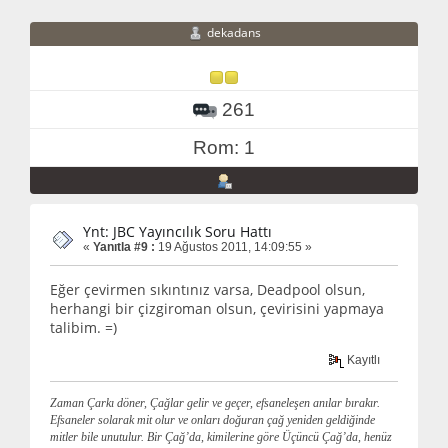
dekadans
261
Rom: 1
Ynt: JBC Yayıncılık Soru Hattı
«
Yanıtla #9 :
19 Ağustos 2011, 14:09:55 »
Eğer çevirmen sıkıntınız varsa, Deadpool olsun,
herhangi bir çizgiroman olsun, çevirisini yapmaya
talibim. =)
Kayıtlı
Zaman Çarkı döner, Çağlar gelir ve geçer, efsaneleşen anılar bırakır.
Efsaneler solarak mit olur ve onları doğuran çağ yeniden geldiğinde
mitler bile unutulur. Bir Çağ’da, kimilerine göre Üçüncü Çağ’da, henüz