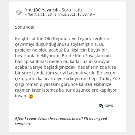
Ynt: JBC Yayıncılık Soru Hattı
«
Yanıtla #1 :
28 Temmuz 2011, 16:08:48 »
Sonunda!
Knights of the Old Republic ve Legacy serilerini
çevirmeyi düşündüğünüzü söylemiştiniz. Bu
projeler ne oldu acaba? Bu ikisi için büyük bir
heyecanla bekliyorum. Bir de Klon Savaşları'nın
basılıp satılması neden bu kadar uzun sürüyor
acaba? Seriye başladığınızdaki hedeflerinizde kısa
bir süre içinde tüm seriyi basmak vardı. Bir sorun
çıktı, yarım kalacak diye korkuyorum hep. Türkiye'de
çizgi roman piyasasını görünce kaliteli ekibinize
rağmen ister istemez bu tür düşüncelere kapılıyor
insan.
Kayıtlı
After I count down, three rounds, in hell I'll be in good
company.