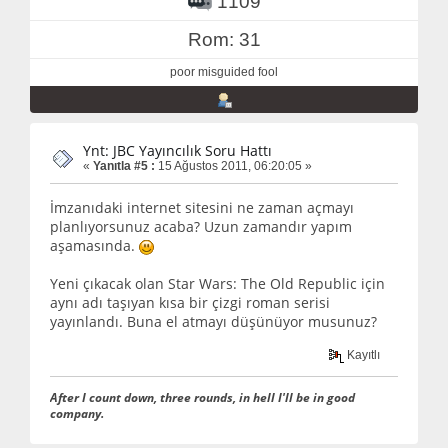
1109
Rom: 31
poor misguided fool
Ynt: JBC Yayıncılık Soru Hattı
«
Yanıtla #5 :
15 Ağustos 2011, 06:20:05 »
İmzanıdaki internet sitesini ne zaman açmayı
planlıyorsunuz acaba? Uzun zamandır yapım
aşamasında.
Yeni çıkacak olan Star Wars: The Old Republic için
aynı adı taşıyan kısa bir çizgi roman serisi
yayınlandı. Buna el atmayı düşünüyor musunuz?
Kayıtlı
After I count down, three rounds, in hell I'll be in good
company.