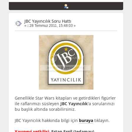
JBC Yayıncılık Soru Hattı
«
:
28 Temmuz 2011, 15:48:03 »
Genellikle Star Wars kitapları ve getirdikleri figürler
ile raflarımızı süsleyen
JBC Yayıncılık
'a sorularınızı
bu başlık altında sorabilirsiniz.
JBC Yayıncılık hakkında bilgi için
buraya
tıklayın.
Yayınevi yetkilisi
:
Ertan Ergil (Jedamau)