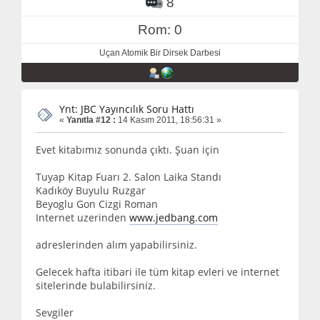
8
Rom: 0
Uçan Atomik Bir Dirsek Darbesi
Ynt: JBC Yayıncılık Soru Hattı
«
Yanıtla #12 :
14 Kasım 2011, 18:56:31 »
Evet kitabımız sonunda çıktı. Şuan için
Tuyap Kitap Fuarı 2. Salon Laika Standı
Kadıköy Buyulu Ruzgar
Beyoglu Gon Cizgi Roman
Internet uzerinden
www.jedbang.com
adreslerinden alım yapabilirsiniz.
Gelecek hafta itibari ile tüm kitap evleri ve internet
sitelerinde bulabilirsiniz.
Sevgiler