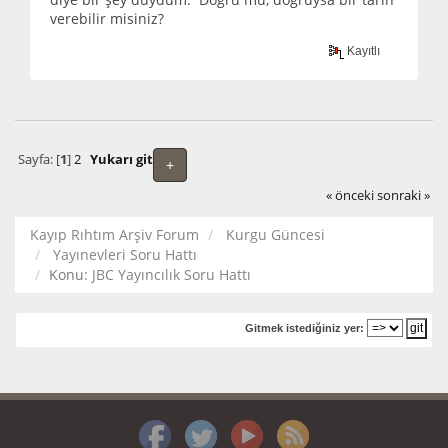
verebilir misiniz?
Kayıtlı
Sayfa: [
1
]
2
Yukarı git
+
« önceki
sonraki »
Kayıp Rıhtım Arşiv Forum
Kurgu Güncesi
Yayınevleri Soru Hattı
Konu:
JBC Yayıncılık Soru Hattı
Gitmek istediğiniz yer: