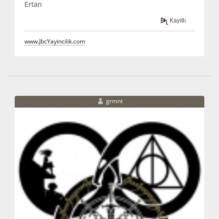
Ertan
Kayıtlı
www.JbcYayincilik.com
grmnt