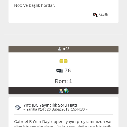
Not: Ve başlık hortlar.
Kayıtlı
tr23
76
Rom: 1
Ynt: JBC Yayıncılık Soru Hattı
«
Yanıtla #14 :
26 Şubat 2013, 15:44:30 »
Gabriel Ba'nın Daytripper'ı yayın programınızda var
diye bir şey duydum. Doğru mu, doğruysa bir tarih