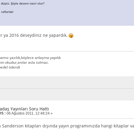
düştü. Şöyle desem nasıl olur?
 raflarda!
r ya 2016 deseydiniz ne yapardık.
amız yazıldı,böylece anlaşma yapıldı
n okudur,anılar asla solmaz.
,bedel ödendi
adaş Yayınları Soru Hattı
#5 :
06 Ağustos 2011, 12:48:24 »
 Sanderson kitapları dışında yayın programınızda hangi kitaplar va