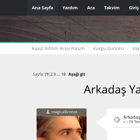
Ana Sayfa
Yardım
Ara
Takvim
Giriş
Kayıp Rıhtım Arşiv Forum
Kurgu Güncesi
Yay
Sayfa: [
1
]
2
3
...
18
Aşağı git
Arkadaş Yay
magicalbronze
Arkadaş 
«
:
29 Tem