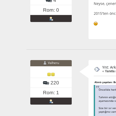
4
Neyse, çenem
Rom: 0
2015'ten önc
Valheru
Ynt: Ark
«
Yanıtla 
220
Alıntı yapılan: 
Öncelikle he
Rom: 1
Tahmin ettiği
aşamasında ve
Size bir sır v
yaptığınız za