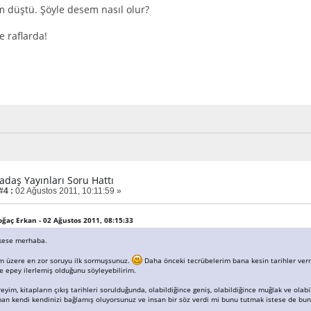
 düştü. Şöyle desem nasıl olur?
e raflarda!
adaş Yayınları Soru Hattı
#4 :
02 Ağustos 2011, 10:11:59 »
Boğaç Erkan - 02 Ağustos 2011, 08:15:33
rkese merhaba.
m üzere en zor soruyu ilk sormuşsunuz.
Daha önceki tecrübelerim bana kesin tarihler verm
 epey ilerlemiş olduğunu söyleyebilirim.
ereyim, kitapların çıkış tarihleri sorulduğunda, olabildiğince geniş, olabildiğince muğlak ve olab
man kendi kendinizi bağlamış oluyorsunuz ve insan bir söz verdi mi bunu tutmak istese de b