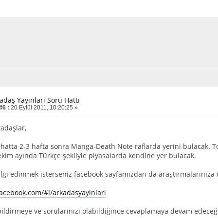
adaş Yayınları Soru Hattı
#6 :
20 Eylül 2011, 10:20:25 »
adaşlar,
 hatta 2-3 hafta sonra Manga-Death Note raflarda yerini bulacak. To
 ekim ayında Türkçe şekliyle piyasalarda kendine yer bulacak.
ilgi edinmek isterseniz facebook sayfamızdan da araştırmalarınıza
acebook.com/#!/arkadasyayinlari
bildirmeye ve sorularınızı olabildiğince cevaplamaya devam edeceğ