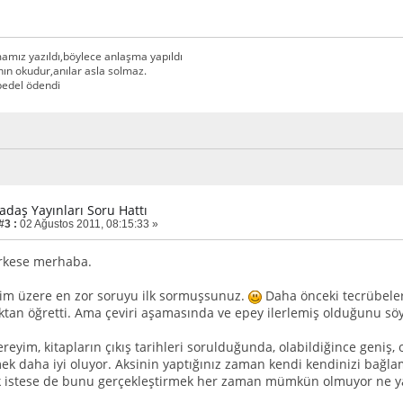
amız yazıldı,böylece anlaşma yapıldı
n okudur,anılar asla solmaz.
,bedel ödendi
adaş Yayınları Soru Hattı
#3 :
02 Ağustos 2011, 08:15:33 »
erkese merhaba.
im üzere en zor soruyu ilk sormuşsunuz.
Daha önceki tecrübeler
tan öğretti. Ama çeviri aşamasında ve epey ilerlemiş olduğunu söy
vereyim, kitapların çıkış tarihleri sorulduğunda, olabildiğince geniş
mek daha iyi oluyor. Aksinin yaptığınız zaman kendi kendinizi bağla
 istese de bunu gerçekleştirmek her zaman mümkün olmuyor ne yaz