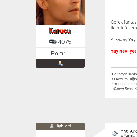
Gerek fantas
ile adı ülke
Arkadaş Yayı
4075
Yayınevi yetk
Rom: 1
"Her neyse sahip
Bu nefsi müziğin
İhmal eder ölüms
- William Butler Y
HighLord
Ynt: Ark
«
Yanıtla 