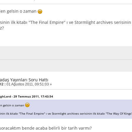
den gelsin o zaman
inin ilk kitabı ''The Final Empire'' ı ve Stormlight archives serisinin
z?
adaş Yayınları Soru Hattı
#2 :
01 Ağustos 2011, 09:51:03 »
HighLord - 29 Temmuz 2011, 17:43:54
en gelsin o zaman
nin ilk kitabı ''The Final Empire'' ı ve Stormlight archives serisinin ilk kitabı ''The Way Of King
soracaktım bende acaba belirli bir tarih varmı?