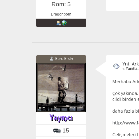
Rom: 5
Dragonborn
Ebru Ersin
Ynt: Ark
«
Yanıtla 
Merhaba Ark
Çok yakında,
cildi birden
daha fazla b
http://www.f
15
Gelişmeleri 