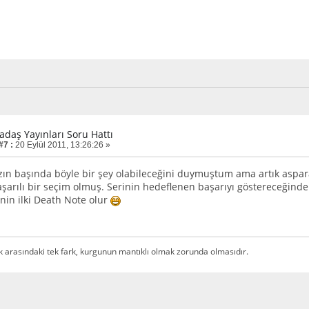
adaş Yayınları Soru Hattı
#7 :
20 Eylül 2011, 13:26:26 »
zın başında böyle bir şey olabileceğini duymuştum ama artık asp
şarılı bir seçim olmuş. Serinin hedeflenen başarıyı göstereceğin
nin ilki Death Note olur
k arasındaki tek fark, kurgunun mantıklı olmak zorunda olmasıdır.