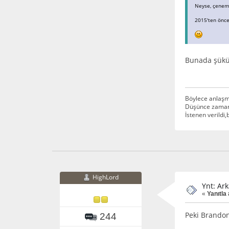
Neyse, çenem 
2015'ten önce
Bunada şükü
Böylece anlaşm
Düşünce zamanı
İstenen verildi
HighLord
Ynt: Ark
«
Yanıtla 
Peki Brandon
244