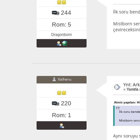
İlk soru ben
244
Mistborn sers
Rom: 5
çevireceksini
Dragonborn
Valheru
Ynt: Ark
«
Yanıtla 
220
Alıntı yapılan: 
İlk soru bend
Rom: 1
Mistborn sersi
Aynı soruyu 