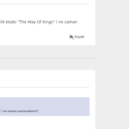
 ilk kitabı ''The Way Of Kings'' i ne zaman
Kayıtlı
s'' i ne zaman çevireceksiniz?