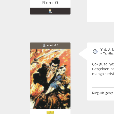
Rom: 0
ronin47
Ynt: Ark
«
Yanıtla 
Çok güzel ya
Gerçekten ba
manga serisi
Kurgu ile gerçe