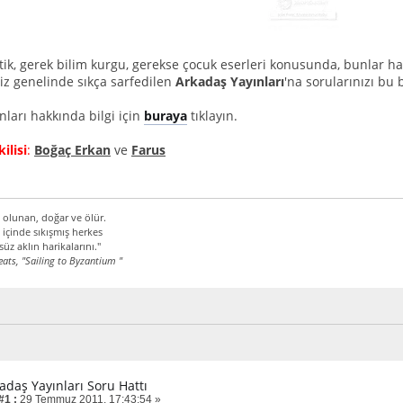
tik, gerek bilim kurgu, gerekse çocuk eserleri konusunda, bunlar ha
miz genelinde sıkça sarfedilen
Arkadaş Yayınları
'na sorularınızı bu b
nları hakkında bilgi için
buraya
tıklayın.
ilisi
:
Boğaç Erkan
ve
Farus
 olunan, doğar ve ölür.
 içinde sıkışmış herkes
üz aklın harikalarını."
eats, "Sailing to Byzantium "
adaş Yayınları Soru Hattı
#1 :
29 Temmuz 2011, 17:43:54 »