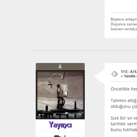
Böylece anlaşm
Düşünce zamanı
İstenen verildi
Ynt: Ark
«
Yanıtla 
Öncelikle h
Tahmin ettiğ
olduğunu çok
Size bir sır 
tarihler ver
bunu tutmak