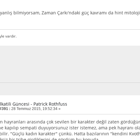
yanlış bilmiyorsam, Zaman Çarkı'ndaki güç kavramı da hint mitoloji
yle vardır.
lkatili Güncesi - Patrick Rothfuss
 #391 :
28 Temmuz 2015, 19:52:34 »
n hayranları arasında çok sevilen bir karakter değil zaten gördüğüm
e kapılıp sempati duyuyorsunuz ister istemez, ama pek hayranı ola
bilir. "Güçlü kadın karakter" çünkü. Hatta bazılarının "kendini Kvot
eksiz bir tribe girdiklerini de gördüm bu konuda.