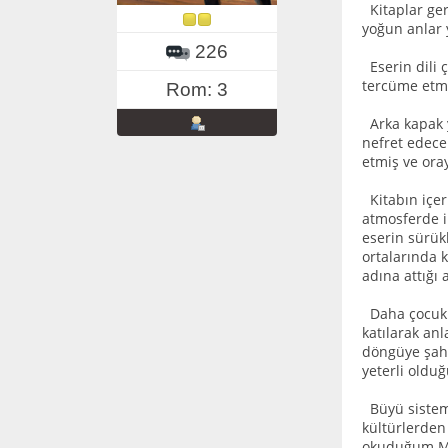
Kitaplar gerç
yoğun anlar 
226
Eserin dili 
tercüme etme
Rom: 3
Arka kapak ya
nefret edece
etmiş ve ora
Kitabın içer
atmosferde il
eserin sürükl
ortalarında 
adına attığı 
Daha çocuklu
katılarak anl
döngüye şahi
yeterli olduğ
Büyü sistemle
kültürlerden
okuduğum Mir