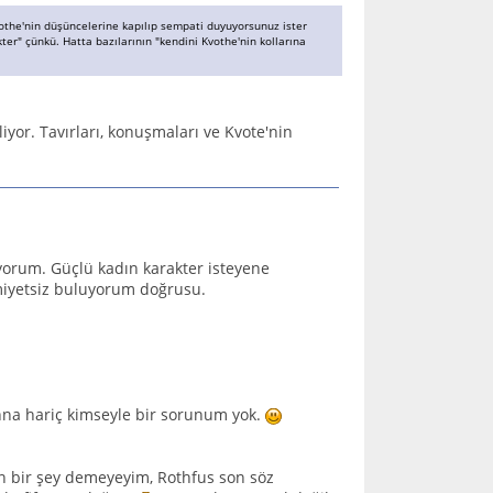
vothe'nin düşüncelerine kapılıp sempati duyuyorsunuz ister
ter" çünkü. Hatta bazılarının "kendini Kvothe'nin kollarına
iyor. Tavırları, konuşmaları ve Kvote'nin
orum. Güçlü kadın karakter isteyene
miyetsiz buluyorum doğrusu.
enna hariç kimseyle bir sorunum yok.
ben bir şey demeyeyim, Rothfus son söz