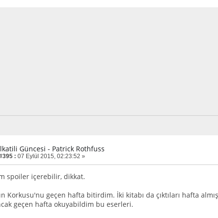
lkatili Güncesi - Patrick Rothfuss
 #395 :
07 Eylül 2015, 02:23:52 »
spoiler içerebilir, dikkat.
 Korkusu'nu geçen hafta bitirdim. İki kitabı da çıktıları hafta alm
ak geçen hafta okuyabildim bu eserleri.