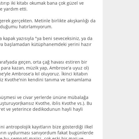
ştırıp iki kitabı okumak bana çok güzel ve
 yardım etti.
erek gerçekten. Metinle birlikte akışkanlığı da
bulduğumu hatırlamıyorum.
a kapak yazısıyla "ya beni seveceksiniz, ya da
umaya başlamadan kütüphanemdeki yerini hazır
rafyada geçen, orta çağ havası estiren bir
ş, para kazan, müzik yap, Ambrose'a uyuz ol)
'yle Ambrose'a kıl oluyoruz. İkinci kitabın
timiz Kvothe'nin kendini tanıma ve tamamlama
önüşmesi ve civar yerlerde ününe mübalağa
luşturuyor(kansız Kvothe, iblis Kvothe vs.). Bu
dret ve yeterince dedikodunun hayli hayli
 antropolojik kayıtların bize gösterdiği ilkel
azarın uydurması sanıyordum fakat bugünlerde
 bu-sempati majisi- çok eski bir maji ve