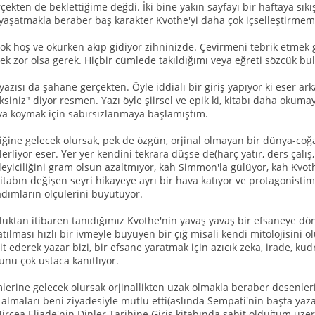
ekten de beklettiğime değdi. İki bine yakın sayfayı bir haftaya sıkı
yaşatmakla beraber baş karakter Kvothe'yi daha çok içselleştirmeme
çok hoş ve okurken akıp gidiyor zihninizde. Çevirmeni tebrik etmek g
k zor olsa gerek. Hiçbir cümlede takıldığımı veya eğreti sözcük 
zısı da şahane gerçekten. Öyle iddialı bir giriş yapıyor ki eser ark
ksiniz" diyor resmen. Yazı öyle şiirsel ve epik ki, kitabı daha ok
ya koymak için sabırsızlanmaya başlamıştım.
iğine gelecek olursak, pek de özgün, orjinal olmayan bir dünya-coğa
erliyor eser. Yer yer kendini tekrara düşse de(harç yatır, ders çalı
eyiciliğini gram olsun azaltmıyor, kah Simmon'la gülüyor, kah Kvothe
kitabın değişen seyri hikayeye ayrı bir hava katıyor ve protagonis
adımların ölçülerini büyütüyor.
ktan itibaren tanıdığımız Kvothe'nin yavaş yavaş bir efsaneye d
atılması hızlı bir ivmeyle büyüyen bir çığ misali kendi mitolojisini o
t ederek yazar bizi, bir efsane yaratmak için azıcık zeka, irade, ku
unu çok ustaca kanıtlıyor.
rine gelecek olursak orjinallikten uzak olmakla beraber desenlerini
 almaları beni ziyadesiyle mutlu etti(aslında Sempati'nin başta y
cea Eliade'nin Dinler Tarihine Giriş kitabında şahit olduğum üzere