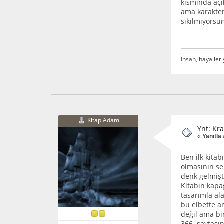
kısmında açı
ama karakter
sıkılmıyorsun
İnsan, hayalleri
Kitap Adam
Ynt: Kra
«
Yanıtla
Ben ilk kitab
olmasının se
denk gelmiştir
Kitabın kapa
tasarımla al
bu elbette a
değil ama bi
366. sayfasın