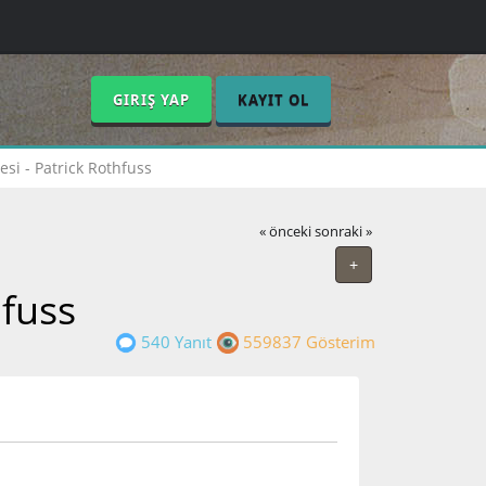
GIRIŞ YAP
KAYIT OL
esi - Patrick Rothfuss
« önceki
sonraki »
+
hfuss
540 Yanıt
559837 Gösterim