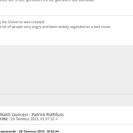
g the Universe was created.
a lot of people very angry and been widely regarded as a bad move.
lkatili Güncesi - Patrick Rothfuss
 #392 :
29 Temmuz 2015, 01:37:32 »
 Grayswandir - 28 Temmuz 2015, 19:52:34