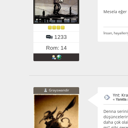
Mesela eğer 
İnsan, hayalleri
1233
Rom: 14
Grayswandir
Ynt: Kra
«
Yanıtla
Denna serini
düşüncelerin
daha çok ola
mi" gibi ger