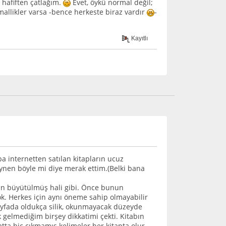
 hafiften çatlağım.
Evet, öykü normal değil;
allikler varsa -bence herkeste biraz vardır
-
Kayıtlı
aba internetten satılan kitapların ucuz
ynen böyle mi diye merak ettim.(Belki bana
rin büyütülmüş hali gibi. Önce bunun
k. Herkes için aynı öneme sahip olmayabilir
 sayfada oldukça silik, okunmayacak düzeyde
 gelmediğim birşey dikkatimi çekti. Kitabın
hatta hiç çıkmamış kelimeler her kitapta olur