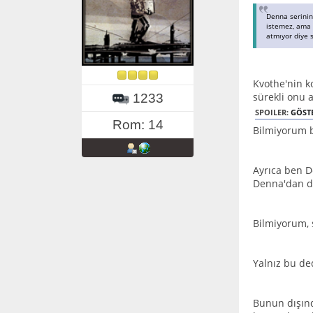
Denna serinin
istemez, ama p
atmıyor diye s
Kvothe'nin ko
sürekli onu 
1233
SPOILER:
GÖST
Rom: 14
Bilmiyorum 
Ayrıca ben D
Denna'dan da
Bilmiyorum, 
Yalnız bu de
Bunun dışınd