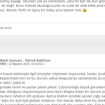
klamış bayağı. Okurken çok da sıkılmadım, sanırım ben de Auri gibi
 de değil. Bunu bilerek okuduğunuzda ve sizde de ufak tefek anorm
uz. Aksine, farklı ve ilginç bir bakış açısı katıyor size.
yle vardır.
lkatili Güncesi - Patrick Rothfuss
 #393 :
12 Ağustos 2015, 10:18:02 »
ın basım kalitesiyle ilgili birşeyler söylemek istiyorum(4. baskı). Ac
beplerinden biri mi bu durum, yoksa kitapçılarda satılanlarda da a
 tabii.) Şöyle ki:
ğındaki resim ve yazılar piksel piksel. Çözünürlüğü düşük görselle
akalı olduğunu düşünmüştüm ama ikinci kitapta böyle bir durum yo
ma beni rahatsız etti açıkçası. Ayrıca kitabın içindeki yazılar çoğu
r koyu bir açık öyle gidiyor nedense. Son olarak, daha önce hiç denk
da "üzereydim" kelimesinin son dört harfi elle yazılmış gibi. Silik 