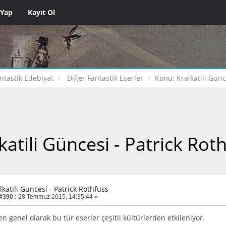
 Yap
Kayıt Ol
ntastik Edebiyat
Diğer Fantastik Eserler
Konu:
Kralkatili Günc
katili Güncesi - Patrick Rot
lkatili Güncesi - Patrick Rothfuss
 #390 :
28 Temmuz 2015, 14:35:44 »
en genel olarak bu tür eserler çeşitli kültürlerden etkileniyor.