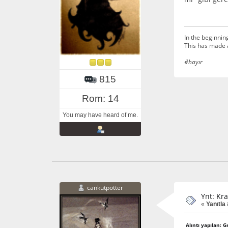
In the beginnin
This has made 
#hayır
815
Rom: 14
You may have heard of me.
cankutpotter
Ynt: Kra
«
Yanıtla
Alıntı yapılan: