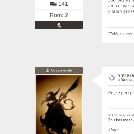
141
ama el yazıs
kitabın şans
Rom: 2
"Zekâ, zulümle 
Grayswandir
Ynt: Kra
«
Yanıtla
Keşke geri g
In the beginnin
This has made 
#hayır