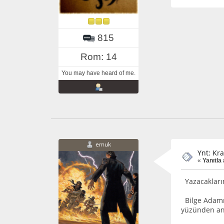
815
Rom: 14
You may have heard of me.
emuk
Ynt: Kra
«
Yanıtla
Yazacaklarım 
Bilge Adamın
yüzünden anc