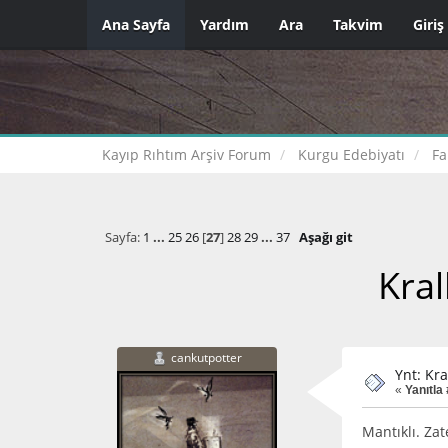
Ana Sayfa
Yardım
Ara
Takvim
Giriş
Kayıp Rıhtım Arşiv Forum
Kurgu Edebiyatı
Fa
Sayfa:
1
...
25
26
[
27
]
28
29
...
37
Aşağı git
Kral
cankutpotter
Ynt: Kra
«
Yanıtla
Mantıklı. Zat