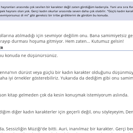
 hayranları arasında çok sevilen bir karakter değil zaten gördüğüm kadarıyla. Yani ara sıra K
ek hayranı olan yok. Gerçi kadın okurlar arasında seven daha çok olabilir. "Güçlü kadın karak
evmiyorsunuz di mi" gibi gereksiz bir tribe girdiklerini de gördüm bu konuda.
llarına atılmadığı için sevmiyor değilim onu. Bana samimiyetsiz gel
arayıp durması hoşuma gitmiyor. Hem zaten... Kutumuz gelsin!
ER
bu konuda ne düşünürsünüz.
enna'nın dürüst veya güçlü bir kadın karakter olduğunu düşünmüy
ha iyi örnekler gösterebiliriz. Yukarıda da dediğim gibi onu sami
son kitap gelmeden çok da kesin konuşmak istemiyorum aslında.
diğim diğer kadın karakterler için geçerli değil, onu söyleyeyim, D
a, Sessizliğin Müziği'de bitti. Auri, inanılmaz bir karakter. Gerçi 