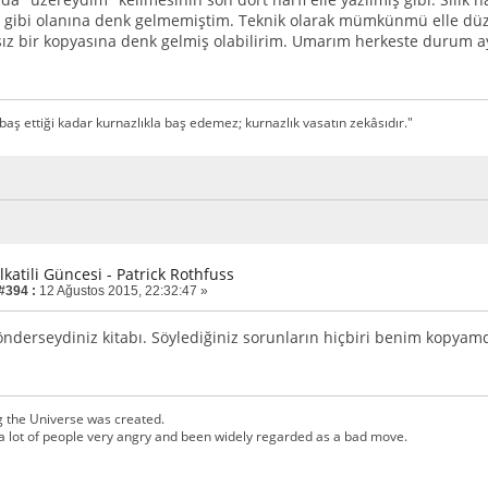
ı gibi olanına denk gelmemiştim. Teknik olarak mümkünmü elle dü
sız bir kopyasına denk gelmiş olabilirim. Umarım herkeste durum ay
baş ettiği kadar kurnazlıkla baş edemez; kurnazlık vasatın zekâsıdır."
lkatili Güncesi - Patrick Rothfuss
 #394 :
12 Ağustos 2015, 22:32:47 »
önderseydiniz kitabı. Söylediğiniz sorunların hiçbiri benim kopyam
g the Universe was created.
a lot of people very angry and been widely regarded as a bad move.