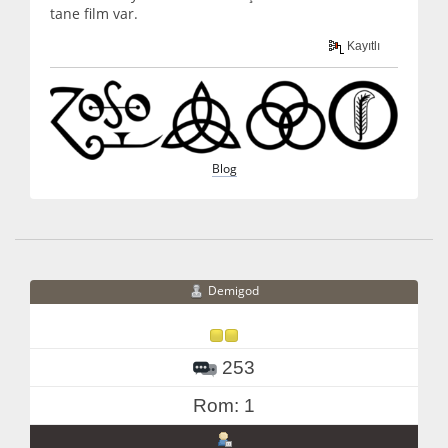
tane film var.
Kayıtlı
Blog
Demigod
253
Rom: 1