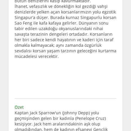
bütün denizlerini kasıp kavurmaktadır.
İhanet, vefasızlık ve dönekliğin kol gezdiği vahşi
denizlerde yelken açan korsanlarımızın yolu egzotik
Singapur’a düşer. Burada kurnaz Singapurlu korsan
Sao Feng ile kafa kafaya gelirler. Dünyanın sonu
tabir edilen uzakdoğu okyanuslarındaki nihai
savaşta terazinin dengeleri ortadadır. Korsanların
her biri sadece kendi hayatının ve kaderi için taraf
olmakla kalmayacak; aynı zamanda özgürlük
sevdalısı korsan yaşam tarzının geleceğini kurtarma
mücadelesi verecektir.
Özet
Kaptan Jack Sparrow'un (Johnny Depp) yolu
geçmişinden gelen bir kadınla (Penelope Cruz)
kesişiyor. Jack hem aralarındakinin aşk olup
olmadığından, hem de kadının efsanevi Gençlik