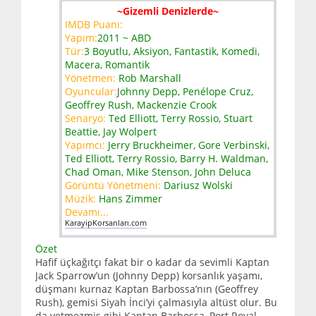
~Gizemli Denizlerde~
IMDB Puanı:
Yapım:
2011 ~ ABD
Tür:
3 Boyutlu, Aksiyon, Fantastik, Komedi,
Macera, Romantik
Yönetmen:
Rob Marshall
Oyuncular:
J
ohnny Depp, Penélope Cruz,
Geoffrey Rush, Mackenzie Crook
Senaryo:
Ted Elliott, Terry Rossio, Stuart
Beattie, Jay Wolpert
Yapımcı:
Jerry Bruckheimer, Gore Verbinski,
Ted Elliott, Terry Rossio, Barry H. Waldman,
Chad Oman, Mike Stenson, John Deluca
Görüntü Yönetmeni:
Dariusz Wolski
Müzik:
Hans Zimmer
Devamı...
KarayipKorsanları.com
Özet
Hafif üçkağıtçı fakat bir o kadar da sevimli Kaptan
Jack Sparrow’un (Johnny Depp) korsanlık yaşamı,
düşmanı kurnaz Kaptan Barbossa’nın (Geoffrey
Rush), gemisi Siyah İnci’yi çalmasıyla altüst olur. Bu
da yetmezmiş gibi Kaptan Barbossa, Port Royal