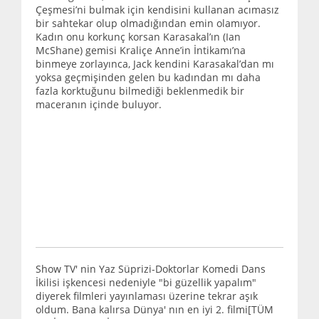
Çeşmesi’ni bulmak için kendisini kullanan acımasız
bir sahtekar olup olmadığından emin olamıyor.
Kadın onu korkunç korsan Karasakal’ın (Ian
McShane) gemisi Kraliçe Anne’in İntikamı’na
binmeye zorlayınca, Jack kendini Karasakal’dan mı
yoksa geçmişinden gelen bu kadından mı daha
fazla korktuğunu bilmediği beklenmedik bir
maceranın içinde buluyor.
Show TV' nin Yaz Süprizi-Doktorlar Komedi Dans
İkilisi işkencesi nedeniyle "bi güzellik yapalım"
diyerek filmleri yayınlaması üzerine tekrar aşık
oldum. Bana kalırsa Dünya' nın en iyi 2. filmi[TÜM