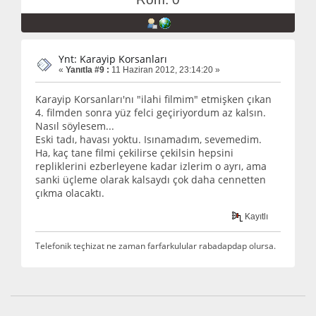
Ynt: Karayip Korsanları
«
Yanıtla #9 :
11 Haziran 2012, 23:14:20 »
Karayip Korsanları'nı "ilahi filmim" etmişken çıkan
4. filmden sonra yüz felci geçiriyordum az kalsın.
Nasıl söylesem...
Eski tadı, havası yoktu. Isınamadım, sevemedim.
Ha, kaç tane filmi çekilirse çekilsin hepsini
repliklerini ezberleyene kadar izlerim o ayrı, ama
sanki üçleme olarak kalsaydı çok daha cennetten
çıkma olacaktı.
Kayıtlı
Telefonik teçhizat ne zaman farfarkulular rabadapdap olursa.