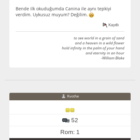
Bende ilk okuduğumda Canina ile aynı tepkiyi
verdim. Uykusuz muyum? Değilim.
Kayıtlı
to see world in a grain of sand
and a heaven in a wild flower
hold infinity in the palm of your hand
and eternity in an hour
-William Blake
Kvothe
52
Rom: 1