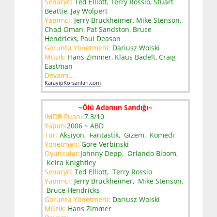
Senaryo:
Ted Elliott, Terry Rossio, Stuart
Beattie, Jay Wolpert
Yapımcı:
Jerry Bruckheimer, Mike Stenson,
Chad Oman, Pat Sandston, Bruce
Hendricks, Paul Deason
Görüntü Yönetmeni:
Dariusz Wolski
Müzik:
Hans Zimmer, Klaus Badelt, Craig
Eastman
Devamı...
KarayipKorsanları.com
~Ölü Adamın Sandığı~
IMDB Puanı:
7.3/10
Yapım:
2006 ~ ABD
Tür:
Aksiyon, Fantastik, Gizem, Komedi
Yönetmen:
Gore Verbinski
Oyuncular:
Johnny Depp, Orlando Bloom,
Keira Knightley
Senaryo:
Ted Elliott, Terry Rossio
Yapımcı:
Jerry Bruckheimer, Mike Stenson,
Bruce Hendricks
Görüntü Yönetmeni:
Dariusz Wolski
Müzik:
Hans Zimmer