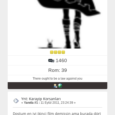
1460
Rom: 39
There ought to be a law against you
Ynt: Karayip Korsanları
«
Yanıtla #1 :
11 Eylül 2011, 23:24:39 »
Dostum en iyi ikinci film demişsin ama burada dört