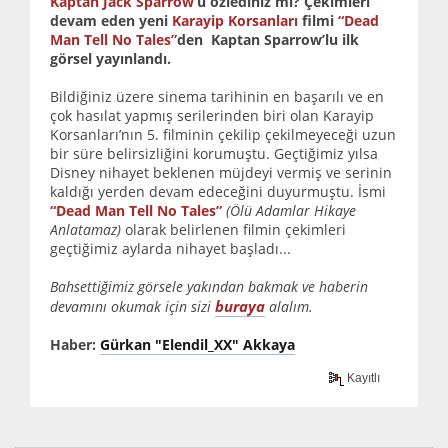
Kaptan Jack Sparrow
’u özlediniz mi? Çekimleri
devam eden yeni
Karayip Korsanları
filmi
“Dead
Man Tell No Tales”
den Kaptan Sparrow’lu ilk
görsel yayınlandı.
Bildiğiniz üzere sinema tarihinin en başarılı ve en
çok hasılat yapmış serilerinden biri olan Karayip
Korsanları’nın 5. filminin çekilip çekilmeyeceği uzun
bir süre belirsizliğini korumuştu. Geçtiğimiz yılsa
Disney nihayet beklenen müjdeyi vermiş ve serinin
kaldığı yerden devam edeceğini duyurmuştu. İsmi
“Dead Man Tell No Tales”
(Ölü Adamlar Hikaye
Anlatamaz)
olarak belirlenen filmin çekimleri
geçtiğimiz aylarda nihayet başladı...
Bahsettiğimiz görsele yakından bakmak ve haberin
buraya
devamını okumak için sizi
alalım.
Haber:
Gürkan "Elendil_XX" Akkaya
Kayıtlı