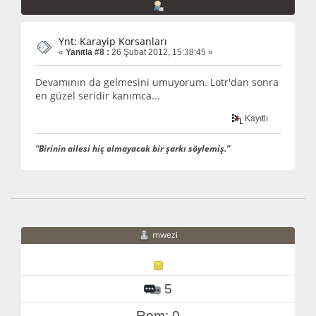
Ynt: Karayip Korsanları
«
Yanıtla #8 :
26 Şubat 2012, 15:38:45 »
Devamının da gelmesini umuyorum. Lotr'dan sonra
en güzel seridir kanımca...
Kayıtlı
“Birinin ailesi hiç olmayacak bir şarkı söylemiş.”
mwezi
5
Rom: 0