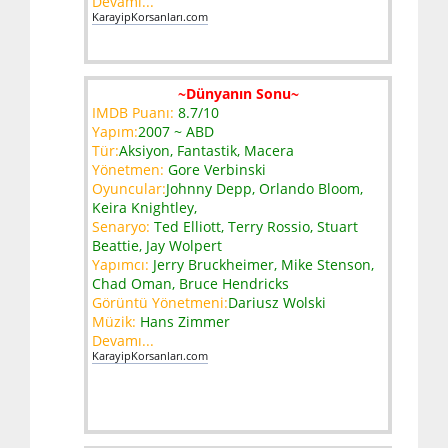
Devamı...
KarayipKorsanları.com
~Dünyanın Sonu~
IMDB Puanı:
8.7/10
Yapım:
2007 ~ ABD
Tür:
Aksiyon, Fantastik, Macera
Yönetmen:
Gore Verbinski
Oyuncular:
Johnny Depp, Orlando Bloom,
Keira Knightley,
Senaryo:
Ted Elliott, Terry Rossio, Stuart
Beattie, Jay Wolpert
Yapımcı:
Jerry Bruckheimer, Mike Stenson,
Chad Oman, Bruce Hendricks
Görüntü Yönetmeni:
Dariusz Wolski
Müzik:
Hans Zimmer
Devamı...
KarayipKorsanları.com