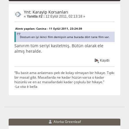
Ynt: Karayip Korsanları
«
Yanıtla #2 :
12 Eylül 2011, 02:13:18 »
Alıntı yapılan: Canina - 11 Eylül 2011, 23:24:39
Dostum en iyi ikinci film demişsin ama burada dört tane film var.
Sanırım tüm seriyi kastetmiş. Bütün olarak ele
almış heralde.
Kayıtlı
“Bu basit ama anlatması pek de kolay olmayan bir hikaye. Tıpkı
bir masal gibi. Masallarda ne kadar hüzün varsa o kadar
hüzünlü ve en az masallardaki kadar çoşkulu bir hikaye.”
-La vita è bella
Alorka Greenleaf