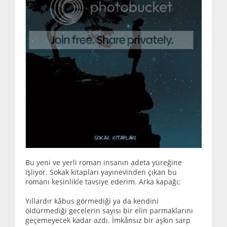
Bu yeni ve yerli roman insanın adeta yüreğine
işliyor. Sokak kitapları yayınevinden çıkan bu
romanı kesinlikle tavsiye ederim. Arka kapağı;
Yıllardır kâbus görmediği ya da kendini
öldürmediği gecelerin sayısı bir elin parmaklarını
geçemeyecek kadar azdı. İmkânsız bir aşkın sarp