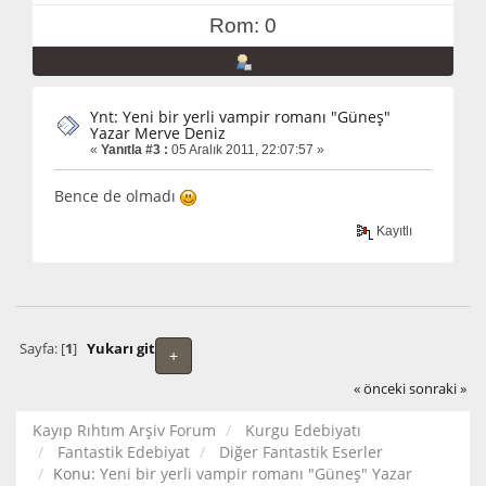
Rom: 0
Ynt: Yeni bir yerli vampir romanı "Güneş"
Yazar Merve Deniz
«
Yanıtla #3 :
05 Aralık 2011, 22:07:57 »
Bence de olmadı
Kayıtlı
Sayfa: [
1
]
Yukarı git
+
« önceki
sonraki »
Kayıp Rıhtım Arşiv Forum
Kurgu Edebiyatı
Fantastik Edebiyat
Diğer Fantastik Eserler
Konu:
Yeni bir yerli vampir romanı "Güneş" Yazar