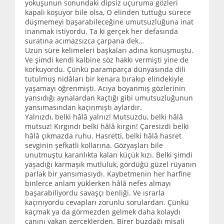
yokuşunun sonundaki dipsiz uçuruma gözleri
kapalı koşuyor bile olsa, O elinden tuttuğu sürece
düşmemeyi başarabileceğine umutsuzluğuna inat
inanmak istiyordu. Ta ki gerçek her defasında
suratına acımazsızca çarpana dek…
Uzun süre kelimeleri başkaları adına konuşmuştu.
Ve şimdi kendi kalbine söz hakkı vermişti yine de
korkuyordu. Çünkü paramparça dünyasında dili
tutulmuş nidâları bir kenara bırakıp elindekiyle
yaşamayı öğrenmişti. Acıya boyanmış gözlerinin
yansıdığı aynalardan kaçtığı gibi umutsuzluğunun
yansımasından kaçınmıştı aylardır.
Yalnızdı, belki hâlâ yalnız! Mutsuzdu, belki hâlâ
mutsuz! Kırgındı belki hâlâ kırgın! Çaresizdi belki
hâlâ çıkmazda ruhu. Hasretti, belki hâlâ hasret
sevginin şefkatli kollarına. Gözyaşları bile
unutmuştu karanlıkta kalan küçük kızı. Belki şimdi
yaşadığı karmaşık mutluluk, gördüğü güzel rüyanın
parlak bir yansımasıydı. Kaybetmenin her harfine
binlerce anlam yüklerken hâlâ nefes almayı
başarabiliyordu savaşçı benliği. Ve ısrarla
kaçınıyordu cevapları zorunlu sorulardan. Çünkü
kaçmak ya da görmezden gelmek daha kolaydı
canını yakan gerçeklerden. Birer buzdağı misali