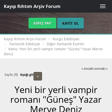
Kayıp Rıhtım Arşiv Forum
Toggle
naviga
GIRIŞ YAP
KAYIT OL
Kayıp Rıhtım Arşiv Forum
Kurgu Edebiyatı
Fantastik Edebiyat
Diğer Fantastik Eserler
Konu:
Yeni bir yerli vampir romanı "Güneş" Yazar Merve
Deniz
« önceki
sonraki »
Sayfa: [
1
]
Aşağı git
+
Yeni bir yerli vampir
romanı "Güneş" Yazar
Merve Deniz