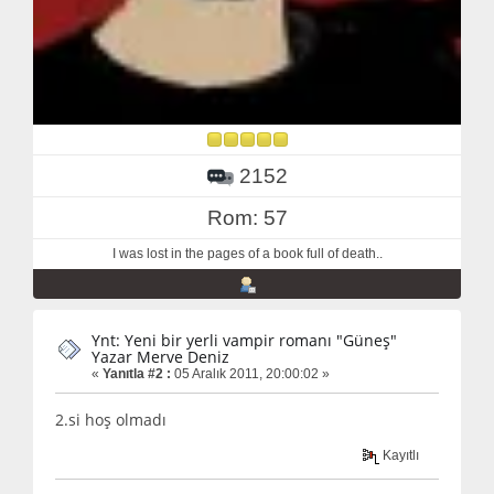
2152
Rom: 57
I was lost in the pages of a book full of death..
Ynt: Yeni bir yerli vampir romanı "Güneş"
Yazar Merve Deniz
«
Yanıtla #2 :
05 Aralık 2011, 20:00:02 »
2.si hoş olmadı
Kayıtlı