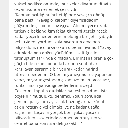
yükselmedikçe önünde, mucizeler diyarının dingin
okyanusunda ilerlemek çekiciydi.
“Kapının açıldığını fark ettiğinde yavaşça dönüp
bana baktı. “Yavaş ol kalbim” diye fısıldadım
göğsümde çırpınan savaşçıya. Gidemeyecek kadar
tutkuyla bağlandığım fakat gitmemi gerektirecek
kadar geçerli nedenlerimin olduğu bir şehir gibiydi
Rob. Gidemiyordum, kalamıyordum ama hep
biliyordum, ne olursa olsun o benim evimdi! Yavaş
adımlarla ona doğru yürüdüm. Uzattığı elini
tutmuştum farkında olmadan. Bir insana oranla çok
güçlü bile olsam, onun kollarında sonbaharı
karşılayan sararmış bir yaprak kadar narindi
titreyen bedenim. O benim güneşimdi ne yaparsam
yapayım yörüngesinden çıkamazdım. Bu gece söz,
ruhlarımızın yansıdığı bedenlerimizdeydi.
Gözlerimi kapatıp dudaklarına teslim oldum. İşte
böyle bir mutluluktu benimki. Yolun sonunda
gemimi parçalara ayıracak buzdağlarına, kör bir
aşkın rotasıyla yol almaktı ve ne kadar uzağa
kaçarsam kaçayım gerçek beni yakalayacaktı
biliyordum. Gözlerinde cenneti görmüştüm ve
cennet bana sonsuza dek yasaktı…”