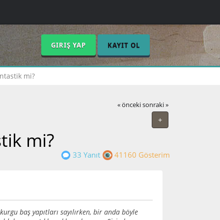
GIRIŞ YAP
KAYIT OL
ntastik mi?
« önceki
sonraki »
+
tik mi?
33 Yanıt
41160 Gösterim
urgu baş yapıtları sayılırken, bir anda böyle