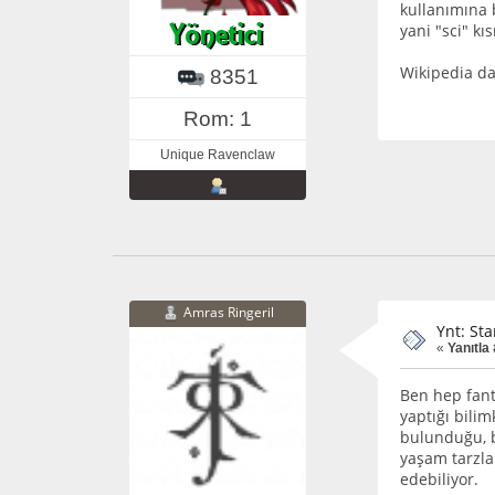
kullanımına b
yani "sci" kı
Wikipedia da
8351
Rom: 1
Unique Ravenclaw
Amras Ringeril
Ynt: St
«
Yanıtla 
Ben hep fant
yaptığı bilim
bulunduğu, b
yaşam tarzla
edebiliyor.