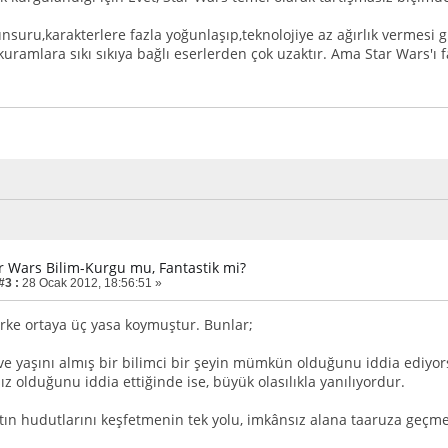
unsuru,karakterlere fazla yoğunlaşıp,teknolojiye az ağırlık vermesi
 kuramlara sıkı sıkıya bağlı eserlerden çok uzaktır. Ama Star Wars'ı
ar Wars Bilim-Kurgu mu, Fantastik mi?
#3 :
28 Ocak 2012, 18:56:51 »
arke ortaya üç yasa koymuştur. Bunlar;
e yaşını almış bir bilimci bir şeyin mümkün olduğunu iddia ediyorsa
z olduğunu iddia ettiğinde ise, büyük olasılıkla yanılıyordur.
n hudutlarını keşfetmenin tek yolu, imkânsız alana taaruza geçme