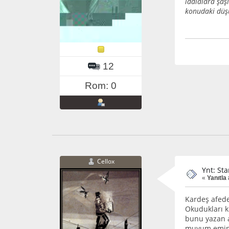
iddialara şaş
konudaki düşü
12
Rom: 0
Cellox
Ynt: St
«
Yanıtla 
Kardeş afede
Okudukları k
bunu yazan a
muyum emin d