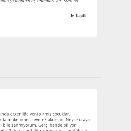
oldukça mantıklı açıklamaları var. Sizin bu
Kayıtlı
ında ergenliğe yeni girmiş çocuklar.
plarda mükemmel, severek okursan. Neyse oraya
ni bile sanmıyorum. Gerçi bende biliyor
eğil. Zaten eser bilim-kurgu amacı güdülerek