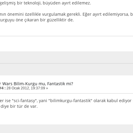
gelişmiş bir teknoloji, büyüden ayırt edilemez.
ın önemini özellikle vurgulamak gerekli. Eğer ayırt edilemiyorsa, b
urguyu öne çıkaran bir güzelliktir de.
ar Wars Bilim-Kurgu mu, Fantastik mi?
#4 :
28 Ocak 2012, 19:37:09 »
er ise "sci-fantasy", yani "bilimkurgu-fantastik" olarak kabul ediyor s
 diye bir tür de var.