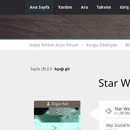
Ana Sayfa
Yardım
Ara
Takvim
Giriş
Kayıp Rıhtım Arşiv Forum
Kurgu Edebiyatı
Bi
Sayfa: [
1
]
2
3
Aşağı git
Star W
Özgür Ruh
Star Wa
«
:
28 Oca
Ekşi Sözlük't