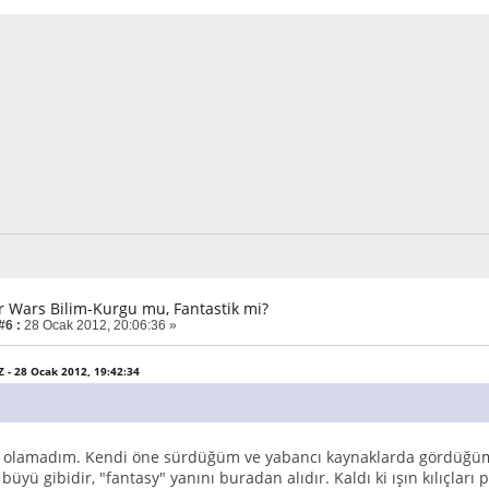
ar Wars Bilim-Kurgu mu, Fantastik mi?
#6 :
28 Ocak 2012, 20:06:36 »
OZ - 28 Ocak 2012, 19:42:34
 olamadım. Kendi öne sürdüğüm ve yabancı kaynaklarda gördüğüm "sc
 büyü gibidir, "fantasy" yanını buradan alıdır. Kaldı ki ışın kılıçları 