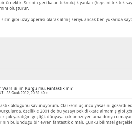
ir örnektir. Serinin geri kalan teknolojik yanları (hepsini tek tek 
smını oluşturur.
 sizin gibi uzay operası olarak almış seriyi, ancak ben yukarıda s
ar Wars Bilim-Kurgu mu, Fantastik mi?
#7 :
28 Ocak 2012, 20:31:40 »
astik olduğunu savunuyorum. Clarke'ın üçüncü yasasını gözardı e
kurgularda, özellikle 2001'de bu yasayı pek dikkate almamış gibi gör
ir çok yaratığın geçtiği, dünyaya çok benzeyen ama dünya olmayan
rının bulunduğu bir evren fantastik olmalı. Çünkü bilimsel gerçek