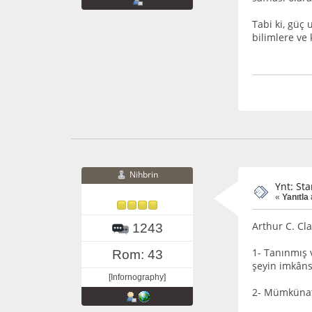
Tabi ki, güç 
bilimlere ve
Nihbrin
Ynt: St
«
Yanıtla 
Arthur C. Cl
1243
1- Tanınmış v
Rom: 43
şeyin imkânsı
[Infornography]
2- Mümkünatı