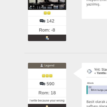
yazılmış.
142
Rom: -8
Legend
Ynt: St
«
Yanıtla 
590
Alıntı
Bilim kurgu ya
Rom: 18
I write because your wrong
Basit olarak 
safhası olar