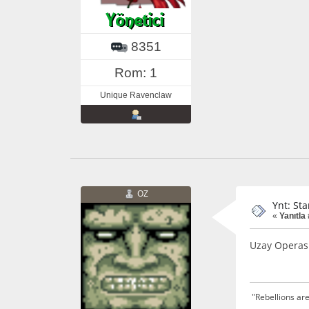
8351
Rom: 1
Unique Ravenclaw
OZ
Ynt: St
«
Yanıtla 
Uzay Operası
"Rebellions are