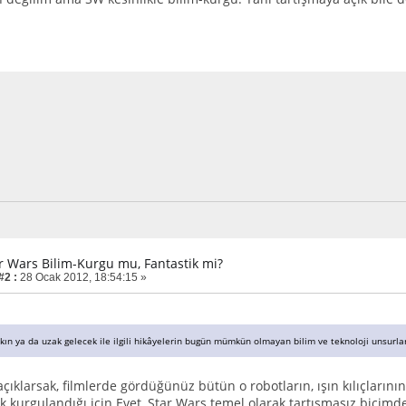
ar Wars Bilim-Kurgu mu, Fantastik mi?
#2 :
28 Ocak 2012, 18:54:15 »
kın ya da uzak gelecek ile ilgili hikâyelerin bugün mümkün olmayan bilim ve teknoloji unsurlar
açıklarsak, filmlerde gördüğünüz bütün o robotların, ışın kılıçlarının,
ak kurgulandığı için Evet, Star Wars temel olarak tartışmasız biçimd