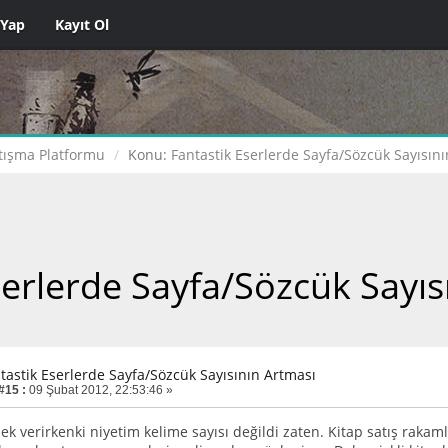
 Yap
Kayıt Ol
tışma Platformu
Konu:
Fantastik Eserlerde Sayfa/Sözcük Sayısın
serlerde Sayfa/Sözcük Sayıs
ntastik Eserlerde Sayfa/Sözcük Sayısının Artması
#15 :
09 Şubat 2012, 22:53:46 »
nek verirkenki niyetim kelime sayısı değildi zaten. Kitap satış rakaml