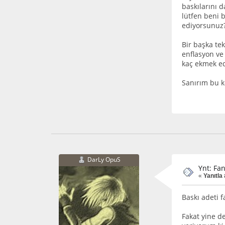
baskılarını 
lütfen beni b
ediyorsunuz
Bir başka tek
enflasyon ve 
kaç ekmek ediy
Sanırım bu k
DarLy OpuS
Ynt: Fa
«
Yanıtla 
Baskı adeti
Fakat yine d