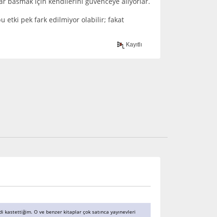
lar basmak için kendilerini güvenceye alıyorlar.
 etki pek fark edilmiyor olabilir; fakat
Kayıtlı
ydi kastettiğim. O ve benzer kitaplar çok satınca yayınevleri