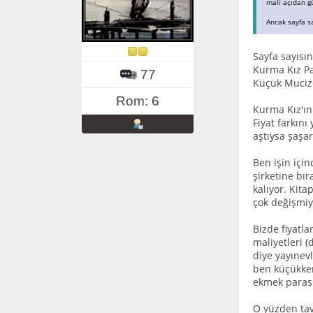
mali açıdan gü
Ancak sayfa sa
Sayfa sayısın
Kurma Kız Pa
77
Küçük Mucize
Rom: 6
Kurma Kız'ın
Fiyat farkını
aştıysa şaşa
Ben işin için
şirketine bır
kalıyor. Kit
çok değişmiy
Bizde fiyatl
maliyetleri (
diye yayınev
ben küçükken
ekmek parası
O yüzden tav