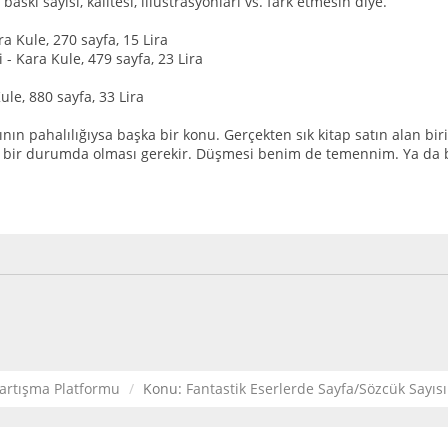
baskı sayısı, kalitesi, illüstrasyonları vs. fark etmesin diye.
ra Kule, 270 sayfa, 15 Lira
i - Kara Kule, 479 sayfa, 23 Lira
ule, 880 sayfa, 33 Lira
rının pahalılığıysa başka bir konu. Gerçekten sık kitap satın alan bir
i bir durumda olması gerekir. Düşmesi benim de temennim. Ya da b
artışma Platformu
Konu:
Fantastik Eserlerde Sayfa/Sözcük Sayıs