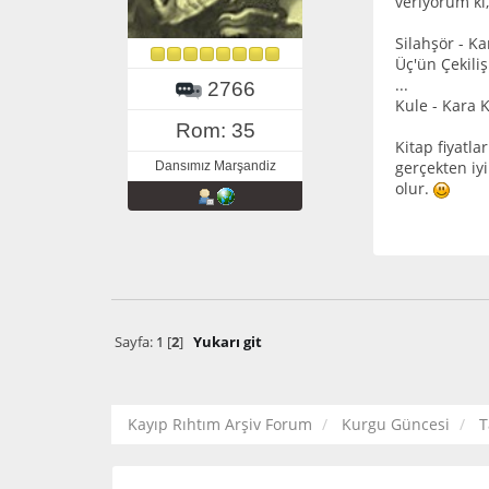
veriyorum ki, 
Silahşör - Ka
Üç'ün Çekiliş
...
2766
Kule - Kara K
Rom: 35
Kitap fiyatla
gerçekten iy
Dansımız Marşandiz
olur.
Sayfa:
1
[
2
]
Yukarı git
Kayıp Rıhtım Arşiv Forum
Kurgu Güncesi
T