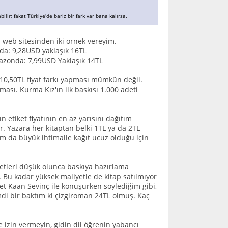
lir; fakat Türkiye'de bariz bir fark var bana kalırsa.
ın web sitesinden iki örnek vereyim.
da: 9,28USD yaklaşık 16TL
azonda: 7,99USD Yaklaşık 14TL
10,50TL fiyat farkı yapması mümkün değil.
ması. Kurma Kız'ın ilk baskısı 1.000 adeti
 etiket fiyatının en az yarısını dağıtım
or. Yazara her kitaptan belki 1TL ya da 2TL
am da büyük ihtimalle kağıt ucuz olduğu için
detleri düşük olunca baskıya hazırlama
r. Bu kadar yüksek maliyetle de kitap satılmıyor
et Kaan Sevinç ile konuşurken söylediğim gibi,
di bir baktım ki çizgiroman 24TL olmuş. Kaç
 izin vermeyin, gidin dil öğrenin yabancı