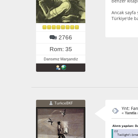
benzer kitapl
Ancak sayfa s
Türkiye'de ba
2766
Rom: 35
Dansımız Marşandiz
TurkceBKF
Ynt: Fa
«
Yanıtla 
Alıntı yapılan: 
Twilight'ı örn