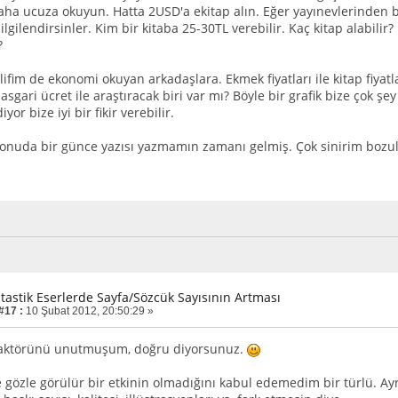
daha ucuza okuyun. Hatta 2USD'a ekitap alın. Eğer yayınevlerinden bi
ilgilendirsinler. Kim bir kitaba 25-30TL verebilir. Kaç kitap alabilir?
?
lifim de ekonomi okuyan arkadaşlara. Ekmek fiyatları ile kitap fiyatlar
asgari ücret ile araştıracak biri var mı? Böyle bir grafik bize çok şe
or bize iyi bir fikir verebilir.
onuda bir günce yazısı yazmamın zamanı gelmiş. Çok sinirim boz
ntastik Eserlerde Sayfa/Sözcük Sayısının Artması
#17 :
10 Şubat 2012, 20:50:29 »
 faktörünü unutmuşum, doğru diyorsunuz.
e gözle görülür bir etkinin olmadığını kabul edemedim bir türlü. Ay