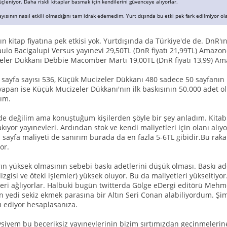
çleniyor. Daha riskli kitaplar basmak için kendilerini güvenceye alıyorlar.
yısının nasıl etkili olmadığını tam idrak edemedim. Yurt dışında bu etki pek fark edilmiyor olabi
ın kitap fiyatına pek etkisi yok. Yurtdışında da Türkiye'de de. DnR'
ulo Bacigalupi Versus yayınevi 29,50TL (DnR fiyatı 21,99TL) Amazon
ler Dükkanı Debbie Macomber Martı 19,00TL (DnR fiyatı 13,99) Am
 sayfa sayısı 536, Küçük Mucizeler Dükkanı 480 sadece 50 sayfanın 
 yapan ise Küçük Mucizeler Dükkanı'nın ilk baskısının 50.000 adet ol
rım.
de değilim ama konuştuğum kişilerden şöyle bir şey anladım. Kitabın
akıyor yayınevleri. Ardından stok ve kendi maliyetleri için olanı alıy
ap sayfa maliyeti de sanırım burada da en fazla 5-6TL gibidir.Bu rak
or.
arın yüksek olmasının sebebi baskı adetlerini düşük olması. Baskı a
dizgisi ve öteki işlemler) yüksek oluyor. Bu da maliyetleri yükseltiyo
leri ağlıyorlar. Halbuki bugün twitterda Gölge eDergi editörü Mehm
 yedi sekiz ekmek parasına bir Altın Seri Conan alabiliyordum. Şim
 ediyor hesaplasanıza.
siyem bu beceriksiz yayınevlerinin bizim sırtımızdan geçinmelerine