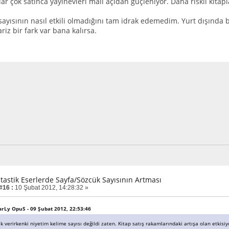
ar çok satınca yayınevleri mali açıdan güçleniyor. Daha riskli kitap
ayısının nasıl etkili olmadığını tam idrak edemedim. Yurt dışında bu
riz bir fark var bana kalırsa.
ntastik Eserlerde Sayfa/Sözcük Sayısının Artması
#16 :
10 Şubat 2012, 14:28:32 »
DarLy OpuS - 09 Şubat 2012, 22:53:46
ek verirkenki niyetim kelime sayısı değildi zaten. Kitap satış rakamlarındaki artışa olan etkisi