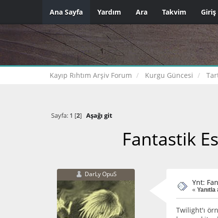
Ana Sayfa
Yardım
Ara
Takvim
Giriş
Kayıp Rıhtım Arşiv Forum
Kurgu Güncesi
Tar
Sayfa:
1
[
2
]
Aşağı git
Fantastik E
DarLy OpuS
Ynt: Fa
«
Yanıtla 
Twilight'ı ör