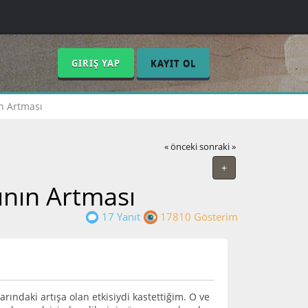
GIRIŞ YAP
KAYIT OL
ın Artması
« önceki
sonraki »
+
ının Artması
17 Yanıt
17810 Gösterim
arındaki artışa olan etkisiydi kastettiğim. O ve