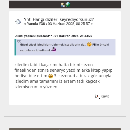
Ynt: Hangi dizileri seyrediyorsunuz?
«
Yanıtla #36 :
03 Haziran 2008, 00:25:57 »
Alıntı yapılan: pleasant^^ - 01 Haziran 2008, 21:33:20
Güzel güzel izlediklerin,izlemek istediklerin de..
PB'in önceki
sezonlarını izledin mi
ziledim tabiii kaçar mı hatta birini sezon
finaalinden sonra senaryo yazdım arka kitap yapıp
hediye bile ettim
3. sezonud a biraz göz ucuyla
izledim ama tamamını izlersem tadı kaçıcak
izlemiyorum o yüzden
Kayıtlı