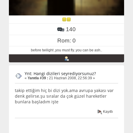
140
Rom: 0
before twilight ,you must fly..you can be ash..
Ynt: Hangi dizileri seyrediyorsunuz?
«
Yanıtla #39 :
21 Haziran 2008, 22:56:39 »
takip ettiğim hiç bi dizi yok.ama avrupa yakası var
denk gelirse.şu sıralar da çok güzel hareketler
bunlara başladım işte
Kayıtlı