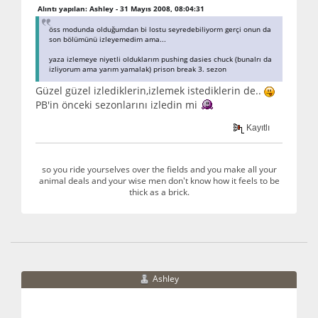
Alıntı yapılan: Ashley - 31 Mayıs 2008, 08:04:31
öss modunda olduğumdan bi lostu seyredebiliyorm gerçi onun da
son bölümünü izleyemedim ama...
yaza izlemeye niyetli olduklarım pushing dasies chuck (bunalrı da
izliyorum ama yarım yamalak) prison break 3. sezon
Güzel güzel izlediklerin,izlemek istediklerin de..
PB'in önceki sezonlarını izledin mi
Kayıtlı
so you ride yourselves over the fields and you make all your
animal deals and your wise men don't know how it feels to be
thick as a brick.
Ashley