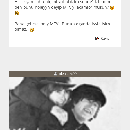
Hii.. İsyan ruhu hiç mi yok abizim sende? İzlemem
ben bunu holeyyn deyip MTV'yi açamıor musun?
Bana gelirse, only MTV.. Bunun dışında tvyle işim
olmaz..
Kayıtlı
pleasant^^