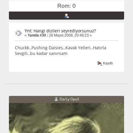
Rom: 0
Ynt: Hangi dizileri seyrediyorsunuz?
«
Yanıtla #30 :
26 Mayıs 2008, 20:48:23 »
Chuckk..Pushing Daisies..Kavak Yelleri..Hatırla
Sevgili..bu kadar sanırsam
Kayıtlı
DarLy OpuS