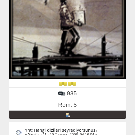
935
Rom: 5
Ynt: Hangi dizileri seyrediyorsunuz?
«
Yanıtla #41 :
10 Temmuz 2008, 04:16:04 »