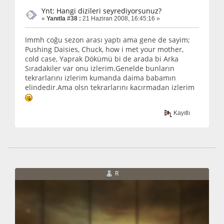
Ynt: Hangi dizileri seyrediyorsunuz?
«
Yanıtla #38 :
21 Haziran 2008, 16:45:16 »
Immh coğu sezon arası yaptı ama gene de sayim;
Pushing Daisies, Chuck, how i met your mother,
cold case, Yaprak Dökümü bi de arada bi Arka
Sıradakiler var onu izlerim.Genelde bunların
tekrarlarını izlerim kumanda daima babamın
elindedir.Ama olsn tekrarlarını kacırmadan izlerim
Kayıtlı
R