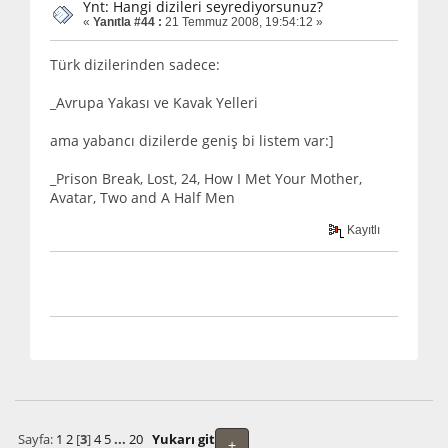
Ynt: Hangi dizileri seyrediyorsunuz?
«
Yanıtla #44 :
21 Temmuz 2008, 19:54:12 »
Türk dizilerinden sadece:
_Avrupa Yakası ve Kavak Yelleri
ama yabancı dizilerde geniş bi listem var:]
_Prison Break, Lost, 24, How I Met Your Mother,
Avatar, Two and A Half Men
Kayıtlı
Sayfa:
1
2
[
3
]
4
5
...
20
Yukarı git
+