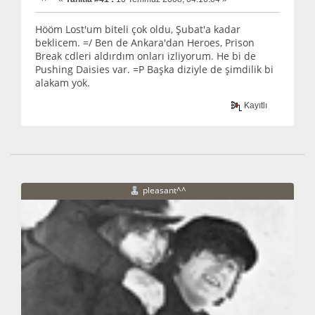
Hööm Lost'um biteli çok oldu, Şubat'a kadar
beklicem. =/ Ben de Ankara'dan Heroes, Prison
Break cdleri aldırdım onları izliyorum. He bi de
Pushing Daisies var. =P Başka diziyle de şimdilik bi
alakam yok.
Kayıtlı
pleasant^^