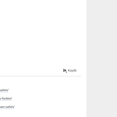
Kayıtlı
sahin/
-forbin/
kan-sahin/