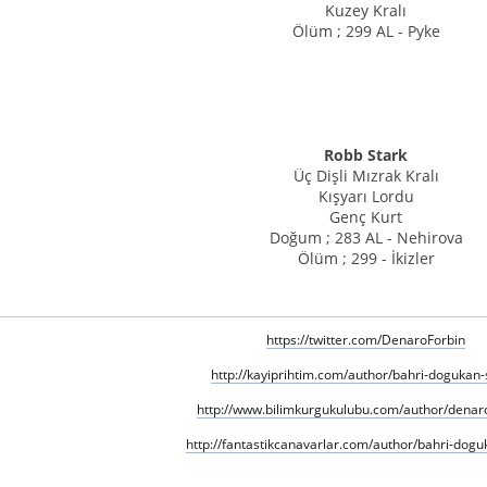
Kuzey Kralı
Ölüm ; 299 AL - Pyke
Robb Stark
Üç Dişli Mızrak Kralı
Kışyarı Lordu
Genç Kurt
Doğum ; 283 AL - Nehirova
Ölüm ; 299 - İkizler
https://twitter.com/DenaroForbin
http://kayiprihtim.com/author/bahri-dogukan-
http://www.bilimkurgukulubu.com/author/denaro
http://fantastikcanavarlar.com/author/bahri-dogu