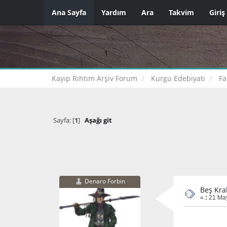
Ana Sayfa
Yardım
Ara
Takvim
Giriş
Kayıp Rıhtım Arşiv Forum
Kurgu Edebiyatı
Fa
Sayfa: [
1
]
Aşağı git
Denaro Forbin
Beş Kra
«
:
21 May