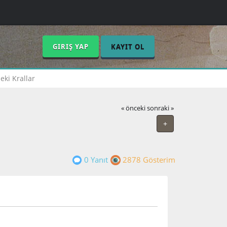
GIRIŞ YAP
KAYIT OL
eki Krallar
« önceki
sonraki »
+
0 Yanıt
2878 Gösterim