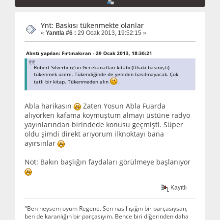
Ynt: Baskısı tükenmekte olanlar
«
Yanıtla #6 :
29 Ocak 2013, 19:52:15 »
Alıntı yapılan: Fırtınakıran - 29 Ocak 2013, 18:36:21
Robert Silverberg'ün Gecekanatları kitabı (İthaki basmıştı)
tükenmek üzere. Tükendiğinde de yeniden basılmayacak. Çok
tatlı bir kitap. Tükenmeden alın
.
Abla harikasın
Zaten Yosun Abla Fuarda
alıyorken kafama koymuştum almayı üstüne radyo
yayınlarından birindede konusu geçmişti. Süper
oldu şimdi direkt arıyorum ilknoktayı bana
ayırsınlar
Not: Bakın başlığın faydaları görülmeye başlanıyor
Kayıtlı
"Ben neysem oyum Regene. Sen nasıl ışığın bir parçasıysan,
ben de karanlığın bir parçasıyım. Bence biri diğerinden daha