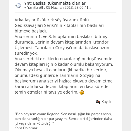
Ynt: Baskısı tükenmekte olanlar
«
Yanıtla #9 :
05 Haziran 2013, 23:06:41 »
Arkadaşlar üzülerek söylüyorum, ünlü
Gediksavaşları Serisi'nin kitaplarının baskıları
bitmeye başladı.
Ana serinin 1. ve 3. kitaplarının baskıları bitmiş
durumda. Serinin devam kitaplarından Krondor
Üçlemesi: Tanrıların Gözyaşı'nın da baskısı uzun
süredir yok.
Ana serideki eksiklerin onarılacağını düşünsemde
devam kitapları için o kadar olumlu bakamıyorum.
Okumaya hevesli olanların (ki harika bir seridir,
önümüzdeki günlerde Tanrıların Gözyaşı'na
başlıyorum) ana seriyi hızlıca okuyup devam etme
kararı alırlarsa devam kitaplarını en kısa sürede
temin etmelerini tavsiye ederim.
Kayıtlı
"Ben neysem oyum Regene. Sen nasıl ışığın bir parçasıysan,
ben de karanlığın bir parçasıyım. Bence biri diğerinden daha
iyi veya daha kötü değil"
Kara Dalamar