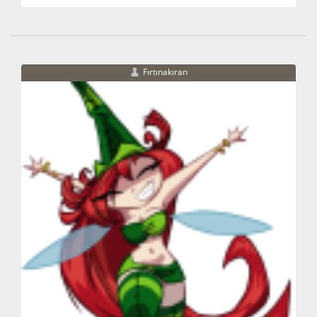
Fırtınakıran