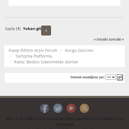
Sayfa: [
1
]
Yukarı git
+
« önceki
sonraki »
Kayıp Rıhtım Arşiv Forum
Kurgu Güncesi
Tartışma Platformu
Konu:
Baskısı tükenmekte olanlar
Gitmek istediğiniz yer:
SMF 2.0.19
|
SMF © 2017
,
Simple Machines
|
Seo4Smf 2.0 © SmfMod.Com
|
Smf Destek