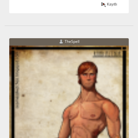
Kayıtlı
TheSpell