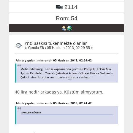
2114
Rom: 54
Ynt: Baskısı tükenmekte olanlar
«
Yanıtla #8 :
05 Haziran 2013, 02:29:55 »
Alıntı yapılan: minrand - 05 Haziran 2013, 02:24:42
Metis bilimkurgu serisi kapsamında çevrilen Philip K Dick'in Alfa
Ayının Kabileleri, Yüksek Şatodaki Adam, Gökteki Göz ve Vulcan'ın
Çekici isimli kitaplar an itibariyle
şu
rada satılıyor.
40 lira nedir arkadaş ya. Küstüm almıyorum.
Alıntı yapılan: minrand - 05 Haziran 2013, 02:24:42
SPOILER:
GÖSTER