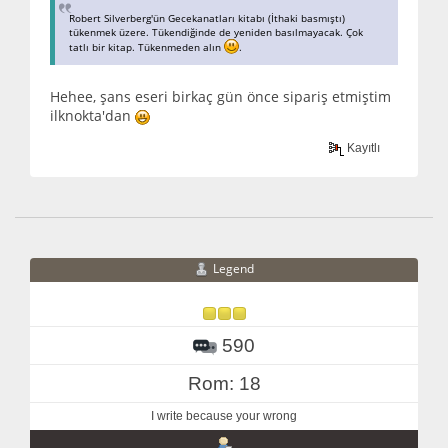
Robert Silverberg'ün Gecekanatları kitabı (İthaki basmıştı)
tükenmek üzere. Tükendiğinde de yeniden basılmayacak. Çok
tatlı bir kitap. Tükenmeden alın
.
Hehee, şans eseri birkaç gün önce sipariş etmiştim
ilknokta'dan
Kayıtlı
Legend
590
Rom: 18
I write because your wrong