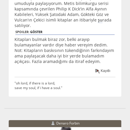
umuduyla paylaşıyorum. Metis bilimkurgu serisi
kapsamında çevrilen Philip K Dick'in Alfa Ayının
Kabileleri, Yüksek Şatodaki Adam, Gökteki Göz ve
Vulcan'ın Çekici isimli kitaplar an itibariyle
şu
rada
satılıyor.
SPOILER:
GÖSTER
Kitapları bulmak biraz zor,
belki arayıp
bulamayanlar vardır diye haber vereyim dedim.
Not: Kitapların baskısının tükendiğinin farkındayım
ama paylaşacak daha iyi bir yerde bulamadım
açıkçası. Fazla aramadığımı da itiraf edeyim.
Kayıtlı
"oh lord, if there is a lord,
save my soul, if i have a soul."
Denaro Forbin