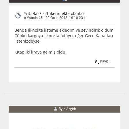
Ynt: Baskısı tükenmekte olanlar
«
Yanıtla #5 :
29 Ocak 2013, 19:10:23 »
Bende ilknokta listeme ekledim ve sevindirik oldum.
Çünkü kargoyu ilknokta ödüyor eğer Gece Kanatları
listenizdeyse.
Kitap iki liraya gelmiş oldu.
Kayıtlı
Ryld Argith