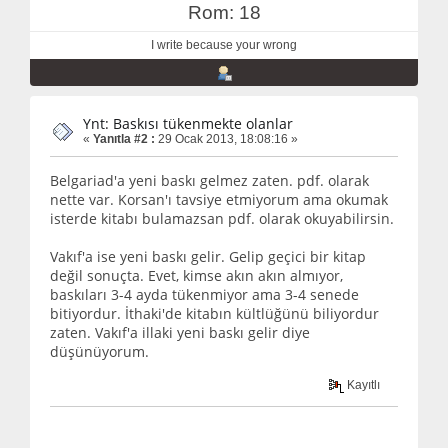
Rom: 18
I write because your wrong
Ynt: Baskısı tükenmekte olanlar
«
Yanıtla #2 :
29 Ocak 2013, 18:08:16 »
Belgariad'a yeni baskı gelmez zaten. pdf. olarak
nette var. Korsan'ı tavsiye etmiyorum ama okumak
isterde kitabı bulamazsan pdf. olarak okuyabilirsin.
Vakıf'a ise yeni baskı gelir. Gelip geçici bir kitap
değil sonuçta. Evet, kimse akın akın almıyor,
baskıları 3-4 ayda tükenmiyor ama 3-4 senede
bitiyordur. İthaki'de kitabın kültlüğünü biliyordur
zaten. Vakıf'a illaki yeni baskı gelir diye
düşünüyorum.
Kayıtlı