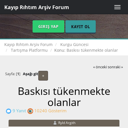
Kayıp Rıhtım Arşiv Forum
Toggle
naviga
GIRIŞ YAP
KAYIT OL
Kayıp Rıhtım Arşiv Forum
Kurgu Güncesi
Tartışma Platformu
Konu:
Baskısı tükenmekte olanlar
« önceki
sonraki »
Sayfa: [
1
]
Aşağı git
+
Baskısı tükenmekte
olanlar
9 Yanıt
10240 Gösterim
Ryld Argith