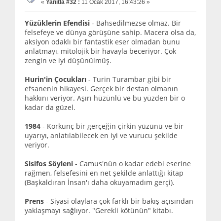
«
Yanıtla #32 :
11 Ocak 2017, 16:43:26 »
Yüzüklerin Efendisi
- Bahsedilmezse olmaz. Bir
felsefeye ve dünya görüşüne sahip. Macera olsa da,
aksiyon odaklı bir fantastik eser olmadan bunu
anlatmayı, mitolojik bir havayla beceriyor. Çok
zengin ve iyi düşünülmüş.
Hurin'in Çocukları
- Turin Turambar gibi bir
efsanenin hikayesi. Gerçek bir destan olmanın
hakkını veriyor. Aşırı hüzünlü ve bu yüzden bir o
kadar da güzel.
1984
- Korkunç bir gerçeğin çirkin yüzünü ve bir
uyarıyı, anlatılabilecek en iyi ve vurucu şekilde
veriyor.
Sisifos Söyleni
- Camus'nün o kadar edebi eserine
rağmen, felsefesini en net şekilde anlattığı kitap
(Başkaldıran İnsan'ı daha okuyamadım gerçi).
Prens
- Siyasi olaylara çok farklı bir bakış açısından
yaklaşmayı sağlıyor. "Gerekli kötünün" kitabı.