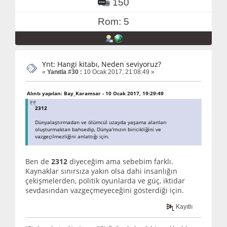
150
Rom: 5
Ynt: Hangi kitabı, Neden seviyoruz?
«
Yanıtla #30 :
10 Ocak 2017, 21:08:49 »
Alıntı yapılan: Bay_Karamsar - 10 Ocak 2017, 19:29:49
2312
Dünyalaştırmadan ve ölümcül uzayda yaşama alanları
oluşturmaktan bahsedip, Dünya'mızın biricikliğini ve
vazgeçilmezliğini anlattığı için.
Ben de
2312
diyeceğim ama sebebim farklı.
Kaynaklar sınırsıza yakın olsa dahi insanlığın
çekişmelerden, politik oyunlarda ve güç, iktidar
sevdasından vazgeçmeyeceğini gösterdiği için.
Kayıtlı