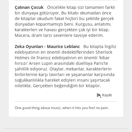
Çalınan Çocuk
Öncelikle kitap sizi tamamen farklı
bir dünyaya götürüyor. Bu kitabı okumadan önce
de kitaplar okudum fakat hiçbiri bu şekilde gerçek
dünyadan koparmamıştı beni. Kurgusu, anlatımı,
karakterleri ve havası gerçekten çok iyi bir kitap.
Macera, dram tarzı sevenlere tavsiye ederim.
Zeka Oyunları - Maurice Leblanc
Bu kitapta İngiliz
edebiyatının en önemli dedektiflerinden Sherlock
Holmes ile Fransız edebiyatının en önemli 'kibar
hırsızı' Arsen Lupin arasındaki düelloya Paris'te
şahitlik ediyoruz. Olaylar, mekanlar, karakterlerin
birbirlerine karşı tavırları ve yaşananlar karşısında
soğukkanlılıkla hareket edişleri insanı şaşırtacak
nitelikte. Gerçekten beğendiğim bir kitaptır.
Kayıtlı
One good thing about music, when it hits you feel no pain.