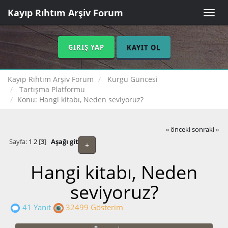
Kayıp Rıhtım Arşiv Forum
Toggle
naviga
GIRIŞ YAP
KAYIT OL
Kayıp Rıhtım Arşiv Forum
Kurgu Güncesi
Tartışma Platformu
Konu:
Hangi kitabı, Neden seviyoruz?
« önceki
sonraki »
Sayfa:
1
2
[
3
]
Aşağı git
+
Hangi kitabı, Neden
seviyoruz?
41 Yanıt
32499 Gösterim