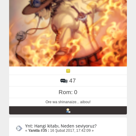
47
Rom: 0
Ore wa shinanaize... aibou!
Ynt: Hangi kitabı, Neden seviyoruz?
«
Yanıtla #35 :
16 Şubat 2017, 17:42:09 »