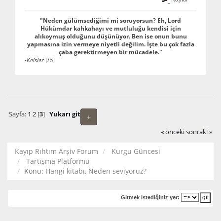
"Neden gülümsediğimi mi soruyorsun? Eh, Lord
Hükümdar kahkahayı ve mutluluğu kendisi için
alıkoymuş olduğunu düşünüyor. Ben ise onun bunu
yapmasına izin vermeye niyetli değilim. İşte bu çok fazla
çaba gerektirmeyen bir mücadele."
-Kelsier
[/b]
Sayfa:
1
2
[
3
]
Yukarı git
+
« önceki
sonraki »
Kayıp Rıhtım Arşiv Forum
Kurgu Güncesi
Tartışma Platformu
Konu:
Hangi kitabı, Neden seviyoruz?
Gitmek istediğiniz yer: