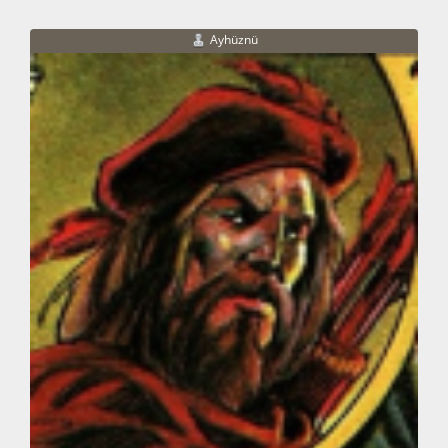
Ayhüznü