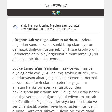
̿̿ ̿̿ ̿̿ ̿'̿'\̵͇̿̿\з= ( ▀ ͜͞ʖ▀) =ε/̵͇̿̿/’̿’̿ ̿ ̿̿
Ynt: Hangi kitabı, Neden seviyoruz?
«
Yanıtla #41 :
01 Ekim 2017, 13:53:35 »
Rüzgarın Adı ve Bilge Adamın Korkusu
- Adeta
başından sonuna kadar sanki kitap okumuyorum
da müzik dinliyormuşum gibi bir hisse kapılıyorum.
Betimlemeler'in, olay örgüsü'nün mükemmelliği, su
gibi akan bir kitap ve Denna...
Locke Lamora'nın Yalanları
- Zekice yazılmış ve
diyaloglarda çok iyi kullanılmış zevkli küfürleri, yer-
altı dünyasını aktarış biçimi ve bir çetenin -normal
hırsızlardan farklı olan bir çetenin- yaşamını
anlatan harika bir eser. Fantastik yönden
bakıldığında (ilk kitabın sonu ve üçüncü kitap hariç)
oldukça yetersiz olduğunu kabul ediyorum. Ancak
biz Centilmen Piçler severler veya ben bu kitabı ve
seriyi fantastik ögeleri veya büyü sistemi için değil
dünyası, karakteri, hikayeyi işleyiş biçimi ve daha