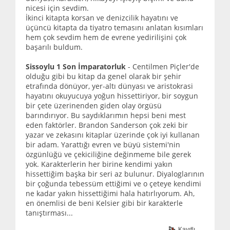
nicesi için sevdim.
İkinci kitapta korsan ve denizcilik hayatını ve
üçüncü kitapta da tiyatro temasını anlatan kısımları
hem çok sevdim hem de evrene yedirilişini çok
başarılı buldum.
Sissoylu 1 Son İmparatorluk
- Centilmen Piçler'de
olduğu gibi bu kitap da genel olarak bir şehir
etrafında dönüyor, yer-altı dünyası ve aristokrasi
hayatını okuyucuya yoğun hissettiriyor, bir soygun
bir çete üzerinenden giden olay örgüsü
barındırıyor. Bu saydıklarımın hepsi beni mest
eden faktörler. Brandon Sanderson çok zeki bir
yazar ve zekasını kitaplar üzerinde çok iyi kullanan
bir adam. Yarattığı evren ve büyü sistemi'nin
özgünlüğü ve çekiciliğine değinmeme bile gerek
yok. Karakterlerin her birine kendimi yakın
hissettiğim başka bir seri az bulunur. Diyaloglarının
bir çoğunda tebessüm ettiğimi ve o çeteye kendimi
ne kadar yakın hissettiğimi hala hatırlıyorum. Ah,
en önemlisi de beni Kelsier gibi bir karakterle
tanıştırması...
Kayıtlı