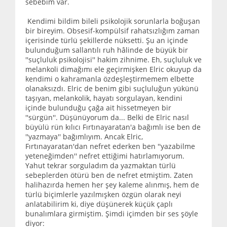
sebebim var.
Kendimi bildim bileli psikolojik sorunlarla boğuşan
bir bireyim. Obsesif-kompülsif rahatsızlığım zaman
içerisinde türlü şekillerde nüksetti. Şu an içinde
bulunduğum sallantılı ruh hâlinde de büyük bir
''suçluluk psikolojisi'' hakim zihnime. Eh, suçluluk ve
melankoli dimağımı ele geçirmişken Elric okuyup da
kendimi o kahramanla özdeşleştirmemem elbette
olanaksızdı. Elric de benim gibi suçluluğun yükünü
taşıyan, melankolik, hayatı sorgulayan, kendini
içinde bulunduğu çağa ait hissetmeyen bir
''sürgün''. Düşünüyorum da... Belki de Elric nasıl
büyülü rün kılıcı Fırtınayaratan'a bağımlı ise ben de
''yazmaya'' bağımlıyım. Ancak Elric,
Fırtınayaratan'dan nefret ederken ben ''yazabilme
yeteneğimden'' nefret ettiğimi hatırlamıyorum.
Yahut tekrar sorguladım da yazmaktan türlü
sebeplerden ötürü ben de nefret etmiştim. Zaten
halihazırda hemen her şey kaleme alınmış, hem de
türlü biçimlerle yazılmışken özgün olarak neyi
anlatabilirim ki, diye düşünerek küçük çaplı
bunalımlara girmiştim. Şimdi içimden bir ses şöyle
diyor: