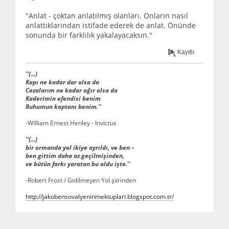
''Anlat - çoktan anlatılmış olanları. Onların nasıl
anlattıklarından istifade ederek de anlat. Önünde
sonunda bir farklılık yakalayacaksın.''
Kayıtlı
''(...)
Kapı ne kadar dar olsa da
Cezalarım ne kadar ağır olsa da
Kaderimin efendisi benim
Ruhumun kaptanı benim.''
-William Ernest Henley - Invictus
''(...)
bir ormanda yol ikiye ayrıldı, ve ben –
ben gittim daha az geçilmişinden,
ve bütün farkı yaratan bu oldu işte.''
-Robert Frost / Gidilmeyen Yol şiirinden
http://jakobensovalyeninmektuplari.blogspot.com.tr/