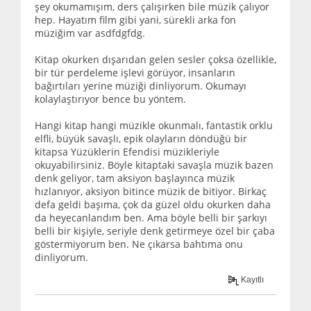
şey okumamışım, ders çalışırken bile müzik çalıyor
hep. Hayatım film gibi yani, sürekli arka fon
müziğim var asdfdgfdg.
Kitap okurken dışarıdan gelen sesler çoksa özellikle,
bir tür perdeleme işlevi görüyor, insanların
bağırtıları yerine müziği dinliyorum. Okumayı
kolaylaştırıyor bence bu yöntem.
Hangi kitap hangi müzikle okunmalı, fantastik orklu
elfli, büyük savaşlı, epik olayların döndüğü bir
kitapsa Yüzüklerin Efendisi müzikleriyle
okuyabilirsiniz. Böyle kitaptaki savaşla müzik bazen
denk geliyor, tam aksiyon başlayınca müzik
hızlanıyor, aksiyon bitince müzik de bitiyor. Birkaç
defa geldi başıma, çok da güzel oldu okurken daha
da heyecanlandım ben. Ama böyle belli bir şarkıyı
belli bir kişiyle, seriyle denk getirmeye özel bir çaba
göstermiyorum ben. Ne çıkarsa bahtıma onu
dinliyorum.
Kayıtlı