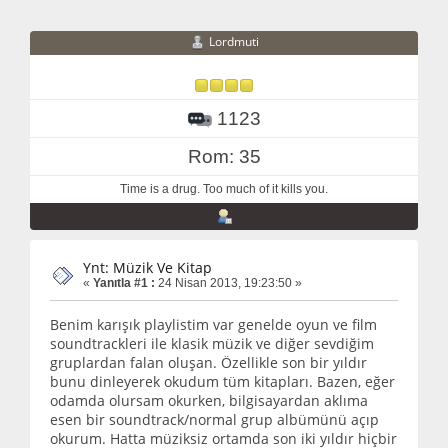
Lordmuti
1123
Rom: 35
Time is a drug. Too much of it kills you.
Ynt: Müzik Ve Kitap
«
Yanıtla #1 :
24 Nisan 2013, 19:23:50 »
Benim karışık playlistim var genelde oyun ve film
soundtrackleri ile klasik müzik ve diğer sevdiğim
gruplardan falan oluşan. Özellikle son bir yıldır
bunu dinleyerek okudum tüm kitapları. Bazen, eğer
odamda olursam okurken, bilgisayardan aklıma
esen bir soundtrack/normal grup albümünü açıp
okurum. Hatta müziksiz ortamda son iki yıldır hiçbir