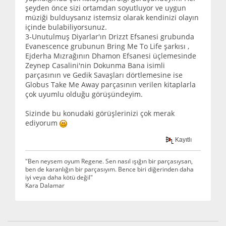
şeyden önce sizi ortamdan soyutluyor ve uygun
müziği bulduysanız istemsiz olarak kendinizi olayın
içinde bulabiliyorsunuz.
3-Unutulmuş Diyarlar'ın Drizzt Efsanesi grubunda
Evanescence grubunun Bring Me To Life şarkısı ,
Ejderha Mızrağının Dhamon Efsanesi üçlemesinde
Zeynep Casalini'nin Dokunma Bana isimli
parçasının ve Gedik Savaşları dörtlemesine ise
Globus Take Me Away parçasının verilen kitaplarla
çok uyumlu olduğu görüşündeyim.
Sizinde bu konudaki görüşlerinizi çok merak
ediyorum
Kayıtlı
"Ben neysem oyum Regene. Sen nasıl ışığın bir parçasıysan,
ben de karanlığın bir parçasıyım. Bence biri diğerinden daha
iyi veya daha kötü değil"
Kara Dalamar