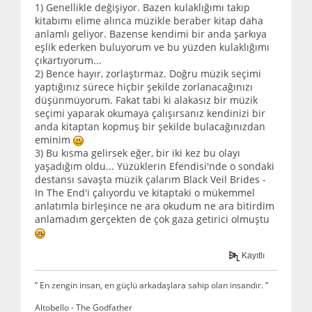
1) Genellikle değişiyor. Bazen kulaklığımı takıp
kitabımı elime alınca müzikle beraber kitap daha
anlamlı geliyor. Bazense kendimi bir anda şarkıya
eşlik ederken buluyorum ve bu yüzden kulaklığımı
çıkartıyorum...
2) Bence hayır, zorlaştırmaz. Doğru müzik seçimi
yaptığınız sürece hiçbir şekilde zorlanacağınızı
düşünmüyorum. Fakat tabi ki alakasız bir müzik
seçimi yaparak okumaya çalışırsanız kendinizi bir
anda kitaptan kopmuş bir şekilde bulacağınızdan
eminim
3) Bu kısma gelirsek eğer, bir iki kez bu olayı
yaşadığım oldu... Yüzüklerin Efendisi'nde o sondaki
destansı savaşta müzik çalarım Black Veil Brides -
In The End'i çalıyordu ve kitaptaki o mükemmel
anlatımla birleşince ne ara okudum ne ara bitirdim
anlamadım gerçekten de çok gaza getirici olmuştu
Kayıtlı
” En zengin insan, en güçlü arkadaşlara sahip olan insandır. ”
Altobello - The Godfather