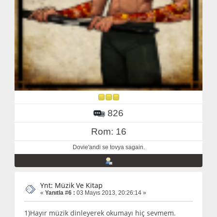
826
Rom: 16
Dovie'andi se tovya sagain.
Ynt: Müzik Ve Kitap
«
Yanıtla #6 :
03 Mayıs 2013, 20:26:14 »
1)Hayır müzik dinleyerek okumayı hiç sevmem.