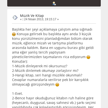
Müzik Ve Kitap
«
:
24 Nisan 2013, 19:15:17 »
Başlıkta her şeyi açıklamaya çalıştım ama sığmadı
Konuya gelirsek bu başlıkta aynı anda 3 küçük
konu yürütülmesini planladığımdan bölüm olarak
müzik, eğlence mizah ve tartışma platformu
arasında kaldım. Bana en uygunu burası gibi geldi
ama eğer yanlış tercih yaptıysam
yöneticilerimizden taşımalarını rica ediyorum
Konu(lar):
1-Müzik dinleyerek mi okursunuz?
2-Müzik dinlemek okumayı zorlaştırır mı?
3-Hangi kitap, seri hangi müzikle okunmalı?
Cevaplar numaralarla verilirse pek bir karışıklık
olmayacağı görüşündeyim
1-Evet.
2-Bence hayır okuduğunuz kitabın ruh haline göre
(heyecanlı, duygusal, savaş sahnesi vb.) şarkı seçimi
yapıldığında çok kolaylaştırdığı görüşündeyim. Her