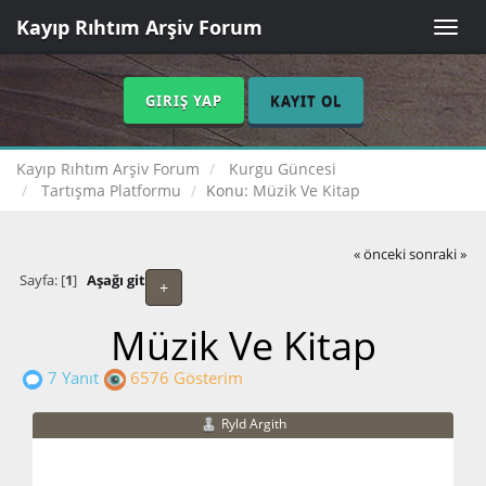
Kayıp Rıhtım Arşiv Forum
Toggle
naviga
GIRIŞ YAP
KAYIT OL
Kayıp Rıhtım Arşiv Forum
Kurgu Güncesi
Tartışma Platformu
Konu:
Müzik Ve Kitap
« önceki
sonraki »
Sayfa: [
1
]
Aşağı git
+
Müzik Ve Kitap
7 Yanıt
6576 Gösterim
Ryld Argith