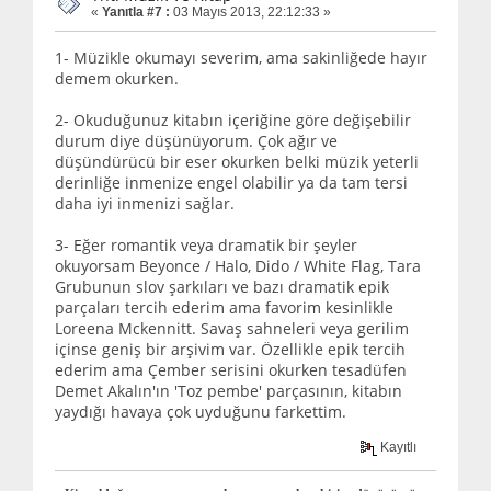
«
Yanıtla #7 :
03 Mayıs 2013, 22:12:33 »
1- Müzikle okumayı severim, ama sakinliğede hayır
demem okurken.
2- Okuduğunuz kitabın içeriğine göre değişebilir
durum diye düşünüyorum. Çok ağır ve
düşündürücü bir eser okurken belki müzik yeterli
derinliğe inmenize engel olabilir ya da tam tersi
daha iyi inmenizi sağlar.
3- Eğer romantik veya dramatik bir şeyler
okuyorsam Beyonce / Halo, Dido / White Flag, Tara
Grubunun slov şarkıları ve bazı dramatik epik
parçaları tercih ederim ama favorim kesinlikle
Loreena Mckennitt. Savaş sahneleri veya gerilim
içinse geniş bir arşivim var. Özellikle epik tercih
ederim ama Çember serisini okurken tesadüfen
Demet Akalın'ın 'Toz pembe' parçasının, kitabın
yaydığı havaya çok uyduğunu farkettim.
Kayıtlı