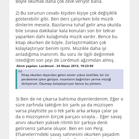
Böyle okumak daha çok zevk veriyor bana.
2) Bu sorunun cevabı kişiden kişiye çok değişiklik
gösterebilir gibi. Ben ders çalışırken bile müzik
dinlerim mesela. Bazılarına tuhaf gelir ama okulda
bile sınava dakikalar kala konuları son bir tekrar
yaparken dahi kulağımda müzik vardır. Bence bu
kitap okurken de böyle. Zorlaştırmaktan çok
kolaylaştırıyor benim işimi. Müzikle daha iyi
anladığıma inanırım. Bu soru ile ilgili değinmek
istediğim son şeyi de Lordmuti ağzımdan almış.
Alıntı yapılan: Lordmuti - 24 Nisan 2013, 19:23:50
Kitap okurken dışarıdan gelen sesler çoksa özellikle, bir tür
perdeleme işlevi görüyor, insanların bağırtıları yerine müziği
dinliyorum. Okumayı kolaylaştırıyor bence bu yöntem.
3) Ben de ne çıkarsa bahtıma diyenlerdenim. Eğer o
süre zarfında taktığım bir şarkı ya da müzisyen
varsa playlistte ya o tek şarkı arka arkaya çalar ya
da o müzisyenin birçok parçası sırayla... Eğer savaş
anını okurken yüksek ritimli bir şarkıya denk
gelirseniz şahane oluyor. Ben en son Perg
Efsaneleri'ndeki savaş sahnesini okurken yaşadım