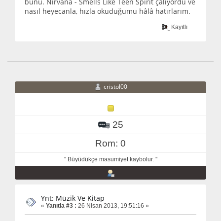
bunu. Nirvana - Smells Like Teen Spirit çalıyordu ve
nasıl heyecanla, hızla okuduğumu hâlâ hatırlarım.
Kayıtlı
cristol00
25
Rom: 0
'' Büyüdükçe masumiyet kaybolur. ''
Ynt: Müzik Ve Kitap
«
Yanıtla #3 :
26 Nisan 2013, 19:51:16 »