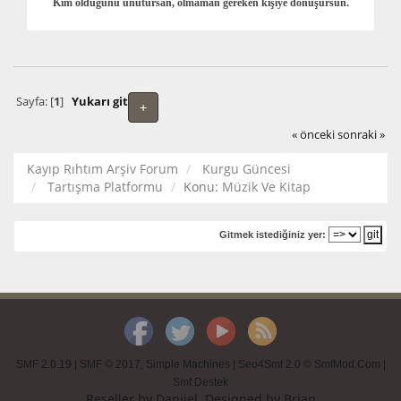
Kim olduğunu unutursan, olmaman gereken kişiye dönüşürsün.
Sayfa: [
1
]
Yukarı git
+
« önceki
sonraki »
Kayıp Rıhtım Arşiv Forum
Kurgu Güncesi
Tartışma Platformu
Konu:
Müzik Ve Kitap
Gitmek istediğiniz yer:
SMF 2.0.19
|
SMF © 2017
,
Simple Machines
|
Seo4Smf 2.0 © SmfMod.Com
|
Smf Destek
Reseller by
Daniiel
. Designed by
Brian