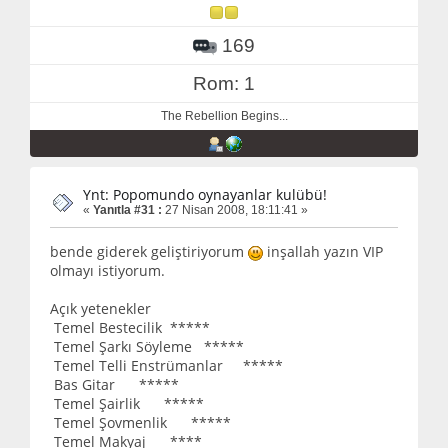
169
Rom: 1
The Rebellion Begins...
Ynt: Popomundo oynayanlar kulübü!
«
Yanıtla #31 :
27 Nisan 2008, 18:11:41 »
bende giderek geliştiriyorum
inşallah yazın VIP
olmayı istiyorum.
Açık yetenekler
Temel Bestecilik *****
Temel Şarkı Söyleme *****
Temel Telli Enstrümanlar *****
Bas Gitar *****
Temel Şairlik *****
Temel Şovmenlik *****
Temel Makyaj ****