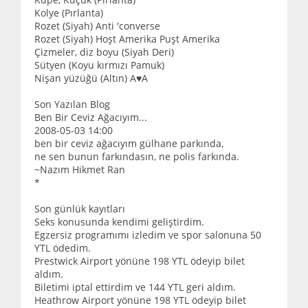
Kolye (Pırlanta)
Rozet (Siyah) Anti 'converse
Rozet (Siyah) Hoşt Amerika Puşt Amerika
Çizmeler, diz boyu (Siyah Deri)
Sütyen (Koyu kırmızı Pamuk)
Nişan yüzüğü (Altın) A♥A
Son Yazılan Blog
Ben Bir Ceviz Ağacıyım...
2008-05-03 14:00
ben bir ceviz ağacıyım gülhane parkında,
ne sen bunun farkındasın, ne polis farkında.
~Nazım Hikmet Ran
*
Son günlük kayıtları
Seks konusunda kendimi geliştirdim.
Egzersiz programımı izledim ve spor salonuna 50
YTL ödedim.
Prestwick Airport yönüne 198 YTL ödeyip bilet
aldım.
Biletimi iptal ettirdim ve 144 YTL geri aldım.
Heathrow Airport yönüne 198 YTL ödeyip bilet