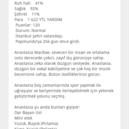
Ruh hali 41%
Sağlık 92%
Şöhret 11%
Para 1 622 YTL YARDIM
Puanlar: 120
Durum: Normal
İstanbul şehri vatandaşı.
Popmundo'ya 256 gün önce girdi.
Anastasia MacRae, sevecen bir insan ve ortalama
üstü derecede çekici, zayıf dış görünüşe sahip.
Anastasia zeka olarak düzgün seviyede. Anastasia,
düzgün bir vokal kabiliyetine ve çok hoş bir müzik
becerisine sahip. Bütün özelliklerinizi görün.
Anastasia boş zamanlarında spor yapmak ile
uğraşıyor ve kariyerinde ilerleyebilmek için yetenek
geliştirmek yolunu seçmiş.
Anastasia şu anda bunları giyiyor:
Dar Bayan Üst
Mini etek
Yüzük, Büyük (Pırlanta)
Küpe, Küçük (Pırlanta)