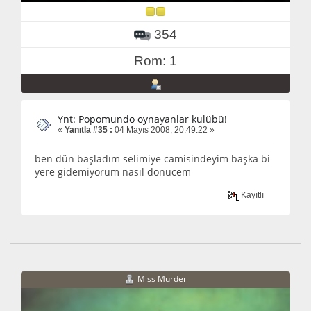
354
Rom: 1
Ynt: Popomundo oynayanlar kulübü!
«
Yanıtla #35 :
04 Mayıs 2008, 20:49:22 »
ben dün başladım selimiye camisindeyim başka bi
yere gidemiyorum nasıl dönücem
Kayıtlı
Miss Murder