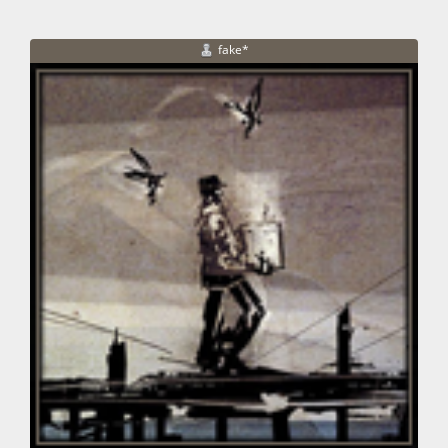
fake*