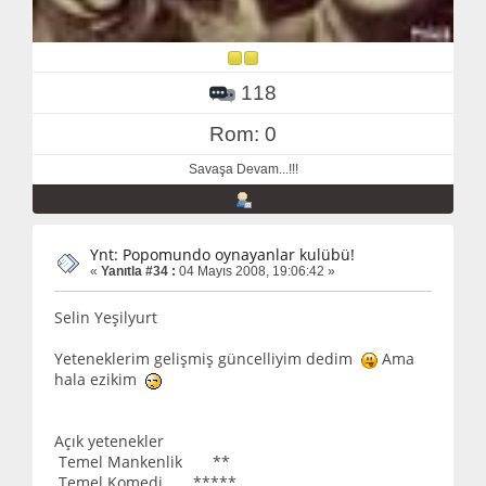
118
Rom: 0
Savaşa Devam...!!!
Ynt: Popomundo oynayanlar kulübü!
«
Yanıtla #34 :
04 Mayıs 2008, 19:06:42 »
Selin Yeşilyurt
Yeteneklerim gelişmiş güncelliyim dedim
Ama
hala ezikim
Açık yetenekler
Temel Mankenlik **
Temel Komedi *****