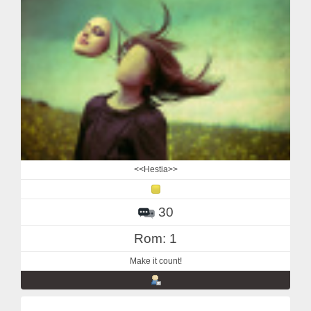
<<Hestia>>
30
Rom: 1
Make it count!