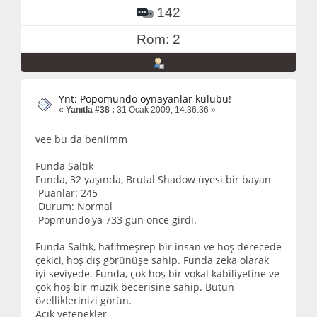
142
Rom: 2
Ynt: Popomundo oynayanlar kulübü!
«
Yanıtla #38 :
31 Ocak 2009, 14:36:36 »
vee bu da beniimm
Funda Saltık
Funda, 32 yaşında, Brutal Shadow üyesi bir bayan
Puanlar: 245
Durum: Normal
Popmundo'ya 733 gün önce girdi.
Funda Saltık, hafifmeşrep bir insan ve hoş derecede
çekici, hoş dış görünüşe sahip. Funda zeka olarak
iyi seviyede. Funda, çok hoş bir vokal kabiliyetine ve
çok hoş bir müzik becerisine sahip. Bütün
özelliklerinizi görün.
Açık yetenekler