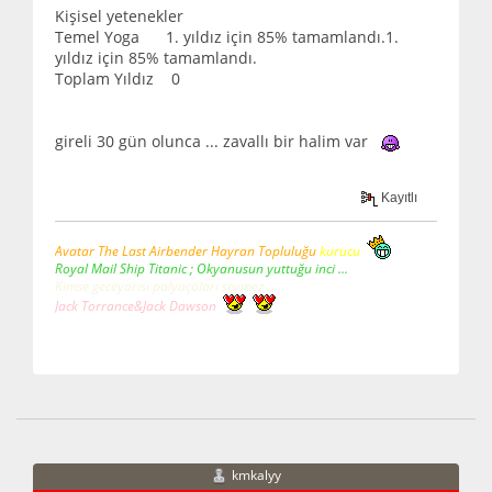
Kişisel yetenekler
Temel Yoga 1. yıldız için 85% tamamlandı.1.
yıldız için 85% tamamlandı.
Toplam Yıldız 0
gireli 30 gün olunca ... zavallı bir halim var
Kayıtlı
Avatar The Last Airbender Hayran Topluluğu
kurucu
Royal Mail Ship Titanic ; Okyanusun yuttuğu inci ...
Kimse geceyarısı palyaçoları sevmez ...
Jack Torrance&Jack Dawson
kmkalyy