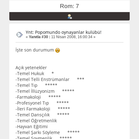
Rom: 7
Ynt: Popomundo oynayanlar kulübü!
«
Yanıtla #30 :
11 Nisan 2008, 16:00:34 »
İşte son durumum
Açık yetenekler
-Temel Hukuk *
-Temel Telli Enstrümanlar ***
-Temel Tıp *****
-Temel İllüzyonizm *****
-Farmakoloji *****
-Profesyonel Tıp *****
-İleri Farmakoloji *****
-Temel Dansçılık *****
-Temel Öğretmenlik
-Hayvan Eğitimi
-Temel Şarkı Söyleme *****
-Temel Şovmenlik *****