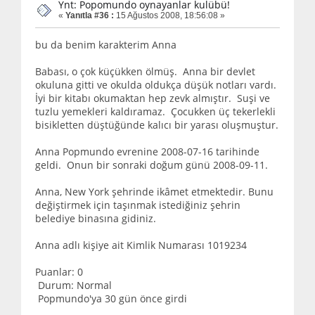
Ynt: Popomundo oynayanlar kulübü!
«
Yanıtla #36 :
15 Ağustos 2008, 18:56:08 »
bu da benim karakterim Anna
Babası, o çok küçükken ölmüş. Anna bir devlet
okuluna gitti ve okulda oldukça düşük notları vardı.
İyi bir kitabı okumaktan hep zevk almıştır. Suşi ve
tuzlu yemekleri kaldıramaz. Çocukken üç tekerlekli
bisikletten düştüğünde kalıcı bir yarası oluşmuştur.
Anna Popmundo evrenine 2008-07-16 tarihinde
geldi. Onun bir sonraki doğum günü 2008-09-11.
Anna, New York şehrinde ikâmet etmektedir. Bunu
değiştirmek için taşınmak istediğiniz şehrin
belediye binasına gidiniz.
Anna adlı kişiye ait Kimlik Numarası 1019234
Puanlar: 0
Durum: Normal
Popmundo'ya 30 gün önce girdi