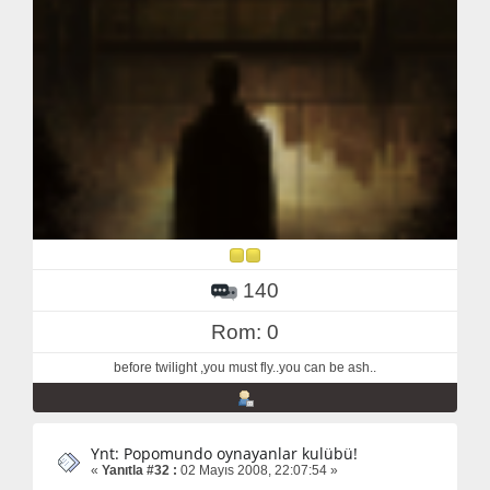
140
Rom: 0
before twilight ,you must fly..you can be ash..
Ynt: Popomundo oynayanlar kulübü!
«
Yanıtla #32 :
02 Mayıs 2008, 22:07:54 »