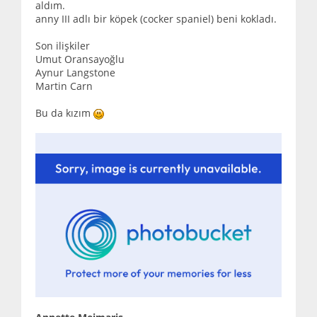
aldım.
anny III adlı bir köpek (cocker spaniel) beni kokladı.
Son ilişkiler
Umut Oransayoğlu
Aynur Langstone
Martin Carn
Bu da kızım